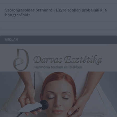
Szorongásoldás otthonról?
Egyre többen próbálják ki a
hangterápiát
REKLÁM