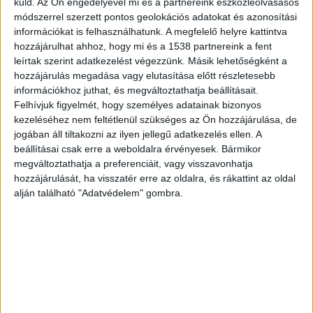
küld.
Az Ön engedélyével mi és a partnereink eszközleolvasásos
módszerrel szerzett pontos geolokációs adatokat és azonosítási
információkat is felhasználhatunk. A megfelelő helyre kattintva
hozzájárulhat ahhoz, hogy mi és a 1538 partnereink a fent
leírtak szerint adatkezelést végezzünk. Másik lehetőségként a
hozzájárulás megadása vagy elutasítása előtt részletesebb
információkhoz juthat, és megváltoztathatja beállításait.
Felhívjuk figyelmét, hogy személyes adatainak bizonyos
Egy térképen mutatja a kormány,
kezeléséhez nem feltétlenül szükséges az Ön hozzájárulása, de
hogy miket terveznek
jogában áll tiltakozni az ilyen jellegű adatkezelés ellen. A
megvalósítani az agglomerációban
beállításai csak erre a weboldalra érvényesek. Bármikor
megváltoztathatja a preferenciáit, vagy visszavonhatja
Írta:
Budapest Környéke
|
2018.11.26. | hétfő: 10:23
hozzájárulását, ha visszatér erre az oldalra, és rákattint az oldal
Ezen már szerepel az M0-ás nyugati szektorának
alján található "Adatvédelem" gombra.
nyomvonala, a 10-es út gyorsforgalmi változata és...
OLVASS TOVÁBB