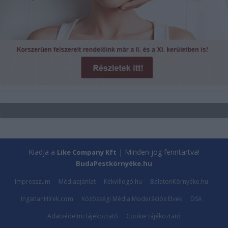
Kiadja a
| Minden jog fenntartva!
Like Company Kft
BudaPestkörnyéke.hu
Impresszum
Médiaajánlat
Kékvillogó.hu
BalatonKörnyéke.hu
IngatlanHírek.com
Közösségi Média Moderációs Elvek
DSA
Adatvédelmi tájékoztató
Cookie tájékoztató