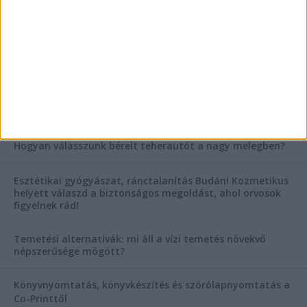
Mitől működik jól egy üzlettéri display?
AKTUÁLIS IDŐJÁRÁS
KIEMELT TÁMOGATÓI TARTALOM
Hogyan válasszunk bérelt teherautót a nagy melegben?
Esztétikai gyógyászat, ránctalanítás Budán! Kozmetikus
helyett válaszd a biztonságos megoldást, ahol orvosok
figyelnek rád!
Temetési alternatívák: mi áll a vízi temetés növekvő
népszerűsége mögött?
Könyvnyomtatás, könyvkészítés és szórólapnyomtatás a
Co-Printtől