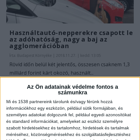
Használtautó-nepperekre csapott le
az adóhatóság, nagy a baj az
agglomerációban
Írta:
Budapest Környéke
|
2018.11.27. | kedd: 13:05
Rövid időn belül két jelentős, összesen csaknem 1,3
milliárd forint kárt okozó, használt...
Az Ön adatainak védelme fontos a
OLVASS TOVÁBB
számunkra
Mi és 1538 partnereink tárolunk és/vagy férünk hozzá
információkhoz egy eszközön, például sütik formájában, és
személyes adatokat dolgozunk fel, például egyedi azonosítókat
és standard információkat, amelyeket az eszköz személyre
szabott hirdetésekhez és tartalomhoz, hirdetések és tartalmak
méréséhez, közönségmérésekhez és szolgáltatásfejlesztéshez