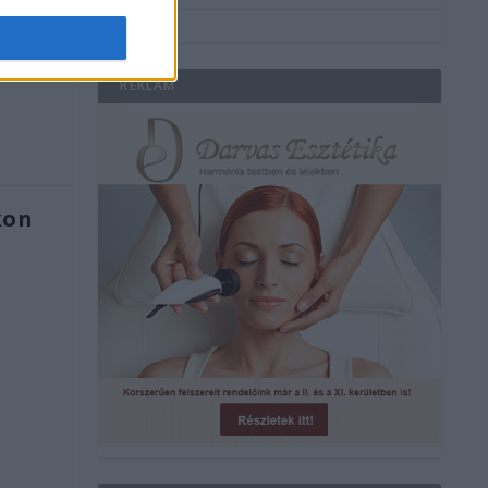
e
REKLÁM
kon