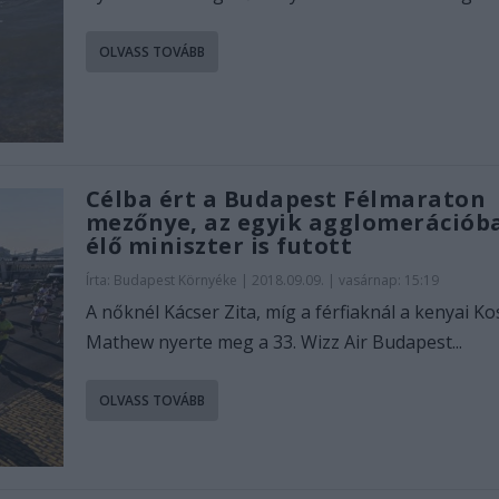
OLVASS TOVÁBB
Célba ért a Budapest Félmaraton
mezőnye, az egyik agglomerációb
élő miniszter is futott
Írta:
Budapest Környéke
|
2018.09.09. | vasárnap: 15:19
A nőknél Kácser Zita, míg a férfiaknál a kenyai Ko
Mathew nyerte meg a 33. Wizz Air Budapest...
OLVASS TOVÁBB