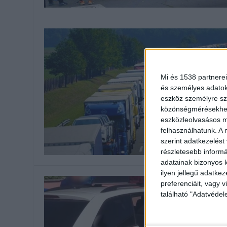
Mi és 1538 partnerei
és személyes adatoka
eszköz személyre sz
közönségmérésekhez 
eszközleolvasásos mó
felhasználhatunk. A 
szerint adatkezelést
részletesebb informác
adatainak bizonyos k
ilyen jellegű adatke
preferenciáit, vagy v
található "Adatvéde