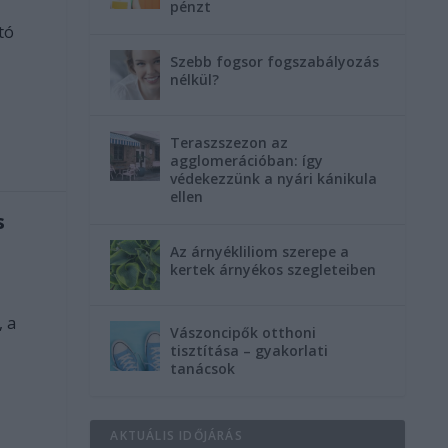
pénzt
tó
Szebb fogsor fogszabályozás
nélkül?
Teraszszezon az
agglomerációban: így
védekezzünk a nyári kánikula
ellen
s
Az árnyékliliom szerepe a
kertek árnyékos szegleteiben
, a
Vászoncipők otthoni
tisztítása – gyakorlati
tanácsok
AKTUÁLIS IDŐJÁRÁS