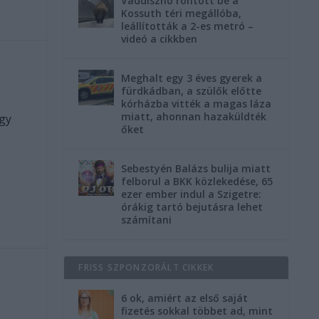
Vaddisznó rontott be a
Kossuth téri megállóba,
leállították a 2-es metró –
videó a cikkben
Meghalt egy 3 éves gyerek a
fürdkádban, a szülők előtte
kórházba vitték a magas láza
miatt, ahonnan hazaküldték
egy
őket
Sebestyén Balázs bulija miatt
felborul a BKK közlekedése, 65
ezer ember indul a Szigetre:
órákig tartó bejutásra lehet
számítani
FRISS SZPONZORÁLT CIKKEK
6 ok, amiért az első saját
fizetés sokkal többet ad, mint