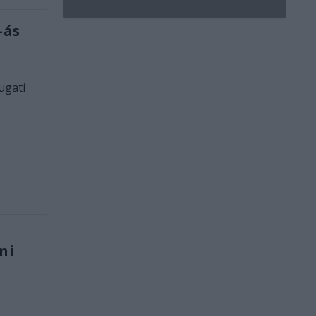
-ás
ugati
ni
.