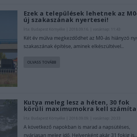
Ezek a települések lehetnek az M0
új szakaszának nyertesei!
Írta:
Budapest Környéke
|
2018.09.16. | vasárnap: 11:43
Két év múlva megkezdődhet az M0-ás hiányzó ny
szakaszának építése, aminek elkészültével...
OLVASS TOVÁBB
Kutya meleg lesz a héten, 30 fok
körüli maximumokra kell számíta
Írta:
Budapest Környéke
|
2018.09.09. | vasárnap: 20:33
A következő napokban is marad a napsütéses,
nyáriasan meleg idő. Helyenként akár 31 fokig is..