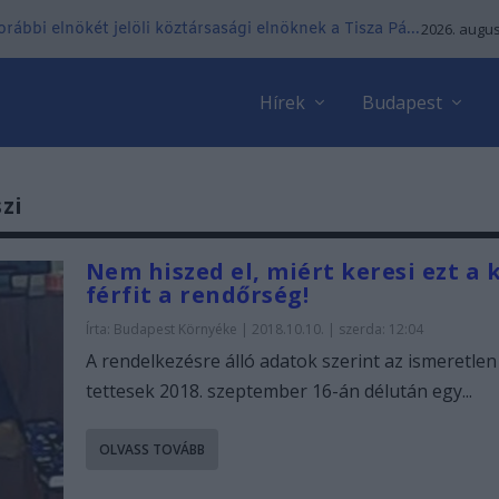
ábbi elnökét jelöli köztársasági elnöknek a Tisza Pá...
2026. augus
Hírek
Budapest
zi
Nem hiszed el, miért keresi ezt a 
férfit a rendőrség!
Írta:
Budapest Környéke
|
2018.10.10. | szerda: 12:04
A rendelkezésre álló adatok szerint az ismeretlen
tettesek 2018. szeptember 16-án délután egy...
OLVASS TOVÁBB