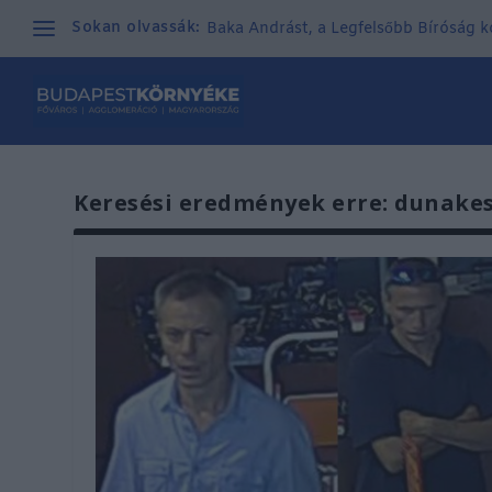
Sokan olvassák:
Baka Andrást, a Legfelsőbb Bíróság kor
Keresési eredmények erre: dunakes