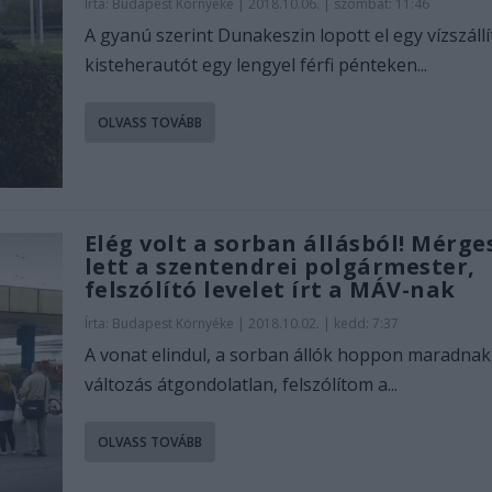
Írta:
Budapest Környéke
|
2018.10.06. | szombat: 11:46
A gyanú szerint Dunakeszin lopott el egy vízszállí
kisteherautót egy lengyel férfi pénteken...
OLVASS TOVÁBB
Elég volt a sorban állásból! Mérge
lett a szentendrei polgármester,
felszólító levelet írt a MÁV-nak
Írta:
Budapest Környéke
|
2018.10.02. | kedd: 7:37
A vonat elindul, a sorban állók hoppon maradnak
változás átgondolatlan, felszólítom a...
OLVASS TOVÁBB