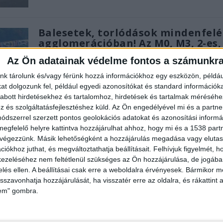
Balesetek, torlódások mindenfelé
agglomerációban! Az M0, M3, 2-es, 
11-es út érintett
Az Ön adatainak védelme fontos a számunkr
Írta:
Budapest Környéke
|
2018.09.28. | péntek: 17:51
nk tárolunk és/vagy férünk hozzá információkhoz egy eszközön, példáu
Az M0-ás autóút és a 11-es főút csomópontjában
t dolgozunk fel, például egyedi azonosítókat és standard információk
tehergépjármű szorult a 2 sávos körforgalom...
abott hirdetésekhez és tartalomhoz, hirdetések és tartalmak méréséhe
és szolgáltatásfejlesztéshez küld.
Az Ön engedélyével mi és a partne
dszerrel szerzett pontos geolokációs adatokat és azonosítási informác
OLVASS TOVÁBB
megfelelő helyre kattintva hozzájárulhat ahhoz, hogy mi és a 1538 partne
 végezzünk. Másik lehetőségként a hozzájárulás megadása vagy elutasí
iókhoz juthat, és megváltoztathatja beállításait.
Felhívjuk figyelmét, 
ezeléséhez nem feltétlenül szükséges az Ön hozzájárulása, de jogában 
zelés ellen. A beállításai csak erre a weboldalra érvényesek. Bármikor m
Két drogdílert kapcsoltak le a pes
isszavonhatja hozzájárulását, ha visszatér erre az oldalra, és rákattint a
agglomerációban, videón a
lem" gombra.
letartóztatásuk
Írta:
Budapest Környéke
|
2018.09.26. | szerda: 6:02