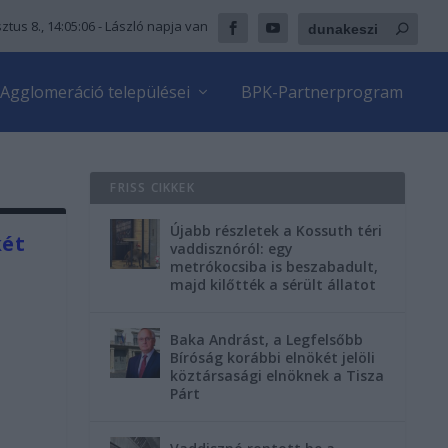
ztus 8., 14:05:08
- László napja van
Agglomeráció települései
BPK-Partnerprogram
FRISS CIKKEK
Újabb részletek a Kossuth téri
két
vaddisznóról: egy
metrókocsiba is beszabadult,
majd kilőtték a sérült állatot
Baka Andrást, a Legfelsőbb
Bíróság korábbi elnökét jelöli
köztársasági elnöknek a Tisza
Párt