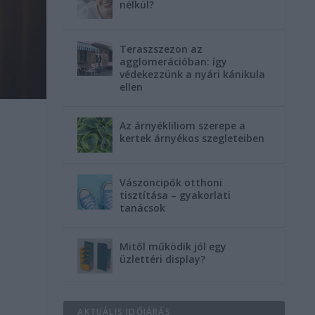
nélkül?
Teraszszezon az
agglomerációban: így
védekezzünk a nyári kánikula
ellen
Az árnyékliliom szerepe a
kertek árnyékos szegleteiben
Vászoncipők otthoni
tisztítása – gyakorlati
tanácsok
Mitől működik jól egy
üzlettéri display?
AKTUÁLIS IDŐJÁRÁS