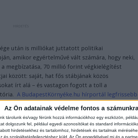
ge után is milliókat juttatott politikai
pján, amikor egyértelművé vált számára, hogy neki,
a megbízatása, 70 millió forint végkielégítést
tjai között: saját, hat fős stábjának közös
t írt alá – és vastagon fogott a toll a
któria.
A BudapestKörnyéke.hu hírportál legfrissebb
ookon már 700 ezernél is többen követik a
Az Ön adatainak védelme fontos a számunkr
e is minket olvasol!
nk tárolunk és/vagy férünk hozzá információkhoz egy eszközön, példáu
t dolgozunk fel, például egyedi azonosítókat és standard információk
abott hirdetésekhez és tartalomhoz, hirdetések és tartalmak méréséhe
és szolgáltatásfejlesztéshez küld.
Az Ön engedélyével mi és a partne