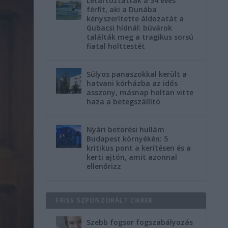
Letartóztatták a 34 éves
férfit, aki a Dunába
kényszerítette áldozatát a
Gubacsi hídnál: búvárok
találták meg a tragikus sorsú
fiatal holttestét
Súlyos panaszokkal került a
hatvani kórházba az idős
asszony, másnap holtan vitte
haza a betegszállító
Nyári betörési hullám
Budapest környékén: 5
kritikus pont a kerítésen és a
kerti ajtón, amit azonnal
ellenőrizz
FRISS SZPONZORÁLT CIKKEK
Szebb fogsor fogszabályozás