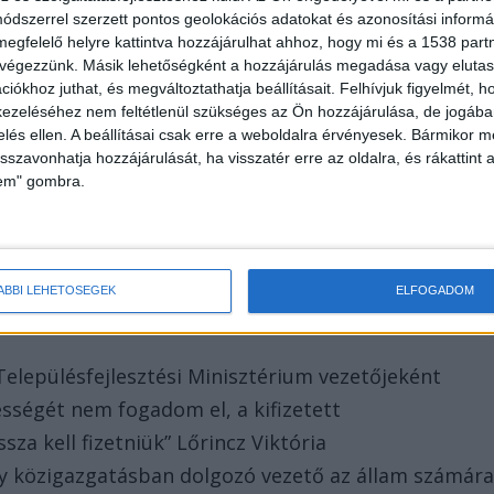
dszerrel szerzett pontos geolokációs adatokat és azonosítási informác
megfelelő helyre kattintva hozzájárulhat ahhoz, hogy mi és a 1538 partne
 végezzünk. Másik lehetőségként a hozzájárulás megadása vagy elutasí
iókhoz juthat, és megváltoztathatja beállításait.
Felhívjuk figyelmét, 
ezeléséhez nem feltétlenül szükséges az Ön hozzájárulása, de jogában 
zelés ellen. A beállításai csak erre a weboldalra érvényesek. Bármikor m
isszavonhatja hozzájárulását, ha visszatér erre az oldalra, és rákattint a
lem" gombra.
ÁBBI LEHETŐSÉGEK
ELFOGADOM
 Településfejlesztési Minisztérium vezetőjeként
sségét nem fogadom el, a kifizetett
sza kell fizetniük” Lőrincz Viktória
y közigazgatásban dolgozó vezető az állam számár