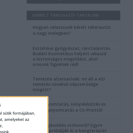
KIEMELT TÁMOGATÓI TARTALOM
Hogyan válasszunk bérelt teherautót
a nagy melegben?
Esztétikai gyógyászat, ránctalanítás
Budán! Kozmetikus helyett válaszd
a biztonságos megoldást, ahol
orvosok figyelnek rád!
Temetési alternatívák: mi áll a vízi
temetés növekvő népszerűsége
mögött?
a
Könyvnyomtatás, könyvkészítés és
szórólapnyomtatás a Co-Printtől
l sütik formájában,
at, amelyeket az
Szorongásoldás otthonról?
Egyre
z,
többen próbálják ki a hangterápiát
reink