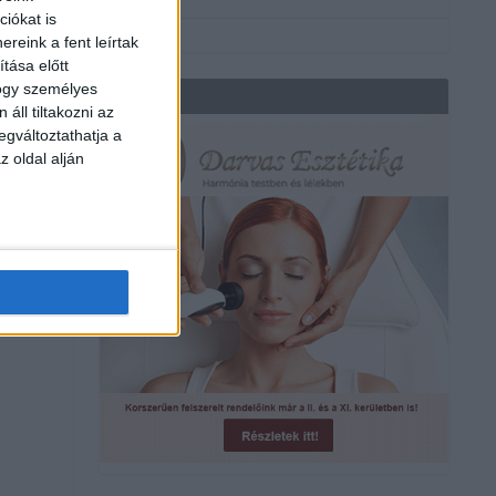
iókat is
reink a fent leírtak
tása előtt
hogy személyes
REKLÁM
áll tiltakozni az
egváltoztathatja a
z oldal alján
a