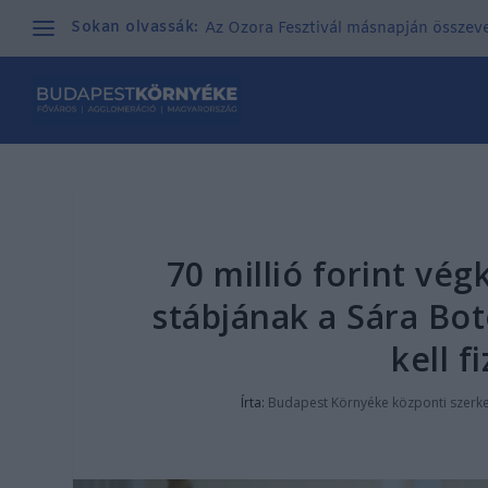
Sokan olvassák:
Az Ozora Fesztivál másnapján összeves
70 millió forint vég
stábjának a Sára Bot
kell f
Írta:
Budapest Környéke központi szerk