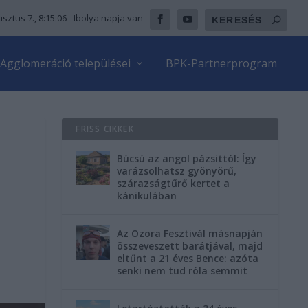
sztus 7., 8:15:07
- Ibolya napja van
Agglomeráció települései
BPK-Partnerprogram
FRISS CIKKEK
Búcsú az angol pázsittól: Így
varázsolhatsz gyönyörű,
szárazságtűrő kertet a
kánikulában
Az Ozora Fesztivál másnapján
összeveszett barátjával, majd
eltűnt a 21 éves Bence: azóta
senki nem tud róla semmit