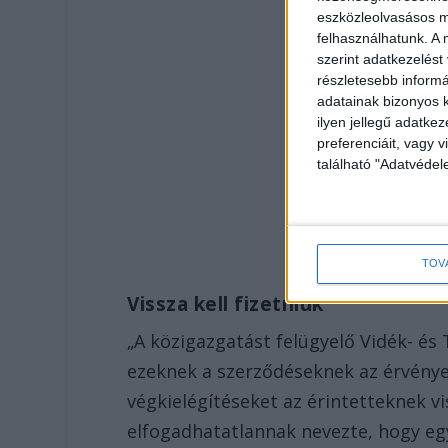
eszközleolvasásos mó
felhasználhatunk. A 
szerint adatkezelést
részletesebb informác
adatainak bizonyos k
ilyen jellegű adatke
preferenciáit, vagy v
található "Adatvéde
TOV
Vissza kell fizetniük
„A közigazgatást felügyelő Vidék- és
ezeknek a szerződéseknek az érvénye
végkielégítéseket az érintetteknek vis
elfogadhatatlannak nevezte, hogy eg