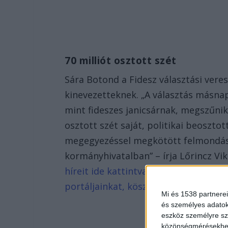
70 milliót osztott szét
Sára Botond a Fidesz választási veresé
kinevezetteknek. „A választás másna
mint fideszes janicsárnak, megszűnik 
osztott szét saját, politikai beosztot
megegyezéssel megkötött felmondásoka
kormányhivatalban” – írja Lőrincz Vi
híreit ide kattintva éred el! A Faceb
portáljainkat, köszönjük, hogy most t
Mi és 1538 partnerei
és személyes adatoka
eszköz személyre sz
közönségmérésekhez 