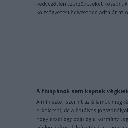
kedvezőtlen szerződéseket kössön, kü
költségvetési helyzetben adta át az 
A főispánok sem kapnak végkie
A miniszter szerint az államot megk
erkölccsel, de a hatályos jogszabályo
hogy ezzel egyidejűleg a kormány ta
végkielégítések kifizetését is megtag