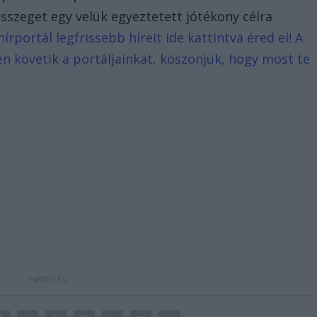
összeget egy velük egyeztetett jótékony célra
rportál legfrissebb híreit ide kattintva éred el! A
n követik a portáljainkat, köszönjük, hogy most te