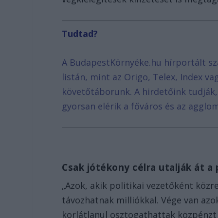
Tudtad?
A BudapestKörnyéke.hu hírportált sz
listán, mint az Origo, Telex, Index v
követőtáborunk. A hirdetőink tudják
gyorsan elérik a főváros és az agglom
Csak jótékony célra utalják át a
„Azok, akik politikai vezetőként kö
távozhatnak milliókkal. Vége van azo
korlátlanul osztogathattak közpénzt 