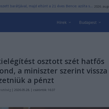
zett barátjával, majd eltűnt a 21 éves Bence: azóta s...
2026. augu
Hírek
Budapest
kielégítést osztott szét hatfős
ond, a miniszter szerint vissza
izetniük a pénzt
esztőség
|
2026.05.28. | csütörtök: 16:37