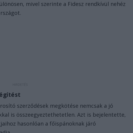
lönösen, mivel szerinte a Fidesz rendkívül nehéz
országot.
légítést
árosító szerződések megkötése nemcsak a jó
kkal is összeegyeztethetetlen. Azt is bejelentette,
gjaihoz hasonlóan a főispánoknak járó
adja.