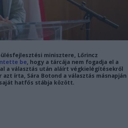
ülésfejlesztési minisztere, Lőrincz
entette be
, hogy a tárcája nem fogadja el a
al a választás után aláírt végkielégítésekről
r azt írta, Sára Botond a választás másnapján
 saját hatfős stábja között.