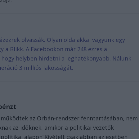
ázezrek olvassák. Olyan oldalakkal vagyunk egy
agy a Blikk. A Facebookon már 248 ezres a
, hogy helyben hirdetni a leghatékonyabb. Nálunk
eráció 3 milliós lakosságát.
 pénzt
zreműködtek az Orbán-rendszer fenntartásában, nem
knak az időknek, amikor a politikai vezetők
politikai alapon”Kivételt csak abban az esetben