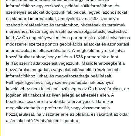
Matkovich Ilona, aki már lépett is
információkhoz egy eszközön, például sütik formájában, és
az ügyben
személyes adatokat dolgozunk fel, például egyedi azonosítókat
2026.05.15. 15:32
és standard információkat, amelyeket az eszköz személyre
Egyre nagyobb a politikai nyomás az általános
szabott hirdetésekhez és tartalomhoz, hirdetések és tartalmak
méréséhez, közönségmérésekhez és szolgáltatásfejlesztéshez
előrehozott önkormányzati választások kiírására,...
küld.
Az Ön engedélyével mi és a partnereink eszközleolvasásos
módszerrel szerzett pontos geolokációs adatokat és azonosítási
információkat is felhasználhatunk. A megfelelő helyre kattintva
hozzájárulhat ahhoz, hogy mi és a 1538 partnereink a fent
leírtak szerint adatkezelést végezzünk. Másik lehetőségként a
hozzájárulás megadása vagy elutasítása előtt részletesebb
információkhoz juthat, és megváltoztathatja beállításait.
Felhívjuk figyelmét, hogy személyes adatainak bizonyos
kezeléséhez nem feltétlenül szükséges az Ön hozzájárulása, de
jogában áll tiltakozni az ilyen jellegű adatkezelés ellen. A
beállításai csak erre a weboldalra érvényesek. Bármikor
megváltoztathatja a preferenciáit, vagy visszavonhatja
hozzájárulását, ha visszatér erre az oldalra, és rákattint az oldal
alján található "Adatvédelem" gombra.