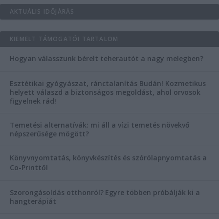
AKTUÁLIS IDŐJÁRÁS
KIEMELT TÁMOGATÓI TARTALOM
Hogyan válasszunk bérelt teherautót a nagy melegben?
Esztétikai gyógyászat, ránctalanítás Budán! Kozmetikus
helyett válaszd a biztonságos megoldást, ahol orvosok
figyelnek rád!
Temetési alternatívák: mi áll a vízi temetés növekvő
népszerűsége mögött?
Könyvnyomtatás, könyvkészítés és szórólapnyomtatás a
Co-Printtől
Szorongásoldás otthonról?
Egyre többen próbálják ki a
hangterápiát