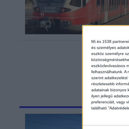
Mi és 1538 partnerei
és személyes adatoka
eszköz személyre sz
közönségmérésekhez 
eszközleolvasásos mó
felhasználhatunk. A 
szerint adatkezelést
részletesebb informác
adatainak bizonyos k
ilyen jellegű adatke
preferenciáit, vagy v
található "Adatvéde