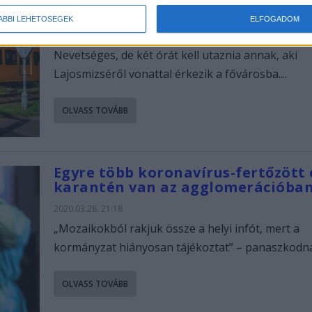
szuperfolyósót építenek
ÁBBI LEHETŐSÉGEK
ELFOGADOM
2020.08.24. 1:20
Nevetséges, de két órát kell utaznia annak, aki
Lajosmizséről vonattal érkezik a fővárosba....
OLVASS TOVÁBB
Egyre több koronavírus-fertőzött 
karantén van az agglomerációban
2020.03.28. 21:18
„Mozaikokból rakjuk össze a helyi infót, mert a
kormányzat hiányosan tájékoztat” – panaszkodnak
OLVASS TOVÁBB