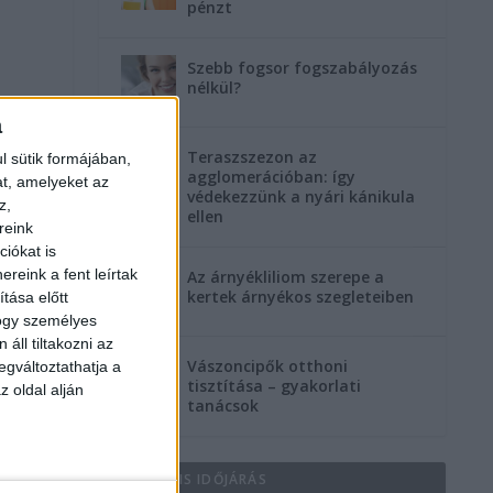
pénzt
Szebb fogsor fogszabályozás
nélkül?
a
Teraszszezon az
l sütik formájában,
agglomerációban: így
at, amelyeket az
védekezzünk a nyári kánikula
z,
ellen
reink
iókat is
reink a fent leírtak
Az árnyékliliom szerepe a
kertek árnyékos szegleteiben
tása előtt
hogy személyes
áll tiltakozni az
Vászoncipők otthoni
egváltoztathatja a
tisztítása – gyakorlati
z oldal alján
tanácsok
AKTUÁLIS IDŐJÁRÁS