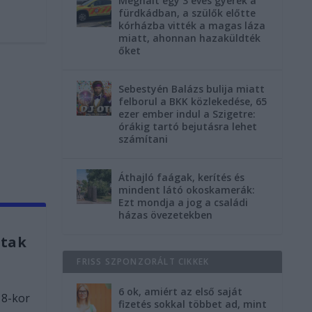
Meghalt egy 3 éves gyerek a
fürdkádban, a szülők előtte
kórházba vitték a magas láza
miatt, ahonnan hazaküldték
őket
Sebestyén Balázs bulija miatt
felborul a BKK közlekedése, 65
ezer ember indul a Szigetre:
órákig tartó bejutásra lehet
számítani
Áthajló faágak, kerítés és
mindent látó okoskamerák:
Ezt mondja a jog a családi
házas övezetekben
dtak
FRISS SZPONZORÁLT CIKKEK
6 ok, amiért az első saját
18-kor
fizetés sokkal többet ad, mint