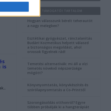
KIEMELT TÁMOGATÓI TARTALOM
Hogyan válasszunk bérelt teherautót
a nagy melegben?
Esztétikai gyógyászat, ránctalanítás
Budán! Kozmetikus helyett válaszd
a biztonságos megoldást, ahol
orvosok figyelnek rád!
és
Temetési alternatívák: mi áll a vízi
 is
temetés növekvő népszerűsége
mögött?
Könyvnyomtatás, könyvkészítés és
...
szórólapnyomtatás a Co-Printtől
Szorongásoldás otthonról?
Egyre
többen próbálják ki a hangterápiát