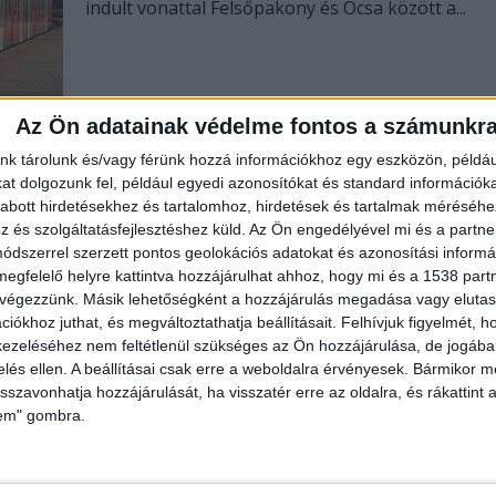
indult vonattal Felsőpakony és Ócsa között a...
Az Ön adatainak védelme fontos a számunkr
nk tárolunk és/vagy férünk hozzá információkhoz egy eszközön, példáu
t dolgozunk fel, például egyedi azonosítókat és standard információk
abott hirdetésekhez és tartalomhoz, hirdetések és tartalmak méréséhe
és szolgáltatásfejlesztéshez küld.
Az Ön engedélyével mi és a partne
dszerrel szerzett pontos geolokációs adatokat és azonosítási informác
megfelelő helyre kattintva hozzájárulhat ahhoz, hogy mi és a 1538 partne
 végezzünk. Másik lehetőségként a hozzájárulás megadása vagy elutasí
iókhoz juthat, és megváltoztathatja beállításait.
Felhívjuk figyelmét, 
ezeléséhez nem feltétlenül szükséges az Ön hozzájárulása, de jogában 
zelés ellen. A beállításai csak erre a weboldalra érvényesek. Bármikor m
isszavonhatja hozzájárulását, ha visszatér erre az oldalra, és rákattint a
lem" gombra.
Nagy dobásra készülnek Vitézy
Dávidék: a legnevetségesebb
agglomerációs vasútvonalból