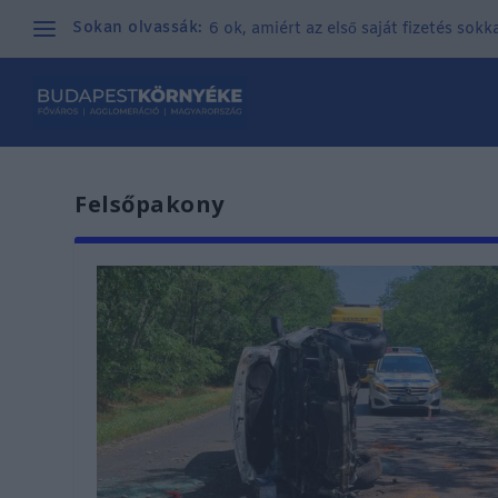
Sokan olvassák:
6 ok, amiért az első saját fizetés sok
Felsőpakony