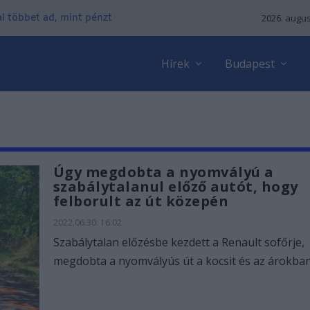
kal többet ad, mint pénzt
2026. augus
Hírek
Budapest
Úgy megdobta a nyomvályú a
szabálytalanul előző autót, hogy
felborult az út közepén
2022.06.30. 16:02
Szabálytalan előzésbe kezdett a Renault sofőrje,
megdobta a nyomvályús út a kocsit és az árokban.