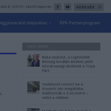
ztus 8., 12:51:52
- László napja van
Agglomeráció települései
BPK-Partnerprogram
FRISS CIKKEK
Baka Andrást, a Legfelsőbb
Bíróság korábbi elnökét jelöli
köztársasági elnöknek a Tisza
Párt
Vaddisznó rontott be a
Kossuth téri megállóba,
..
leállították a 2-es metró –
videó a cikkben