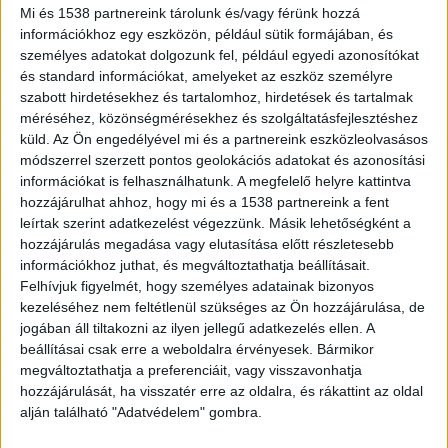
autóját a férfi, nagy lángokkal
Mi és 1538 partnereink tárolunk és/vagy férünk hozzá
teljesen kiégett a kocsi
információkhoz egy eszközön, például sütik formájában, és
személyes adatokat dolgozunk fel, például egyedi azonosítókat
2026.07.20. 11:07
és standard információkat, amelyeket az eszköz személyre
Hihetetlen pofátlansággal elkövetett
szabott hirdetésekhez és tartalomhoz, hirdetések és tartalmak
bűncselekmény történt Gödöllőn. A Budakörnyéki
méréséhez, közönségmérésekhez és szolgáltatásfejlesztéshez
Járási...
küld.
Az Ön engedélyével mi és a partnereink eszközleolvasásos
módszerrel szerzett pontos geolokációs adatokat és azonosítási
információkat is felhasználhatunk. A megfelelő helyre kattintva
hozzájárulhat ahhoz, hogy mi és a 1538 partnereink a fent
leírtak szerint adatkezelést végezzünk. Másik lehetőségként a
hozzájárulás megadása vagy elutasítása előtt részletesebb
információkhoz juthat, és megváltoztathatja beállításait.
Felhívjuk figyelmét, hogy személyes adatainak bizonyos
kezeléséhez nem feltétlenül szükséges az Ön hozzájárulása, de
jogában áll tiltakozni az ilyen jellegű adatkezelés ellen. A
beállításai csak erre a weboldalra érvényesek. Bármikor
megváltoztathatja a preferenciáit, vagy visszavonhatja
hozzájárulását, ha visszatér erre az oldalra, és rákattint az oldal
alján található "Adatvédelem" gombra.