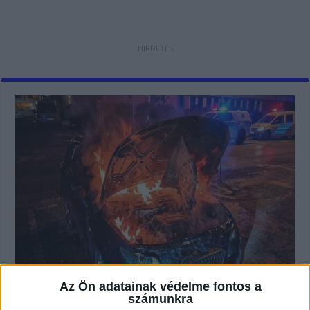
Bosszúból felgyújtotta a gödöllői
Az Ön adatainak védelme fontos a
rendőrség előtt parkoló rendőr
számunkra