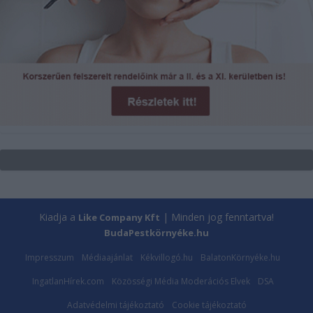
Kiadja a
| Minden jog fenntartva!
Like Company Kft
BudaPestkörnyéke.hu
Impresszum
Médiaajánlat
Kékvillogó.hu
BalatonKörnyéke.hu
IngatlanHírek.com
Közösségi Média Moderációs Elvek
DSA
Adatvédelmi tájékoztató
Cookie tájékoztató