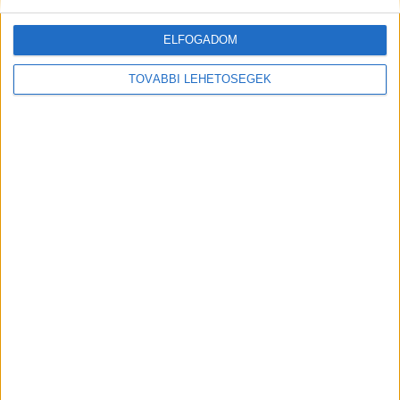
OLVASS TOVÁBB
ELFOGADOM
TOVÁBBI LEHETŐSÉGEK
Gödöllőre figyel Európa: a
Grassalkovich-kastélyban fogadja
Magyar Péter a V4-ek
miniszterelnökeit – hétfőtől
forgalmi változások lépnek életbe