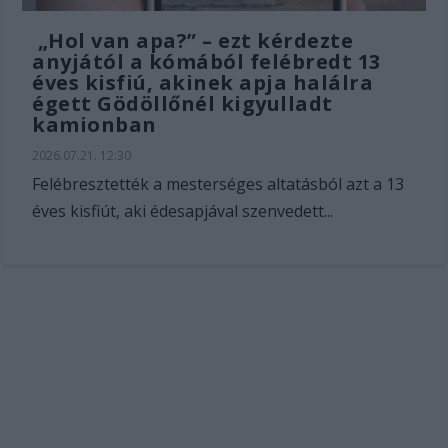
„Hol van apa?” – ezt kérdezte
anyjától a kómából felébredt 13
éves kisfiú, akinek apja halálra
égett Gödöllőnél kigyulladt
kamionban
2026.07.21. 12:30
Felébresztették a mesterséges altatásból azt a 13
éves kisfiút, aki édesapjával szenvedett...