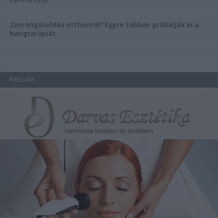
Szorongásoldás otthonról?
Egyre többen próbálják ki a
hangterápiát
REKLÁM