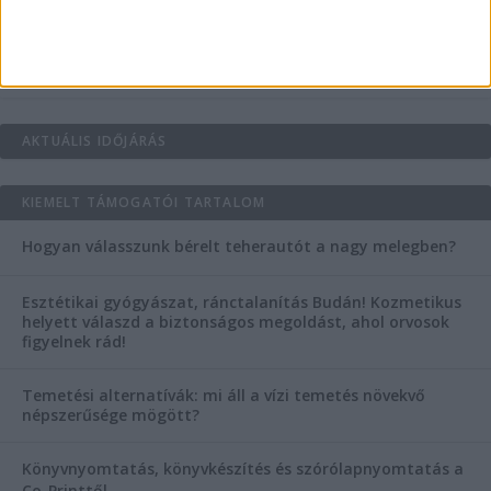
Vászoncipők otthoni tisztítása – gyakorlati
tanácsok
AKTUÁLIS IDŐJÁRÁS
KIEMELT TÁMOGATÓI TARTALOM
Hogyan válasszunk bérelt teherautót a nagy melegben?
Esztétikai gyógyászat, ránctalanítás Budán! Kozmetikus
helyett válaszd a biztonságos megoldást, ahol orvosok
figyelnek rád!
Temetési alternatívák: mi áll a vízi temetés növekvő
népszerűsége mögött?
Könyvnyomtatás, könyvkészítés és szórólapnyomtatás a
Co-Printtől