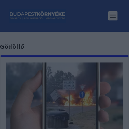
Gödöllő