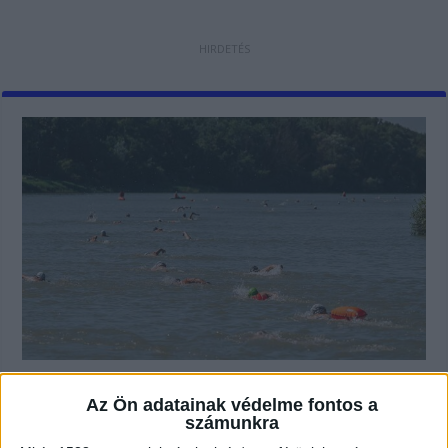
Duna-átúszás 2026: Teljes hajózási
Az Ön adatainak védelme fontos a
zárlat lesz vasárnap Szentendre és
számunkra
Budakalász között az OWT verseny