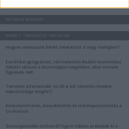
AKTUÁLIS IDŐJÁRÁS
KIEMELT TÁMOGATÓI TARTALOM
Hogyan válasszunk bérelt teherautót a nagy melegben?
Esztétikai gyógyászat, ránctalanítás Budán! Kozmetikus
helyett válaszd a biztonságos megoldást, ahol orvosok
figyelnek rád!
Temetési alternatívák: mi áll a vízi temetés növekvő
népszerűsége mögött?
Könyvnyomtatás, könyvkészítés és szórólapnyomtatás a
Co-Printtől
Szorongásoldás otthonról?
Egyre többen próbálják ki a