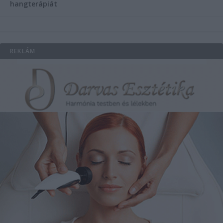
hangterápiát
REKLÁM