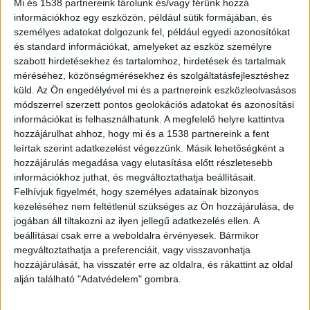
miatt, 600 ember fog úszni a
Mi és 1538 partnereink tárolunk és/vagy férünk hozzá
folyóban
információkhoz egy eszközön, például sütik formájában, és
személyes adatokat dolgozunk fel, például egyedi azonosítókat
2026.07.4. 20:05
és standard információkat, amelyeket az eszköz személyre
Az ország egyik legkülönlegesebb és
szabott hirdetésekhez és tartalomhoz, hirdetések és tartalmak
leglátványosabb nyíltvízi sporteseményét rendezik
méréséhez, közönségmérésekhez és szolgáltatásfejlesztéshez
küld.
Az Ön engedélyével mi és a partnereink eszközleolvasásos
meg július...
módszerrel szerzett pontos geolokációs adatokat és azonosítási
információkat is felhasználhatunk. A megfelelő helyre kattintva
hozzájárulhat ahhoz, hogy mi és a 1538 partnereink a fent
leírtak szerint adatkezelést végezzünk. Másik lehetőségként a
hozzájárulás megadása vagy elutasítása előtt részletesebb
információkhoz juthat, és megváltoztathatja beállításait.
Felhívjuk figyelmét, hogy személyes adatainak bizonyos
kezeléséhez nem feltétlenül szükséges az Ön hozzájárulása, de
jogában áll tiltakozni az ilyen jellegű adatkezelés ellen. A
beállításai csak erre a weboldalra érvényesek. Bármikor
megváltoztathatja a preferenciáit, vagy visszavonhatja
hozzájárulását, ha visszatér erre az oldalra, és rákattint az oldal
alján található "Adatvédelem" gombra.