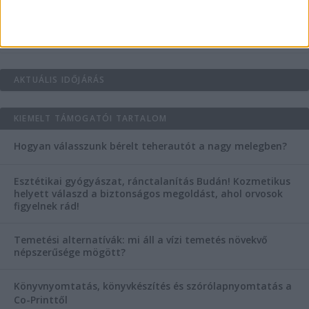
Mitől működik jól egy üzlettéri display?
AKTUÁLIS IDŐJÁRÁS
KIEMELT TÁMOGATÓI TARTALOM
Hogyan válasszunk bérelt teherautót a nagy melegben?
Esztétikai gyógyászat, ránctalanítás Budán! Kozmetikus
helyett válaszd a biztonságos megoldást, ahol orvosok
figyelnek rád!
Temetési alternatívák: mi áll a vízi temetés növekvő
népszerűsége mögött?
Könyvnyomtatás, könyvkészítés és szórólapnyomtatás a
Co-Printtől