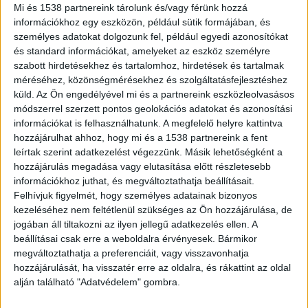
Mi és 1538 partnereink tárolunk és/vagy férünk hozzá
2026.08.5. 17:41
információkhoz egy eszközön, például sütik formájában, és
A Duna alacsony vízállása miatt egy 500
személyes adatokat dolgozunk fel, például egyedi azonosítókat
kilogrammos bombát találtak Kisorosziban a
és standard információkat, amelyeket az eszköz személyre
Szigetcsúcsnál,...
szabott hirdetésekhez és tartalomhoz, hirdetések és tartalmak
méréséhez, közönségmérésekhez és szolgáltatásfejlesztéshez
küld.
Az Ön engedélyével mi és a partnereink eszközleolvasásos
módszerrel szerzett pontos geolokációs adatokat és azonosítási
információkat is felhasználhatunk. A megfelelő helyre kattintva
hozzájárulhat ahhoz, hogy mi és a 1538 partnereink a fent
leírtak szerint adatkezelést végezzünk. Másik lehetőségként a
hozzájárulás megadása vagy elutasítása előtt részletesebb
információkhoz juthat, és megváltoztathatja beállításait.
Felhívjuk figyelmét, hogy személyes adatainak bizonyos
kezeléséhez nem feltétlenül szükséges az Ön hozzájárulása, de
jogában áll tiltakozni az ilyen jellegű adatkezelés ellen. A
beállításai csak erre a weboldalra érvényesek. Bármikor
megváltoztathatja a preferenciáit, vagy visszavonhatja
hozzájárulását, ha visszatér erre az oldalra, és rákattint az oldal
alján található "Adatvédelem" gombra.