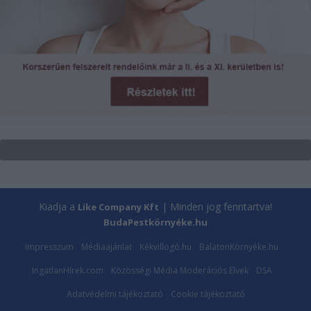
Kiadja a
| Minden jog fenntartva!
Like Company Kft
BudaPestkörnyéke.hu
Impresszum
Médiaajánlat
Kékvillogó.hu
BalatonKörnyéke.hu
IngatlanHírek.com
Közösségi Média Moderációs Elvek
DSA
Adatvédelmi tájékoztató
Cookie tájékoztató