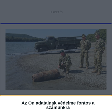
500 kilogrammos bombát találtak
Kisorosziban, a Szigetcsúcson – azt
Az Ön adatainak védelme fontos a
kérik, senki ne menjen a közelbe
számunkra