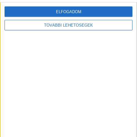
városrészében, ahol az önkorlátozó felhívások...
ELFOGADOM
OLVASS TOVÁBB
TOVÁBBI LEHETŐSÉGEK
Rendkívüli hőség: Palackos vizet
osztanak a pályaudvarokon, közben
Budapest környékén egymás után
rendelik el a vízkorlátozást a