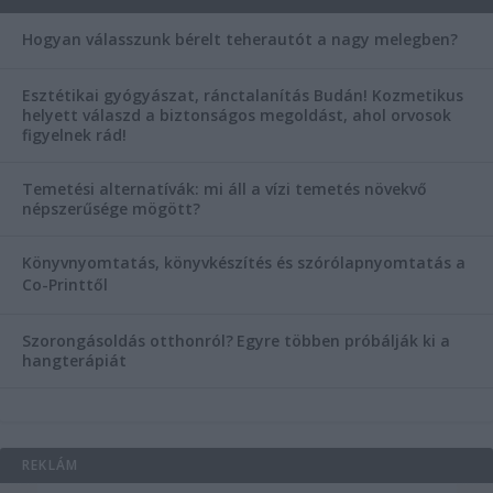
Hogyan válasszunk bérelt teherautót a nagy melegben?
Esztétikai gyógyászat, ránctalanítás Budán! Kozmetikus
helyett válaszd a biztonságos megoldást, ahol orvosok
figyelnek rád!
Temetési alternatívák: mi áll a vízi temetés növekvő
népszerűsége mögött?
Könyvnyomtatás, könyvkészítés és szórólapnyomtatás a
Co-Printtől
Szorongásoldás otthonról?
Egyre többen próbálják ki a
hangterápiát
REKLÁM