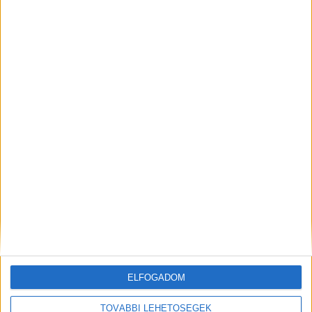
Forgalommal szemben halad egy
autós az M4-esen, a halálos iramot
megúszta 30 ezer forintos bírsággal
2022.06.23. 7:53
Nevetséges bírságot kapott az az autós, aki a minap
forgalommal szemben haladt az M4-es autóúton....
OLVASS TOVÁBB
ELFOGADOM
TOVÁBBI LEHETŐSÉGEK