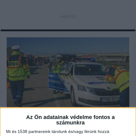
Az Ön adatainak védelme fontos a
Újabb nagyteljesítményű Mercit
számunkra
törtek össze, ezúttal egy friss jogsis
vágta oszlopba tuningolt
Mi és 1538 partnereink tárolunk és/vagy férünk hozzá