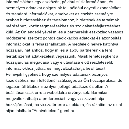
terepjáróját
információkhoz egy eszközön, például sütik formájában, és
személyes adatokat dolgozunk fel, például egyedi azonosítókat
2023.10.1. 18:54
és standard információkat, amelyeket az eszköz személyre
Különösen az Árpád-hídon történt tragikus baleset
szabott hirdetésekhez és tartalomhoz, hirdetések és tartalmak
méréséhez, közönségmérésekhez és szolgáltatásfejlesztéshez
a figyelem középpontjában állnak az...
küld.
Az Ön engedélyével mi és a partnereink eszközleolvasásos
módszerrel szerzett pontos geolokációs adatokat és azonosítási
információkat is felhasználhatunk. A megfelelő helyre kattintva
hozzájárulhat ahhoz, hogy mi és a 1538 partnereink a fent
leírtak szerint adatkezelést végezzünk. Másik lehetőségként a
hozzájárulás megadása vagy elutasítása előtt részletesebb
információkhoz juthat, és megváltoztathatja beállításait.
Felhívjuk figyelmét, hogy személyes adatainak bizonyos
kezeléséhez nem feltétlenül szükséges az Ön hozzájárulása, de
jogában áll tiltakozni az ilyen jellegű adatkezelés ellen. A
beállításai csak erre a weboldalra érvényesek. Bármikor
megváltoztathatja a preferenciáit, vagy visszavonhatja
hozzájárulását, ha visszatér erre az oldalra, és rákattint az oldal
alján található "Adatvédelem" gombra.