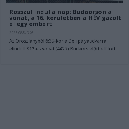
Rosszul indul a nap: Budaörsön a
vonat, a 16. kerületben a HÉV gázolt
el egy embert
2026.08.5. 9:05
Az Oroszlányból 6:35-kor a Déli pályaudvarra
elindult S12-es vonat (4427) Budaörs előtt elütött...