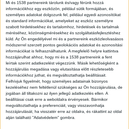
is károkat okozott a tegnapi
Mi és 1538 partnereink tárolunk és/vagy férünk hozzá
ítéletidő
információkhoz egy eszközön, például sütik formájában, és
személyes adatokat dolgozunk fel, például egyedi azonosítókat
2026.07.20. 9:59
és standard információkat, amelyeket az eszköz személyre
Egyetlen nagyerejű széllökés tépte le az érdi
szabott hirdetésekhez és tartalomhoz, hirdetések és tartalmak
Gárdonyi Géza Általános Iskola és Gimnázium...
méréséhez, közönségmérésekhez és szolgáltatásfejlesztéshez
küld.
Az Ön engedélyével mi és a partnereink eszközleolvasásos
módszerrel szerzett pontos geolokációs adatokat és azonosítási
információkat is felhasználhatunk. A megfelelő helyre kattintva
hozzájárulhat ahhoz, hogy mi és a 1538 partnereink a fent
leírtak szerint adatkezelést végezzünk. Másik lehetőségként a
hozzájárulás megadása vagy elutasítása előtt részletesebb
információkhoz juthat, és megváltoztathatja beállításait.
Felhívjuk figyelmét, hogy személyes adatainak bizonyos
kezeléséhez nem feltétlenül szükséges az Ön hozzájárulása, de
jogában áll tiltakozni az ilyen jellegű adatkezelés ellen. A
beállításai csak erre a weboldalra érvényesek. Bármikor
megváltoztathatja a preferenciáit, vagy visszavonhatja
hozzájárulását, ha visszatér erre az oldalra, és rákattint az oldal
alján található "Adatvédelem" gombra.