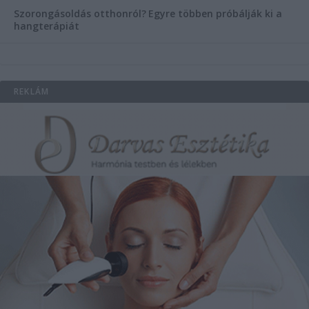
Szorongásoldás otthonról?
Egyre többen próbálják ki a
hangterápiát
REKLÁM