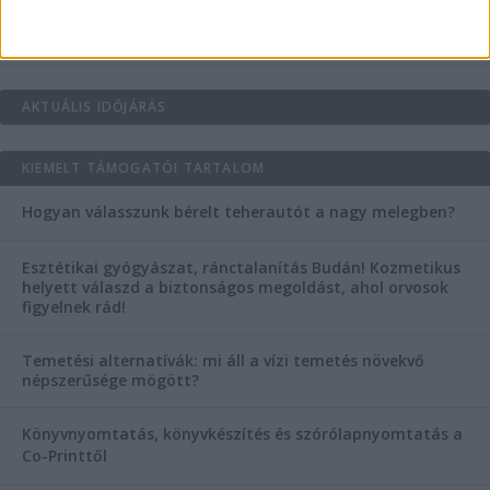
Mitől működik jól egy üzlettéri display?
AKTUÁLIS IDŐJÁRÁS
KIEMELT TÁMOGATÓI TARTALOM
Hogyan válasszunk bérelt teherautót a nagy melegben?
Esztétikai gyógyászat, ránctalanítás Budán! Kozmetikus
helyett válaszd a biztonságos megoldást, ahol orvosok
figyelnek rád!
Temetési alternatívák: mi áll a vízi temetés növekvő
népszerűsége mögött?
Könyvnyomtatás, könyvkészítés és szórólapnyomtatás a
Co-Printtől