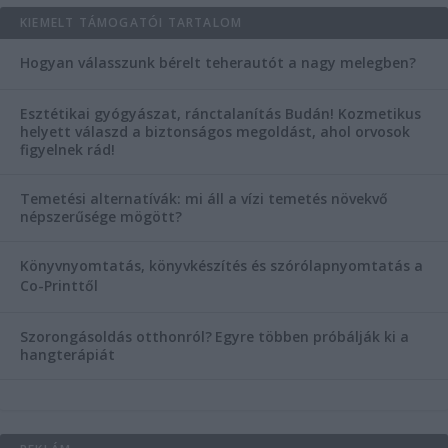
KIEMELT TÁMOGATÓI TARTALOM
Hogyan válasszunk bérelt teherautót a nagy melegben?
Esztétikai gyógyászat, ránctalanítás Budán! Kozmetikus
helyett válaszd a biztonságos megoldást, ahol orvosok
figyelnek rád!
Temetési alternatívák: mi áll a vízi temetés növekvő
népszerűsége mögött?
Könyvnyomtatás, könyvkészítés és szórólapnyomtatás a
Co-Printtől
Szorongásoldás otthonról?
Egyre többen próbálják ki a
hangterápiát