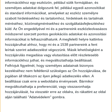
megérkeztek a rendőrök
információkhoz egy eszközön, például sütik formájában, és
személyes adatokat dolgozunk fel, például egyedi azonosítókat
2026.07.14. 14:18
és standard információkat, amelyeket az eszköz személyre
Agglomerációs razziasorozat keretében számolták
szabott hirdetésekhez és tartalomhoz, hirdetések és tartalmak
fel a Pest Vármegyei Rendőr-főkapitányság
méréséhez, közönségmérésekhez és szolgáltatásfejlesztéshez
nyomozói...
küld.
Az Ön engedélyével mi és a partnereink eszközleolvasásos
módszerrel szerzett pontos geolokációs adatokat és azonosítási
információkat is felhasználhatunk. A megfelelő helyre kattintva
hozzájárulhat ahhoz, hogy mi és a 1538 partnereink a fent
leírtak szerint adatkezelést végezzünk. Másik lehetőségként a
hozzájárulás megadása vagy elutasítása előtt részletesebb
információkhoz juthat, és megváltoztathatja beállításait.
Felhívjuk figyelmét, hogy személyes adatainak bizonyos
kezeléséhez nem feltétlenül szükséges az Ön hozzájárulása, de
jogában áll tiltakozni az ilyen jellegű adatkezelés ellen. A
beállításai csak erre a weboldalra érvényesek. Bármikor
megváltoztathatja a preferenciáit, vagy visszavonhatja
hozzájárulását, ha visszatér erre az oldalra, és rákattint az oldal
alján található "Adatvédelem" gombra.