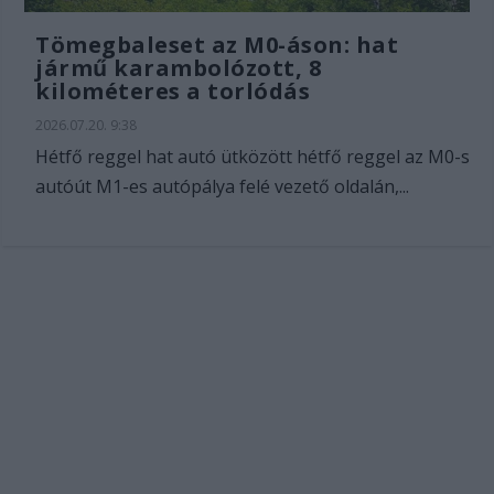
Tömegbaleset az M0-áson: hat
jármű karambolózott, 8
kilométeres a torlódás
2026.07.20. 9:38
Hétfő reggel hat autó ütközött hétfő reggel az M0-s
autóút M1-es autópálya felé vezető oldalán,...