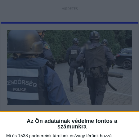
Csaló duguláselhárító bandát
kapcsoltak le a pesti
Az Ön adatainak védelme fontos a
agglomerációban, nagyüzemben
számunkra
vertek át mindenkit aztán
Mi és 1538 partnereink tárolunk és/vagy férünk hozzá