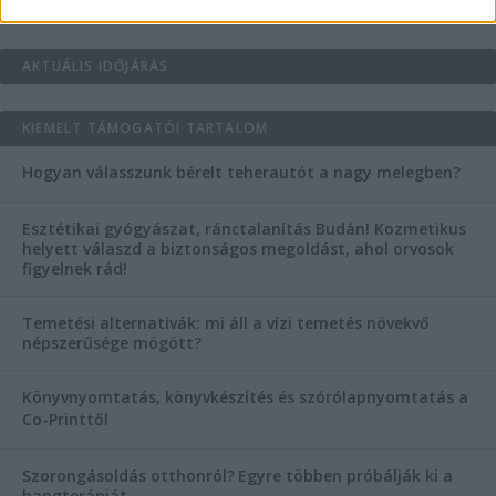
AKTUÁLIS IDŐJÁRÁS
KIEMELT TÁMOGATÓI TARTALOM
Hogyan válasszunk bérelt teherautót a nagy melegben?
Esztétikai gyógyászat, ránctalanítás Budán! Kozmetikus
helyett válaszd a biztonságos megoldást, ahol orvosok
figyelnek rád!
Temetési alternatívák: mi áll a vízi temetés növekvő
népszerűsége mögött?
Könyvnyomtatás, könyvkészítés és szórólapnyomtatás a
Co-Printtől
Szorongásoldás otthonról?
Egyre többen próbálják ki a
hangterápiát