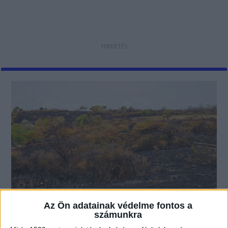
Az Ön adatainak védelme fontos a
számunkra
Katasztrófa Törökbálinton: Több