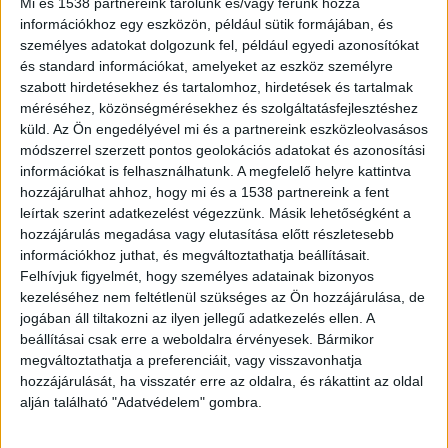
mint 40 hektár védett terület égett
Mi és 1538 partnereink tárolunk és/vagy férünk hozzá
le a Tétényi-fennsíkon, közösségi
információkhoz egy eszközön, például sütik formájában, és
összefogást indított a
személyes adatokat dolgozunk fel, például egyedi azonosítókat
polgármester
és standard információkat, amelyeket az eszköz személyre
szabott hirdetésekhez és tartalomhoz, hirdetések és tartalmak
2026.07.15. 18:11
méréséhez, közönségmérésekhez és szolgáltatásfejlesztéshez
Pusztító tűzvész tombolt július 14-én a Tétényi-
küld.
Az Ön engedélyével mi és a partnereink eszközleolvasásos
módszerrel szerzett pontos geolokációs adatokat és azonosítási
fennsík törökbálinti oldalán, a volt laktanya...
információkat is felhasználhatunk. A megfelelő helyre kattintva
hozzájárulhat ahhoz, hogy mi és a 1538 partnereink a fent
leírtak szerint adatkezelést végezzünk. Másik lehetőségként a
hozzájárulás megadása vagy elutasítása előtt részletesebb
információkhoz juthat, és megváltoztathatja beállításait.
Felhívjuk figyelmét, hogy személyes adatainak bizonyos
kezeléséhez nem feltétlenül szükséges az Ön hozzájárulása, de
jogában áll tiltakozni az ilyen jellegű adatkezelés ellen. A
beállításai csak erre a weboldalra érvényesek. Bármikor
megváltoztathatja a preferenciáit, vagy visszavonhatja
hozzájárulását, ha visszatér erre az oldalra, és rákattint az oldal
alján található "Adatvédelem" gombra.