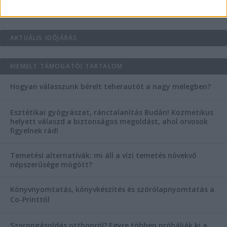
AKTUÁLIS IDŐJÁRÁS
KIEMELT TÁMOGATÓI TARTALOM
Hogyan válasszunk bérelt teherautót a nagy melegben?
Esztétikai gyógyászat, ránctalanítás Budán! Kozmetikus
helyett válaszd a biztonságos megoldást, ahol orvosok
figyelnek rád!
Temetési alternatívák: mi áll a vízi temetés növekvő
népszerűsége mögött?
Könyvnyomtatás, könyvkészítés és szórólapnyomtatás a
Co-Printtől
Szorongásoldás otthonról?
Egyre többen próbálják ki a