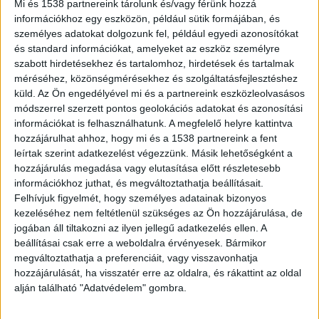
Mi és 1538 partnereink tárolunk és/vagy férünk hozzá
információkhoz egy eszközön, például sütik formájában, és
személyes adatokat dolgozunk fel, például egyedi azonosítókat
Kényes ügy
és standard információkat, amelyeket az eszköz személyre
szabott hirdetésekhez és tartalomhoz, hirdetések és tartalmak
Nagy port kavart a Tisza Párt azon tervezete,
méréséhez, közönségmérésekhez és szolgáltatásfejlesztéshez
amely szerint a parlamenti képviselők mellett
küld.
Az Ön engedélyével mi és a partnereink eszközleolvasásos
módszerrel szerzett pontos geolokációs adatokat és azonosítási
megkurtítanák a polgármesterek bérét és
információkat is felhasználhatunk. A megfelelő helyre kattintva
juttatásait is. A tervek ellen több vidéki
hozzájárulhat ahhoz, hogy mi és a 1538 partnereink a fent
városvezető is élesen felszólalt a közelmúltban,
leírtak szerint adatkezelést végezzünk. Másik lehetőségként a
hozzájárulás megadása vagy elutasítása előtt részletesebb
Márki-Zay Péter határozottan bírálta az
információkhoz juthat, és megváltoztathatja beállításait.
elképzelést, míg Algyő vezetője, Molnár Áron
Felhívjuk figyelmét, hogy személyes adatainak bizonyos
kezeléséhez nem feltétlenül szükséges az Ön hozzájárulása, de
egyenesen azt helyezte kilátásba, hogy ha
jogában áll tiltakozni az ilyen jellegű adatkezelés ellen. A
jelentősen megvágják az illetményét, inkább
beállításai csak erre a weboldalra érvényesek. Bármikor
megváltoztathatja a preferenciáit, vagy visszavonhatja
lemond és új állás után néz. Ezután jött a hír,
hozzájárulását, ha visszatér erre az oldalra, és rákattint az oldal
hogy a törökbálint polgármester 6 milliós
alján található "Adatvédelem" gombra.
jutalmat kapott.
A BudapestKörnyéke.hu