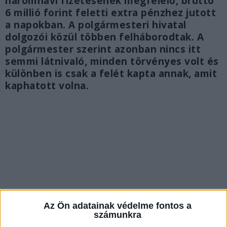
háromhavi fizetésének megfelelő, bruttó
6 millió forint feletti extra pénzhez jutott
a napokban. A polgármesteri hivatal
dolgozói közül többen felháborodtak. A
polgármester szerint azonban nincs itt
semmi látnivaló, minden törvényes volt és
különben is csak a felét kapta annak, amit
kaphatott volna.
Az Ön adatainak védelme fontos a
számunkra