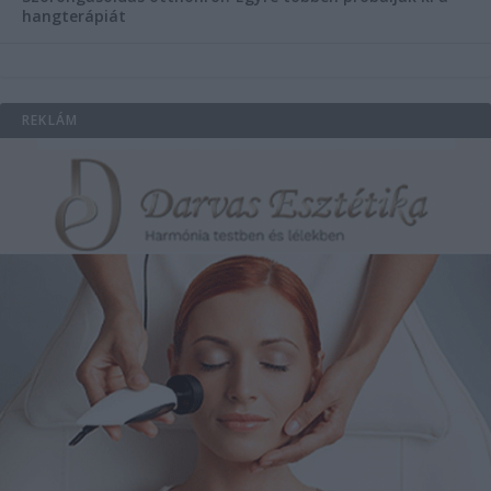
hangterápiát
REKLÁM