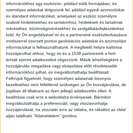
információkhoz egy eszközön, például sütik formájában, és
indultak, és egy biztonságos pillanatban
személyes adatokat dolgozunk fel, például egyedi azonosítókat
és standard információkat, amelyeket az eszköz személyre
megállították és visszafordították a Budapest
szabott hirdetésekhez és tartalomhoz, hirdetések és tartalmak
felé tartó sávban, Debrecen felé haladó autóst. A
méréséhez, közönségmérésekhez és szolgáltatásfejlesztéshez
rendőrök felvilágosítást adtak az idős férfinak
küld.
Az Ön engedélyével mi és a partnereink eszközleolvasásos
módszerrel szerzett pontos geolokációs adatokat és azonosítási
arról, hol van és ezen az úton miként kell
információkat is felhasználhatunk. A megfelelő helyre kattintva
közlekedni. Végül 30 ezres közigazgatási
hozzájárulhat ahhoz, hogy mi és a 1538 partnereink a fent
leírtak szerint adatkezelést végezzünk. Másik lehetőségként a
bírságot, továbbá négy büntetőpontot is kapott
hozzájárulás megadása vagy elutasítása előtt részletesebb
az öregúr.
A BudaPestkörnyeke.hu legfrissebb
információkhoz juthat, és megváltoztathatja beállításait.
Felhívjuk figyelmét, hogy személyes adatainak bizonyos
híreit ide kattintva éred el.
kezeléséhez nem feltétlenül szükséges az Ön hozzájárulása, de
jogában áll tiltakozni az ilyen jellegű adatkezelés ellen. A
beállításai csak erre a weboldalra érvényesek. Bármikor
megváltoztathatja a preferenciáit, vagy visszavonhatja
hozzájárulását, ha visszatér erre az oldalra, és rákattint az oldal
alján található "Adatvédelem" gombra.