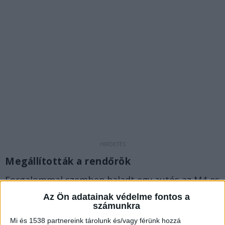
Megállították a rendőrök
Forgalommal szemben haladt egy autós az M4-es
autóút Tiszapüspöki elkerülő szakaszán. A Jász-
Az Ön adatainak védelme fontos a
számunkra
Nagykun-Szolnok Megyei Rendőr-főkapitányság
Mi és 1538 partnereink tárolunk és/vagy férünk hozzá
forgalomellenőrző járőrei azonnal a helyszínre