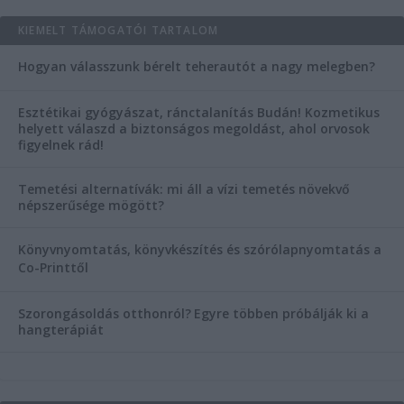
KIEMELT TÁMOGATÓI TARTALOM
Hogyan válasszunk bérelt teherautót a nagy melegben?
Esztétikai gyógyászat, ránctalanítás Budán! Kozmetikus
helyett válaszd a biztonságos megoldást, ahol orvosok
figyelnek rád!
Temetési alternatívák: mi áll a vízi temetés növekvő
népszerűsége mögött?
Könyvnyomtatás, könyvkészítés és szórólapnyomtatás a
Co-Printtől
Szorongásoldás otthonról?
Egyre többen próbálják ki a
hangterápiát