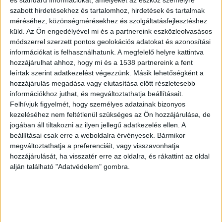
szabott hirdetésekhez és tartalomhoz, hirdetések és tartalmak
méréséhez, közönségmérésekhez és szolgáltatásfejlesztéshez
küld.
Az Ön engedélyével mi és a partnereink eszközleolvasásos
Célkeresztben a kultikus hangjáték
módszerrel szerzett pontos geolokációs adatokat és azonosítási
információkat is felhasználhatunk. A megfelelő helyre kattintva
A Kossuth rádió még 2012 áprilisában indította el
hozzájárulhat ahhoz, hogy mi és a 1538 partnereink a fent
hatalmas sikerrel futó ifjúsági fantasysorozatát,
leírtak szerint adatkezelést végezzünk. Másik lehetőségként a
az Időfutárt. A kultikus rádiójáték epizódjait
hozzájárulás megadása vagy elutasítása előtt részletesebb
információkhoz juthat, és megváltoztathatja beállításait.
átlagosan 80-100 ezren hallgatták feszülten a
Felhívjuk figyelmét, hogy személyes adatainak bizonyos
készülékek előtt. A kalandos történet olyan
kezeléséhez nem feltétlenül szükséges az Ön hozzájárulása, de
jogában áll tiltakozni az ilyen jellegű adatkezelés ellen. A
fiatalokról szólt, akik egy rejtélyes, idősíkokon
beállításai csak erre a weboldalra érvényesek. Bármikor
átívelő körző után nyomoznak, miközben egy
megváltoztathatja a preferenciáit, vagy visszavonhatja
hozzájárulását, ha visszatér erre az oldalra, és rákattint az oldal
végtelenül pénzéhes, gátlástalan professzorral, a
alján található "Adatvédelem" gombra.
sztori főgonoszával kellett ádáz harcot vívniuk.
A
BudapestKörnyéke.hu hírportál legfrissebb híreit
ide kattintva éred el!
A Facebookon már 700
ezernél is többen követik a portáljainkat.