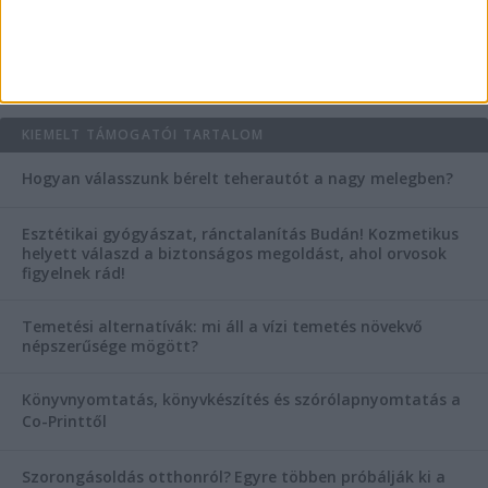
AKTUÁLIS IDŐJÁRÁS
KIEMELT TÁMOGATÓI TARTALOM
Hogyan válasszunk bérelt teherautót a nagy melegben?
Esztétikai gyógyászat, ránctalanítás Budán! Kozmetikus
helyett válaszd a biztonságos megoldást, ahol orvosok
figyelnek rád!
Temetési alternatívák: mi áll a vízi temetés növekvő
népszerűsége mögött?
Könyvnyomtatás, könyvkészítés és szórólapnyomtatás a
Co-Printtől
Szorongásoldás otthonról?
Egyre többen próbálják ki a