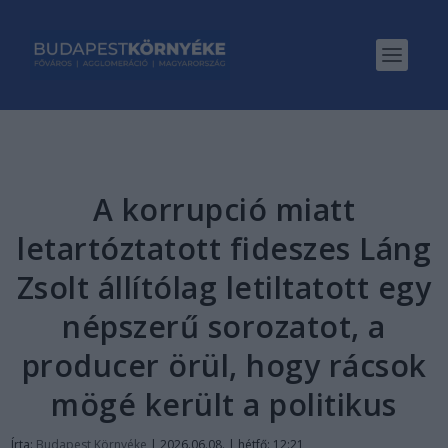
A korrupció miatt
letartóztatott fideszes Láng
Zsolt állítólag letiltatott egy
népszerű sorozatot, a
producer örül, hogy rácsok
mögé került a politikus
Írta:
Budapest Környéke
|
2026.06.08. | hétfő: 12:21