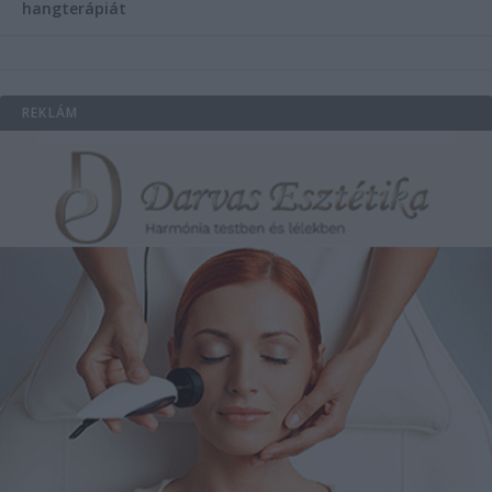
hangterápiát
REKLÁM