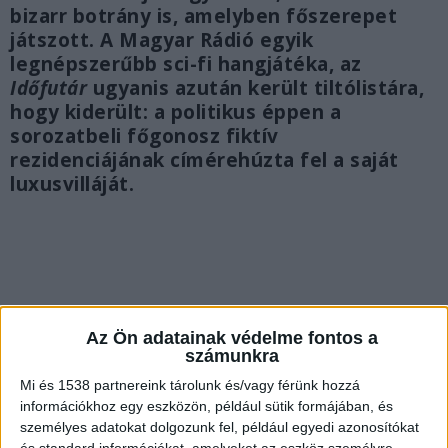
bizarr botrány is, amelyben főszerepet
játszott. A Magyar Rádió egyik
legnépszerűbb sci-fi hangjátéka, az
Időfutár
ugyanis azután került tiltólistára,
hogy kiderült: a politikus éppen a
sorozatbeli főgonosz fiktív
rezidenciájának címérehúzta fel a saját
luxusvilláját.
Az Ön adatainak védelme fontos a
számunkra
Mi és 1538 partnereink tárolunk és/vagy férünk hozzá
információkhoz egy eszközön, például sütik formájában, és
személyes adatokat dolgozunk fel, például egyedi azonosítókat
és standard információkat, amelyeket az eszköz személyre