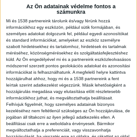
Ebben a cikkben ez is kiderül, érdemes lesz
Az Ön adatainak védelme fontos a
velünk tartani!
számunkra
Mi és 1538 partnereink tárolunk és/vagy férünk hozzá
információkhoz egy eszközön, például sütik formájában, és
Ajánlott-e gyermekeknek a CBD olaj szedése?
személyes adatokat dolgozunk fel, például egyedi azonosítókat
és standard információkat, amelyeket az eszköz személyre
Ebben a kérdésben nem létezik egységes
szabott hirdetésekhez és tartalomhoz, hirdetések és tartalmak
méréséhez, közönségmérésekhez és szolgáltatásfejlesztéshez
nézőpont, minden szülőnek magának kell
küld.
Az Ön engedélyével mi és a partnereink eszközleolvasásos
eldöntenie, hogy a
CBD rendelés
mellett teszi-e
módszerrel szerzett pontos geolokációs adatokat és azonosítási
információkat is felhasználhatunk. A megfelelő helyre kattintva
le a voksát, használja-e a csemetéje
hozzájárulhat ahhoz, hogy mi és a 1538 partnereink a fent
egészségének javítására vagy megtartására ezt a
leírtak szerint adatkezelést végezzünk. Másik lehetőségként a
hozzájárulás megadása vagy elutasítása előtt részletesebb
szert. Mindenképpen szakemberrel kell
információkhoz juthat, és megváltoztathatja beállításait.
konzultálni előtte, hogy elkerülhetők legyenek az
Felhívjuk figyelmét, hogy személyes adatainak bizonyos
egészségügyi kockázatok, az esetleges
kezeléséhez nem feltétlenül szükséges az Ön hozzájárulása, de
jogában áll tiltakozni az ilyen jellegű adatkezelés ellen. A
mellékhatások.
beállításai csak erre a weboldalra érvényesek. Bármikor
megváltoztathatja a preferenciáit, vagy visszavonhatja
hozzájárulását, ha visszatér erre az oldalra, és rákattint az oldal