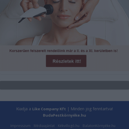
Kiadja a
| Minden jog fenntartva!
Like Company Kft
BudaPestkörnyéke.hu
Impresszum
Médiaajánlat
Kékvillogó.hu
BalatonKörnyéke.hu