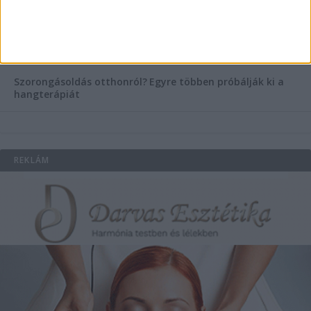
Könyvnyomtatás, könyvkészítés és szórólapnyomtatás a
Co-Printtől
Szorongásoldás otthonról?
Egyre többen próbálják ki a
hangterápiát
REKLÁM