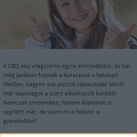
A CBD olaj világszerte egyre elterjedtebb, és bár
még javában folynak a kutatások a hatásait
illetően, nagyon sok pozitív tapasztalat látott
már napvilágot a szert alkalmazók köréből.
Nemcsak embereken, hanem állatokon is
segített már, de vajon mi a helyzet a
gyerekekkel?