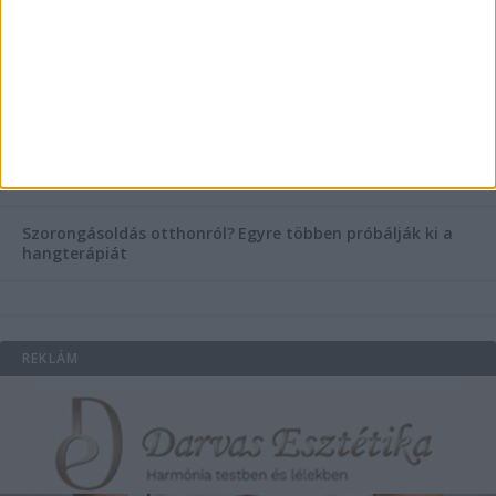
helyett válaszd a biztonságos megoldást, ahol orvosok
figyelnek rád!
Temetési alternatívák: mi áll a vízi temetés növekvő
népszerűsége mögött?
Könyvnyomtatás, könyvkészítés és szórólapnyomtatás a
Co-Printtől
Szorongásoldás otthonról?
Egyre többen próbálják ki a
hangterápiát
REKLÁM