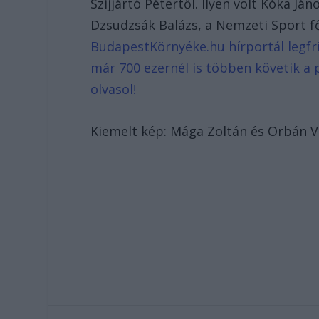
Szijjártó Pétertől. Ilyen volt Kóka J
Dzsudzsák Balázs, a Nemzeti Sport f
BudapestKörnyéke.hu hírportál legfri
már 700 ezernél is többen követik a 
olvasol!
Kiemelt kép: Mága Zoltán és Orbán V