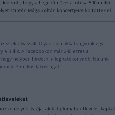
is kiderült, hogy a hegedűművész fotósa 500 millió
lyet szintén Mága Zoltán koncertjeire költöttek el.
ázezrek olvassák. Olyan oldalakkal vagyunk egy
agy a Blikk. A Facebookon már 248 ezres a
, hogy helyben hirdetni a leghatékonyabb. Nálunk
eráció 3 milliós lakosságát.
útleveleket
n személyek listája, akik diplomata-útlevelet kapta