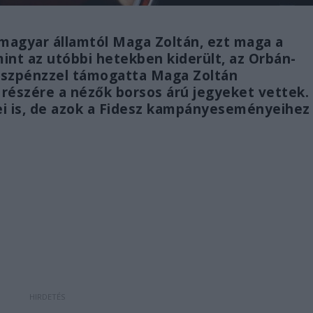
 magyar államtól Maga Zoltán, ezt maga a
int az utóbbi hetekben kiderült, az Orbán-
készpénzzel támogatta Maga Zoltán
y részére a nézők borsos árú jegyeket vettek.
ei is, de azok a Fidesz kampányeseményeihez