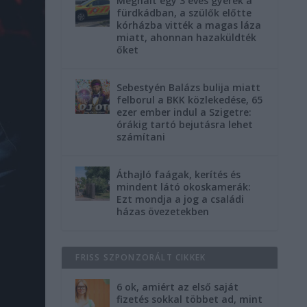
Meghalt egy 3 éves gyerek a
fürdkádban, a szülők előtte
kórházba vitték a magas láza
miatt, ahonnan hazaküldték
őket
Sebestyén Balázs bulija miatt
felborul a BKK közlekedése, 65
ezer ember indul a Szigetre:
órákig tartó bejutásra lehet
számítani
Áthajló faágak, kerítés és
mindent látó okoskamerák:
Ezt mondja a jog a családi
házas övezetekben
FRISS SZPONZORÁLT CIKKEK
6 ok, amiért az első saját
fizetés sokkal többet ad, mint