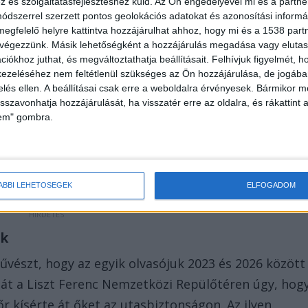
és szolgáltatásfejlesztéshez küld.
Az Ön engedélyével mi és a partne
dszerrel szerzett pontos geolokációs adatokat és azonosítási informác
megfelelő helyre kattintva hozzájárulhat ahhoz, hogy mi és a 1538 partne
 végezzünk. Másik lehetőségként a hozzájárulás megadása vagy elutasí
iókhoz juthat, és megváltoztathatja beállításait.
Felhívjuk figyelmét, 
ezeléséhez nem feltétlenül szükséges az Ön hozzájárulása, de jogában 
zelés ellen. A beállításai csak erre a weboldalra érvényesek. Bármikor m
isszavonhatja hozzájárulását, ha visszatér erre az oldalra, és rákattint a
lem" gombra.
ÁBBI LEHETŐSÉGEK
ELFOGADOM
ak
vészt, hogy az egyik olvasójuk 2023 és 2026 között
dját a Liszt Ferenc Nemzetközi Repülőtéren úgy, hog
 kísérte át őket az utasbiztonságon. Az ilyen