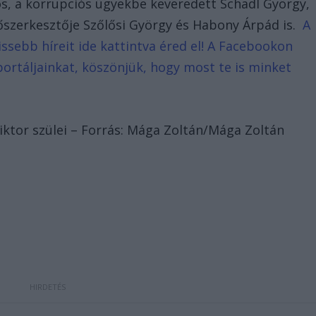
ános, a korrupciós ügyekbe keveredett Schadl György,
őszerkesztője Szőlősi György és Habony Árpád is.
A
ssebb híreit ide kattintva éred el! A Facebookon
portáljainkat, köszönjük, hogy most te is minket
iktor szülei – Forrás: Mága Zoltán/Mága Zoltán