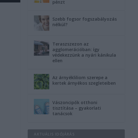
pénzt
Szebb fogsor fogszabályozás
nélkül?
Teraszszezon az
agglomerációban: így
védekezzünk a nyári kánikula
ellen
Az árnyékliliom szerepe a
kertek árnyékos szegleteiben
Vászoncipők otthoni
tisztítása – gyakorlati
tanácsok
AKTUÁLIS IDŐJÁRÁS