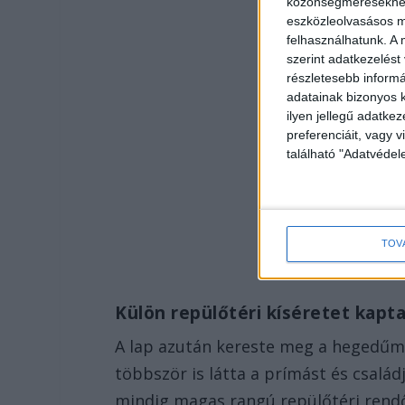
közönségmérésekhez 
eszközleolvasásos mó
felhasználhatunk. A 
szerint adatkezelést
részletesebb informác
adatainak bizonyos k
ilyen jellegű adatke
preferenciáit, vagy v
található "Adatvéde
TOV
Külön repülőtéri kíséretet kapt
A lap azután kereste meg a hegedűmű
többször is látta a prímást és csalá
mindig magas rangú repülőtéri rendőr