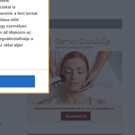
reink
iókat is
reink a fent leírtak
tása előtt
REKLÁM
hogy személyes
áll tiltakozni az
egváltoztathatja a
z oldal alján
y