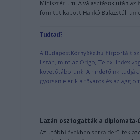
Minisztérium. A választások után az 
forintot kapott Hankó Balázstól, ame
Tudtad?
A BudapestKörnyéke.hu hírportált sz
listán, mint az Origo, Telex, Index v
követőtáborunk. A hirdetőink tudják
gyorsan elérik a főváros és az agglom
Lazán osztogatták a diplomata-
Az utóbbi években sorra derültek azo