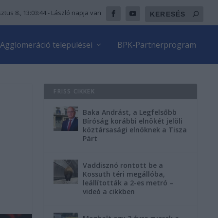
ztus 8., 13:03:45
- László napja van
Agglomeráció települései
BPK-Partnerprogram
FRISS CIKKEK
Baka Andrást, a Legfelsőbb
Bíróság korábbi elnökét jelöli
köztársasági elnöknek a Tisza
Párt
Vaddisznó rontott be a
Kossuth téri megállóba,
leállították a 2-es metró –
videó a cikkben