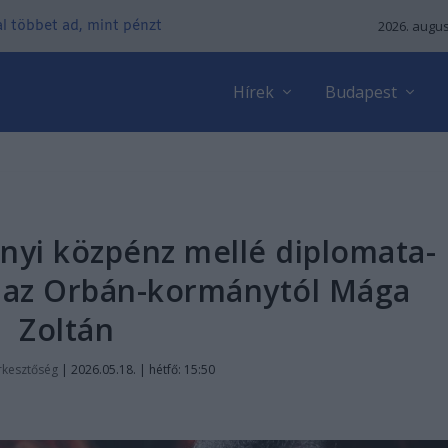
kal többet ad, mint pénzt
2026. augus
Hírek
Budapest
ntnyi közpénz mellé diplomata-
tt az Orbán-kormánytól Mága
Zoltán
rkesztőség
|
2026.05.18. | hétfő: 15:50