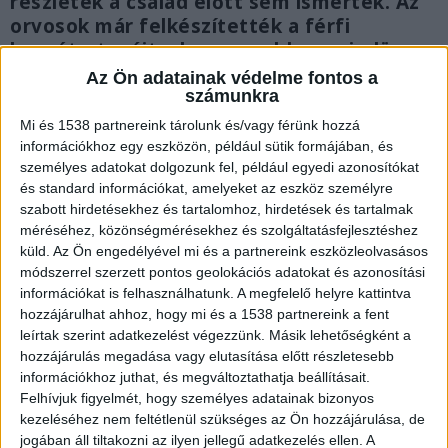
részletek a család előtt sem ismertek. Az
orvosok már felkészítették a férfi
hozzátartozóit a legrosszabbra, mindössze
egy százalék esélyt látnak arra, hogy Imre
Az Ön adatainak védelme fontos a
túléli a borzalmakat. A baleset
számunkra
körülményeit a rendőrség vizsgálja,
Mi és 1538 partnereink tárolunk és/vagy férünk hozzá
mindenesetre az idegenkezűség sem
információkhoz egy eszközön, például sütik formájában, és
kizárható.
személyes adatokat dolgozunk fel, például egyedi azonosítókat
és standard információkat, amelyeket az eszköz személyre
szabott hirdetésekhez és tartalomhoz, hirdetések és tartalmak
méréséhez, közönségmérésekhez és szolgáltatásfejlesztéshez
küld.
Az Ön engedélyével mi és a partnereink eszközleolvasásos
módszerrel szerzett pontos geolokációs adatokat és azonosítási
információkat is felhasználhatunk. A megfelelő helyre kattintva
hozzájárulhat ahhoz, hogy mi és a 1538 partnereink a fent
leírtak szerint adatkezelést végezzünk. Másik lehetőségként a
hozzájárulás megadása vagy elutasítása előtt részletesebb
információkhoz juthat, és megváltoztathatja beállításait.
Felhívjuk figyelmét, hogy személyes adatainak bizonyos
kezeléséhez nem feltétlenül szükséges az Ön hozzájárulása, de
jogában áll tiltakozni az ilyen jellegű adatkezelés ellen. A