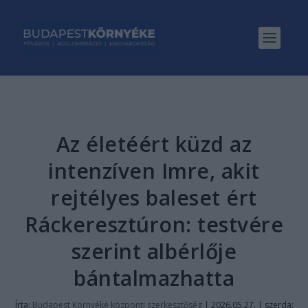
Az életéért küzd az
intenzíven Imre, akit
rejtélyes baleset ért
Ráckeresztúron: testvére
szerint albérlője
bántalmazhatta
Írta:
Budapest Környéke központi szerkesztőség
|
2026.05.27. | szerda: