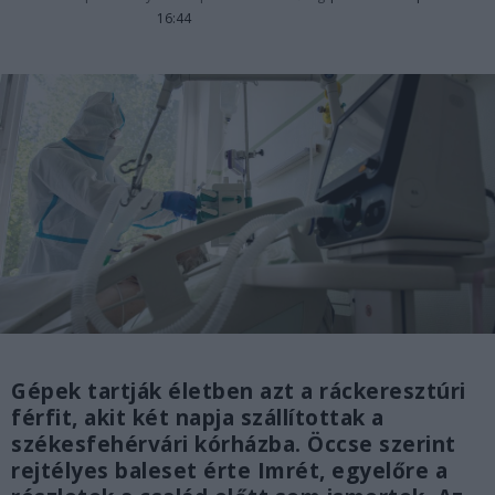
16:44
Gépek tartják életben azt a ráckeresztúri
férfit, akit két napja szállítottak a
székesfehérvári kórházba. Öccse szerint
rejtélyes baleset érte Imrét, egyelőre a