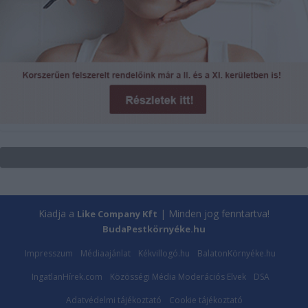
Kiadja a
| Minden jog fenntartva!
Like Company Kft
BudaPestkörnyéke.hu
Impresszum
Médiaajánlat
Kékvillogó.hu
BalatonKörnyéke.hu
IngatlanHírek.com
Közösségi Média Moderációs Elvek
DSA
Adatvédelmi tájékoztató
Cookie tájékoztató