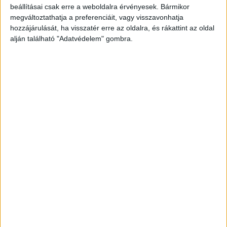
beállításai csak erre a weboldalra érvényesek. Bármikor
megváltoztathatja a preferenciáit, vagy visszavonhatja
hozzájárulását, ha visszatér erre az oldalra, és rákattint az oldal
Az albérlőjével élt együtt
alján található "Adatvédelem" gombra.
Egyelőre nem tudható, hogy pontosan mi történt
Imrével. A testvéremnek felesége és gyermekei
nincsenek. A ráckeresztúri házába befogadott
egy albérlőt, aki aztán magához vett valakit. Imre
közölte velük, hogy ez ellen nincs kifogása,
viszont így a bérleti díjat a magasabb rezsi miatt
meg kell emelnie 20 ezer forinttal. Ezen veszett
össze a két férfi.
A BudapestKörnyéke.hu
hírportál legfrissebb híreit ide kattintva éred el!
A Facebookon már 700 ezernél is többen követik
a portáljainkat, köszönjük, hogy most te is
minket olvasol