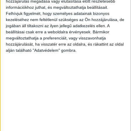
A vádirat szerint a család bő három évvel ezelőtt
hozzájárulás megadása vagy elutasítása előtt részletesebb
információkhoz juthat, és megváltoztathatja beállításait.
költözött Albertirsára. A kisgyermekes asszony
Felhívjuk figyelmét, hogy személyes adatainak bizonyos
és a volt katona között régebb óta megromlott a
kezeléséhez nem feltétlenül szükséges az Ön hozzájárulása, de
jogában áll tiltakozni az ilyen jellegű adatkezelés ellen. A
viszony, egyfajta se veled, se nélküled kapcsolat
beállításai csak erre a weboldalra érvényesek. Bármikor
volt közöttük. A házasságukból 2020-ban
megváltoztathatja a preferenciáit, vagy visszavonhatja
született egy kislányuk. A nőnek volt egy 10 éves
hozzájárulását, ha visszatér erre az oldalra, és rákattint az oldal
alján található "Adatvédelem" gombra.
kisfia is az előző kapcsolatából, de ő szerencsére
az apjánál volt a brutális kettős gyilkosság
idején.
A Budapest és Környéke hírportál
legfrissebb híreit ide kattintva éred el! A
Facebookon már 252 ezernél is többen követnek
minket.