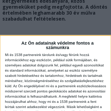
kétgyermekes édesanyára, közös
gyermeküket pedig megfojtotta. A döntés
értelmében leghamarabb 30 év múlva
szabadulhat feltételesen.
Az Ön adatainak védelme fontos a
számunkra
Mi és 1538 partnereink tárolunk és/vagy férünk hozzá
információkhoz egy eszközön, például sütik formájában, és
személyes adatokat dolgozunk fel, például egyedi azonosítókat
és standard információkat, amelyeket az eszköz személyre
szabott hirdetésekhez és tartalomhoz, hirdetések és tartalmak
méréséhez, közönségmérésekhez és szolgáltatásfejlesztéshez
küld.
Az Ön engedélyével mi és a partnereink eszközleolvasásos
módszerrel szerzett pontos geolokációs adatokat és azonosítási
információkat is felhasználhatunk. A megfelelő helyre kattintva
Megromlott a kapcsolatuk
hozzájárulhat ahhoz, hogy mi és a 1538 partnereink a fent
leírtak szerint adatkezelést végezzünk. Másik lehetőségként a