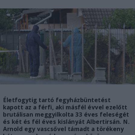
Életfogytig tartó fegyházbüntetést
kapott az a férfi, aki másfél évvel ezelőtt
brutálisan meggyilkolta 33 éves feleségét
és két és fél éves kislányát Albertirsán. N.
Arnold egy vascsővel támadt a törékeny