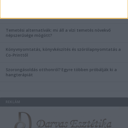
Esztétikai gyógyászat, ránctalanítás Budán! Kozmetikus
helyett válaszd a biztonságos megoldást, ahol orvosok
figyelnek rád!
Temetési alternatívák: mi áll a vízi temetés növekvő
népszerűsége mögött?
Könyvnyomtatás, könyvkészítés és szórólapnyomtatás a
Co-Printtől
Szorongásoldás otthonról?
Egyre többen próbálják ki a
hangterápiát
REKLÁM