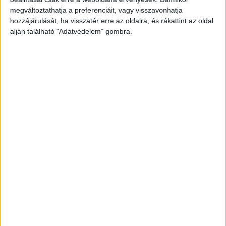
Az újbudai rendőrök nyomozást indítottak az
megváltoztathatja a preferenciáit, vagy visszavonhatja
hozzájárulását, ha visszatér erre az oldalra, és rákattint az oldal
ügyben.
A BudapestKörnyéke.hu hírportál
alján található "Adatvédelem" gombra.
legfrissebb híreit ide kattintva éred el! A
Facebookon már 700 ezernél is többen követik a
portáljainkat, köszönjük, hogy most te is minket
olvasol!