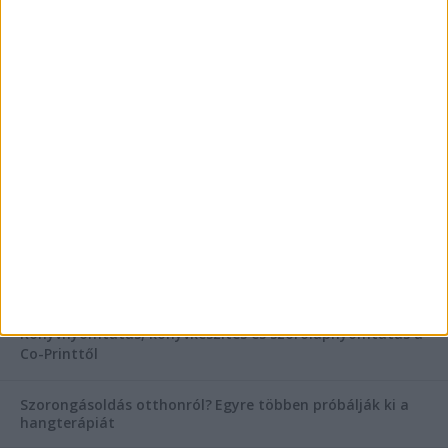
AKTUÁLIS IDŐJÁRÁS
KIEMELT TÁMOGATÓI TARTALOM
Hogyan válasszunk bérelt teherautót a nagy melegben?
Esztétikai gyógyászat, ránctalanítás Budán! Kozmetikus
helyett válaszd a biztonságos megoldást, ahol orvosok
figyelnek rád!
Temetési alternatívák: mi áll a vízi temetés növekvő
népszerűsége mögött?
Könyvnyomtatás, könyvkészítés és szórólapnyomtatás a
Co-Printtől
Szorongásoldás otthonról?
Egyre többen próbálják ki a
hangterápiát