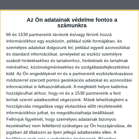
Az Ön adatainak védelme fontos a
számunkra
Mi és 1538 partnereink tárolunk és/vagy férünk hozzá
információkhoz egy eszközön, például sütik formájában, és
személyes adatokat dolgozunk fel, például egyedi azonosítókat
és standard információkat, amelyeket az eszköz személyre
szabott hirdetésekhez és tartalomhoz, hirdetések és tartalmak
méréséhez, közönségmérésekhez és szolgáltatásfejlesztéshez
küld.
Az Ön engedélyével mi és a partnereink eszközleolvasásos
módszerrel szerzett pontos geolokációs adatokat és azonosítási
információkat is felhasználhatunk. A megfelelő helyre kattintva
hozzájárulhat ahhoz, hogy mi és a 1538 partnereink a fent
Baltával fenyegette
leírtak szerint adatkezelést végezzünk. Másik lehetőségként a
hozzájárulás megadása vagy elutasítása előtt részletesebb
Az autós erre kivett egy baltát a kocsijából az
információkhoz juthat, és megváltoztathatja beállításait.
azzal fenyegetőzött s a másik férfi felé csapott,
Felhívjuk figyelmét, hogy személyes adatainak bizonyos
kezeléséhez nem feltétlenül szükséges az Ön hozzájárulása, de
de nem találta el. Végül visszaült a kocsijába és
jogában áll tiltakozni az ilyen jellegű adatkezelés ellen. A
elhajtott. A konfliktus többen is videóra vették.
beállításai csak erre a weboldalra érvényesek. Bármikor