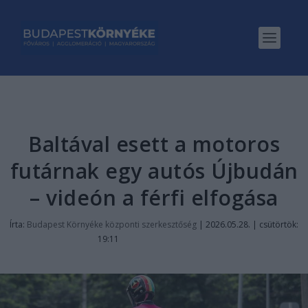
Baltával esett a motoros
futárnak egy autós Újbudán
– videón a férfi elfogása
Írta:
Budapest Környéke központi szerkesztőség
|
2026.05.28. | csütörtök:
19:11