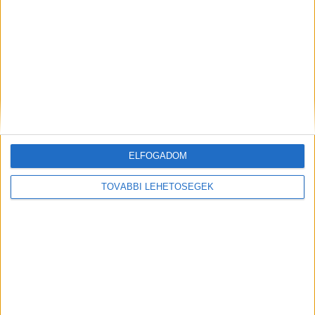
A férfi elfogásáról készült videó
ELFOGADOM
TOVÁBBI LEHETŐSÉGEK
Kiemelt kép: illusztráció