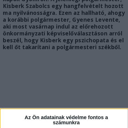
Kisberk Szabolcs egy hangfelvételt hozott
ma nyilvánosságra. Ezen az hallható, ahogy
a korábbi polgármester, Gyenes Levente,
aki most vasárnap indul az előrehozott
önkormányzati képviselőválasztáson arról
beszél, hogy Kisberk egy pszichopata és el
kell őt takarítani a polgármesteri székből.
Az Ön adatainak védelme fontos a
számunkra