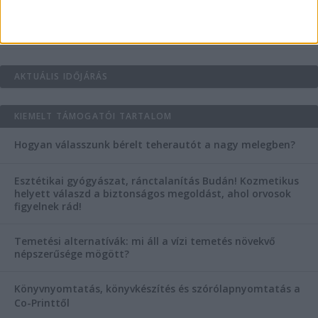
Mitől működik jól egy üzlettéri display?
AKTUÁLIS IDŐJÁRÁS
KIEMELT TÁMOGATÓI TARTALOM
Hogyan válasszunk bérelt teherautót a nagy melegben?
Esztétikai gyógyászat, ránctalanítás Budán! Kozmetikus
helyett válaszd a biztonságos megoldást, ahol orvosok
figyelnek rád!
Temetési alternatívák: mi áll a vízi temetés növekvő
népszerűsége mögött?
Könyvnyomtatás, könyvkészítés és szórólapnyomtatás a
Co-Printtől