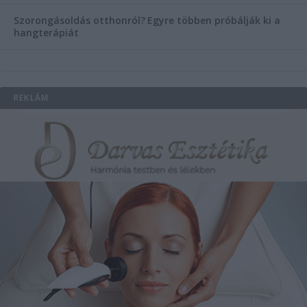
Szorongásoldás otthonról?
Egyre többen próbálják ki a
hangterápiát
REKLÁM