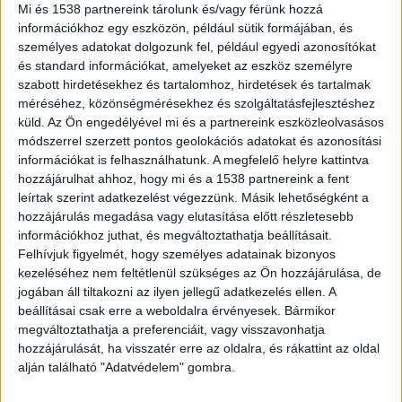
Mi és 1538 partnereink tárolunk és/vagy férünk hozzá
információkhoz egy eszközön, például sütik formájában, és
Előkerült a régi polgármester
személyes adatokat dolgozunk fel, például egyedi azonosítókat
és standard információkat, amelyeket az eszköz személyre
Nem nyugszanak a kedélyek a pesti
szabott hirdetésekhez és tartalomhoz, hirdetések és tartalmak
méréséhez, közönségmérésekhez és szolgáltatásfejlesztéshez
agglomerációban, Gyömrőn. A korábbi
küld.
Az Ön engedélyével mi és a partnereink eszközleolvasásos
polgármester, Gyenes Levente ismét be akar
módszerrel szerzett pontos geolokációs adatokat és azonosítási
információkat is felhasználhatunk. A megfelelő helyre kattintva
kerülni a képviselőtestületbe. Ha sikerül neki
hozzájárulhat ahhoz, hogy mi és a 1538 partnereink a fent
megnyernie a vasárnapi előrehozott választást a
leírtak szerint adatkezelést végezzünk. Másik lehetőségként a
hármas körzetben, akkor már csak egy emberes
hozzájárulás megadása vagy elutasítása előtt részletesebb
információkhoz juthat, és megváltoztathatja beállításait.
előnye lesz Kisberk Szabolcs jelenlegi
Felhívjuk figyelmét, hogy személyes adatainak bizonyos
polgármesternek a testületben. Egyesek szerint
kezeléséhez nem feltétlenül szükséges az Ön hozzájárulása, de
jogában áll tiltakozni az ilyen jellegű adatkezelés ellen. A
Gyenes sok mindenre képes a többség és az
beállításai csak erre a weboldalra érvényesek. Bármikor
irányítás megszerzéséért, ezért hozhatta a
megváltoztathatja a preferenciáit, vagy visszavonhatja
hozzájárulását, ha visszatér erre az oldalra, és rákattint az oldal
jelenlegi polgármester nyilvánosságra a
alján található "Adatvédelem" gombra.
hangfelvételt.
A BudapestKörnyéke.hu hírportál