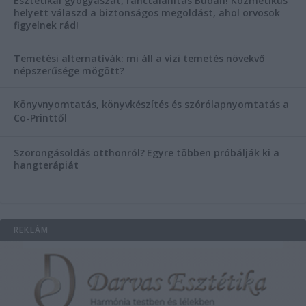
Esztétikai gyógyászat, ránctalanítás Budán! Kozmetikus
helyett válaszd a biztonságos megoldást, ahol orvosok
figyelnek rád!
Temetési alternatívák: mi áll a vízi temetés növekvő
népszerűsége mögött?
Könyvnyomtatás, könyvkészítés és szórólapnyomtatás a
Co-Printtől
Szorongásoldás otthonról?
Egyre többen próbálják ki a
hangterápiát
REKLÁM