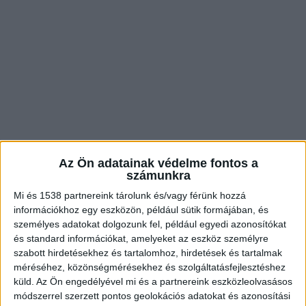
Az Ön adatainak védelme fontos a
számunkra
Digitális átállás
Mi és 1538 partnereink tárolunk és/vagy férünk hozzá
információkhoz egy eszközön, például sütik formájában, és
Egy nemrégiben elfogadott fővárosi rendelet
személyes adatokat dolgozunk fel, például egyedi azonosítókat
és standard információkat, amelyeket az eszköz személyre
értelmében hamarosan végleg elkezdődik a
szabott hirdetésekhez és tartalomhoz, hirdetések és tartalmak
parkolóórák tömeges leszerelése egész
méréséhez, közönségmérésekhez és szolgáltatásfejlesztéshez
Budapesten. A fővárosi szabályozás ugyanis
küld.
Az Ön engedélyével mi és a partnereink eszközleolvasásos
módszerrel szerzett pontos geolokációs adatokat és azonosítási
modernizálja és teljesen digitalizálja a parkolási