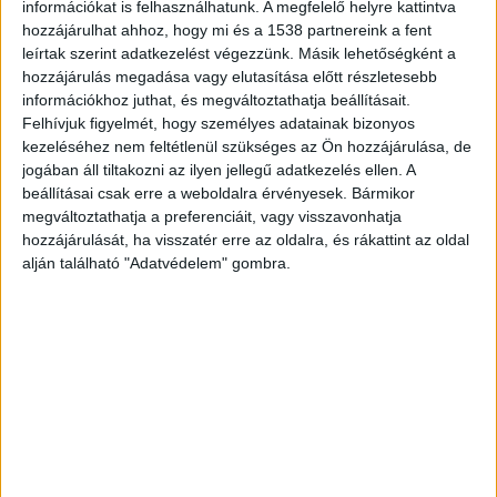
információkat is felhasználhatunk. A megfelelő helyre kattintva
rendszert: az új előírások szerint 2027-től már
hozzájárulhat ahhoz, hogy mi és a 1538 partnereink a fent
leírtak szerint adatkezelést végezzünk. Másik lehetőségként a
egyáltalán nem lehet majd készpénzzel vagy
hozzájárulás megadása vagy elutasítása előtt részletesebb
érmékkel fizetni az utcákon a parkolásért.
A
információkhoz juthat, és megváltoztathatja beállításait.
Felhívjuk figyelmét, hogy személyes adatainak bizonyos
BudapestKörnyéke.hu hírportál legfrissebb híreit
kezeléséhez nem feltétlenül szükséges az Ön hozzájárulása, de
ide kattintva éred el! A Facebookon már 700
jogában áll tiltakozni az ilyen jellegű adatkezelés ellen. A
ezernél is többen követik a portáljainkat,
beállításai csak erre a weboldalra érvényesek. Bármikor
megváltoztathatja a preferenciáit, vagy visszavonhatja
köszönjük, hogy most te is minket olvasol!
hozzájárulását, ha visszatér erre az oldalra, és rákattint az oldal
alján található "Adatvédelem" gombra.