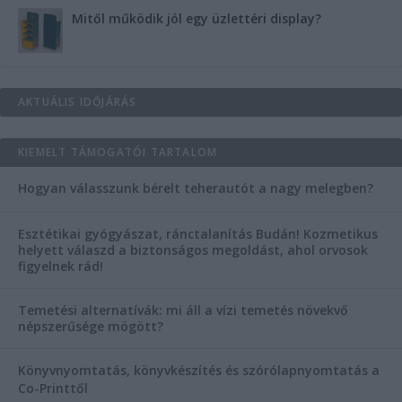
Mitől működik jól egy üzlettéri display?
AKTUÁLIS IDŐJÁRÁS
KIEMELT TÁMOGATÓI TARTALOM
Hogyan válasszunk bérelt teherautót a nagy melegben?
Esztétikai gyógyászat, ránctalanítás Budán! Kozmetikus
helyett válaszd a biztonságos megoldást, ahol orvosok
figyelnek rád!
Temetési alternatívák: mi áll a vízi temetés növekvő
népszerűsége mögött?
Könyvnyomtatás, könyvkészítés és szórólapnyomtatás a
Co-Printtől