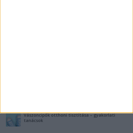
kritikus pont a kerítésen és a kerti ajtón, amit
azonnal ellenőrizz
FRISS SZPONZORÁLT CIKKEK
Szebb fogsor fogszabályozás nélkül?
Teraszszezon az agglomerációban: így
védekezzünk a nyári kánikula ellen
Az árnyékliliom szerepe a kertek árnyékos
szegleteiben
Vászoncipők otthoni tisztítása – gyakorlati
tanácsok