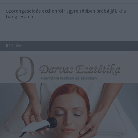
Szorongásoldás otthonról?
Egyre többen próbálják ki a
hangterápiát
REKLÁM