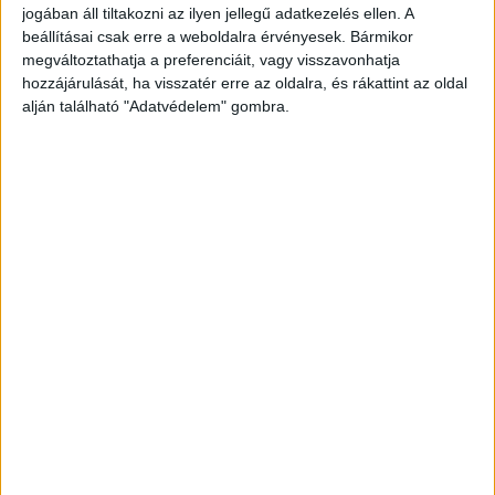
híreit ide kattintva éred el! A Facebookon már
jogában áll tiltakozni az ilyen jellegű adatkezelés ellen. A
beállításai csak erre a weboldalra érvényesek. Bármikor
700 ezernél is többen követik a portáljainkat,
megváltoztathatja a preferenciáit, vagy visszavonhatja
köszönjük, hogy most te is minket olvasol!
hozzájárulását, ha visszatér erre az oldalra, és rákattint az oldal
alján található "Adatvédelem" gombra.