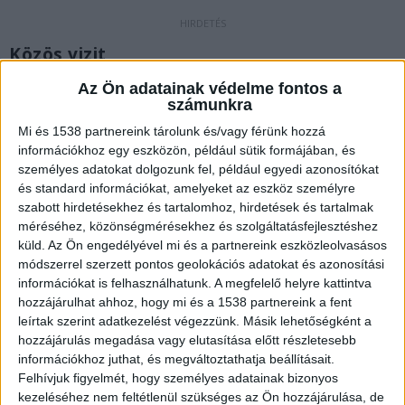
Közös vizit
Hadházy Ákos hétfőn a fővárosban járt, és mivel
Az Ön adatainak védelme fontos a
számunkra
éppen arra volt dolga, úgy döntött, elviszi kisfiát
Mi és 1538 partnereink tárolunk és/vagy férünk hozzá
is az MTVA Kunigunda útján található
információkhoz egy eszközön, például sütik formájában, és
központjához. A politikus úgy érezte, eljött az
személyes adatokat dolgozunk fel, például egyedi azonosítókat
és standard információkat, amelyeket az eszköz személyre
ideje annak, hogy immár felszabadultan és
szabott hirdetésekhez és tartalomhoz, hirdetések és tartalmak
nevetve vegyenek búcsút attól a helyszíntől,
méréséhez, közönségmérésekhez és szolgáltatásfejlesztéshez
küld.
Az Ön engedélyével mi és a partnereink eszközleolvasásos
amely az elmúlt években a Fidesz-propaganda
módszerrel szerzett pontos geolokációs adatokat és azonosítási
egyik legfőbb bástyája volt. Fontosnak tartotta,
információkat is felhasználhatunk. A megfelelő helyre kattintva
hogy fia is lássa a helyszínt, ahol apját korábban
hozzájárulhat ahhoz, hogy mi és a 1538 partnereink a fent
leírtak szerint adatkezelést végezzünk. Másik lehetőségként a
számos támadás érte, de most már a lezárás és a
hozzájárulás megadása vagy elutasítása előtt részletesebb
továbblépés szándékával érkeztek meg a székház
információkhoz juthat, és megváltoztathatja beállításait.
Felhívjuk figyelmét, hogy személyes adatainak bizonyos
elé.
A BudapestKörnyéke.hu hírportál legfrissebb
kezeléséhez nem feltétlenül szükséges az Ön hozzájárulása, de