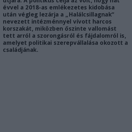
útjára. A politikus célja az volt, hogy hat
évvel a 2018-as emlékezetes kidobása
után végleg lezárja a „Halálcsillagnak”
nevezett intézménnyel vívott harcos
korszakát, miközben őszinte vallomást
tett arról a szorongásról és fájdalomról is,
amelyet politikai szerepvállalása okozott a
családjának.