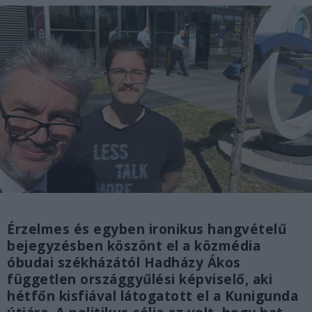
Érzelmes és egyben ironikus hangvételű
bejegyzésben köszönt el a közmédia
óbudai székházától Hadházy Ákos
független országgyűlési képviselő, aki
hétfőn kisfiával látogatott el a Kunigunda