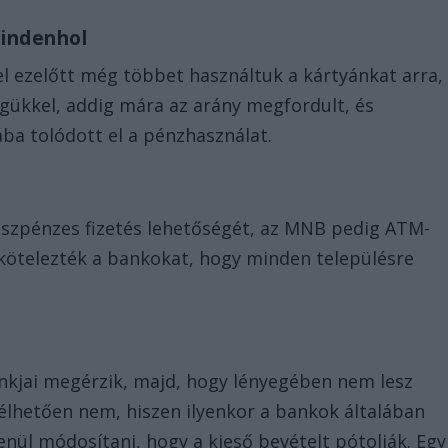
mindenhol
el ezelőtt még többet használtuk a kártyánkat arra,
gükkel, addig mára az arány megfordult, és
ába tolódott el a pénzhasználat.
szpénzes fizetés lehetőségét, az MNB pedig ATM-
is kötelezték a bankokat, hogy minden településre
nkjai megérzik, majd, hogy lényegében nem lesz
élhetően nem, hiszen ilyenkor a bankok általában
enül módosítani, hogy a kieső bevételt pótolják. Egy