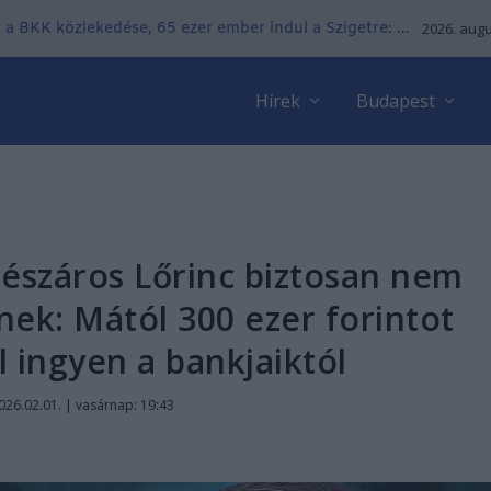
 a BKK közlekedése, 65 ezer ember indul a Szigetre: ...
2026. augu
Hírek
Budapest
észáros Lőrinc biztosan nem
rnek: Mától 300 ezer forintot
 ingyen a bankjaiktól
026.02.01. | vasárnap: 19:43