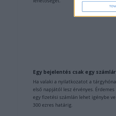
lehetőséget.
TOV
Egy bejelentés csak egy számlá
Ha valaki a nyilatkozatot a tárgyhó
első napjától lesz érvényes. Érdemes
egy fizetési számlán lehet igénybe v
300 ezres határig.