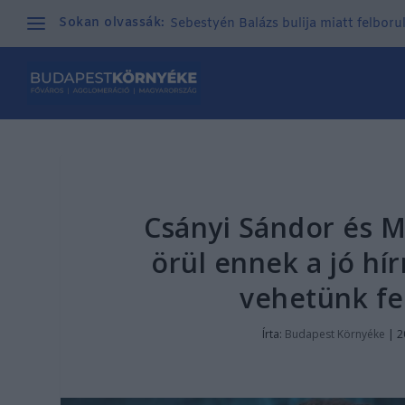
Sokan olvassák:
Sebestyén Balázs bulija miatt felborul
Csányi Sándor és M
örül ennek a jó hí
vehetünk fel
Írta:
Budapest Környéke
|
2