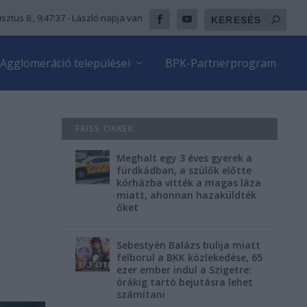
sztus 8., 9:47:38
- László napja van
Agglomeráció települései
BPK-Partnerprogram
FRISS CIKKEK
Meghalt egy 3 éves gyerek a
fürdkádban, a szülők előtte
kórházba vitték a magas láza
miatt, ahonnan hazaküldték
őket
Sebestyén Balázs bulija miatt
felborul a BKK közlekedése, 65
ezer ember indul a Szigetre:
órákig tartó bejutásra lehet
számítani