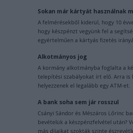
Sokan már kártyát használnak 
A felmérésekből kiderül, hogy 10 évv
hogy készpénzt vegyünk fel a segítsé
egyértelműen a kártyás fizetés irány
Alkotmányos jog
A kormány alkotmányba foglalta a ké
telepítési szabályokat írt elő. Arra 
helyezzenek el legalább egy ATM-et.
A bank soha sem jár rosszul
Csányi Sándor és Mészáros Lőrinc ba
bevételük a készpénzfelvétel után? V
más díjaikat szokták szinte észrevétl