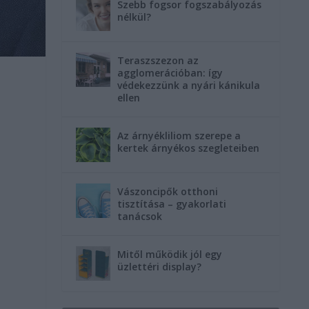
Szebb fogsor fogszabályozás
nélkül?
Teraszszezon az
agglomerációban: így
védekezzünk a nyári kánikula
ellen
Az árnyékliliom szerepe a
kertek árnyékos szegleteiben
Vászoncipők otthoni
tisztítása – gyakorlati
tanácsok
Mitől működik jól egy
üzlettéri display?