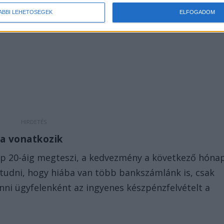
ÁBBI LEHETŐSÉGEK
ELFOGADOM
ra vonatkozik
nap 20-áig megteszi, a kedvezmény a következő hóna
 tudni, hogy hiába van több bankszámlánk is, csak
enni ügyfelenként az ingyenes készpénzfelvételt a