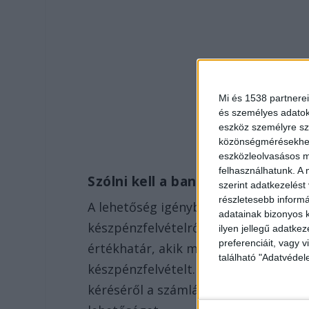
Mi és 1538 partnerei
és személyes adatoka
eszköz személyre sz
közönségmérésekhez 
eszközleolvasásos mó
felhasználhatunk. A 
Szólni kell a banknak
szerint adatkezelést
részletesebb informác
A lehetőség igénybevételéhez nyilatk
adatainak bizonyos k
készpénzfelvételről. Azoknak az ügy
ilyen jellegű adatke
preferenciáit, vagy v
értékhatár, akik már eddig is kérték 
található "Adatvéde
készpénzfelvételt. Viszont aki eddig
kéréséről a számlájánál, annak most 