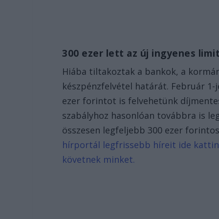
300 ezer lett az új ingyenes limi
Hiába tiltakoztak a bankok, a kormán
készpénzfelvétel határát. Február 1-
ezer forintot is felvehetünk díjment
szabályhoz hasonlóan továbbra is legf
összesen legfeljebb 300 ezer forint
hírportál legfrissebb híreit ide katt
követnek minket.