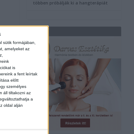
többen próbálják ki a hangterápiát
REKLÁM
a
l sütik formájában,
at, amelyeket az
z,
reink
iókat is
reink a fent leírtak
tása előtt
hogy személyes
áll tiltakozni az
egváltoztathatja a
z oldal alján