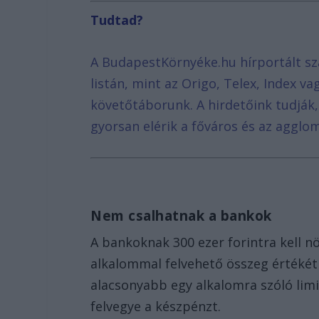
Tudtad?
A BudapestKörnyéke.hu hírportált sz
listán, mint az Origo, Telex, Index v
követőtáborunk. A hirdetőink tudják
gyorsan elérik a főváros és az agglom
Nem csalhatnak a bankok
A bankoknak 300 ezer forintra kell n
alkalommal felvehető összeg értékét 
alacsonyabb egy alkalomra szóló limit
felvegye a készpénzt.