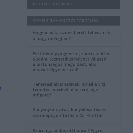
AKTUÁLIS IDŐJÁRÁS
KIEMELT TÁMOGATÓI TARTALOM
Hogyan válasszunk bérelt teherautót
a nagy melegben?
Esztétikai gyógyászat, ránctalanítás
Budán! Kozmetikus helyett válaszd
a biztonságos megoldást, ahol
orvosok figyelnek rád!
Temetési alternatívák: mi áll a vízi
n
temetés növekvő népszerűsége
mögött?
Könyvnyomtatás, könyvkészítés és
szórólapnyomtatás a Co-Printtől
Szorongásoldás otthonról?
Egyre