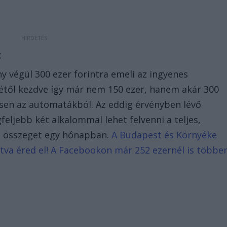
t
y végül 300 ezer forintra emeli az ingyenes
jétől kezdve így már nem 150 ezer, hanem akár 300
esen az automatákból. Az eddig érvényben lévő
eljebb két alkalommal lehet felvenni a teljes,
os összeget egy hónapban.
A Budapest és Környéke
intva éred el! A Facebookon már 252 ezernél is többe