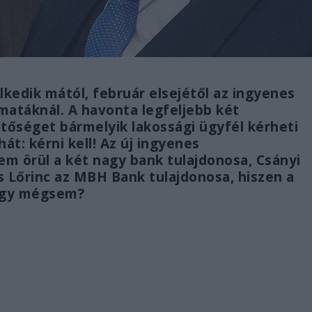
lkedik mától, február elsejétől az ingyenes
matáknál. A havonta legfeljebb két
tőséget bármelyik lakossági ügyfél kérheti
t: kérni kell! Az új ingyenes
m örül a két nagy bank tulajdonosa, Csányi
 Lőrinc az MBH Bank tulajdonosa, hiszen a
agy mégsem?