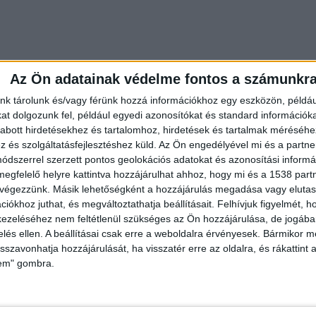
Az Ön adatainak védelme fontos a számunkr
nk tárolunk és/vagy férünk hozzá információkhoz egy eszközön, példáu
t dolgozunk fel, például egyedi azonosítókat és standard információk
abott hirdetésekhez és tartalomhoz, hirdetések és tartalmak méréséhe
és szolgáltatásfejlesztéshez küld.
Az Ön engedélyével mi és a partne
dszerrel szerzett pontos geolokációs adatokat és azonosítási informác
megfelelő helyre kattintva hozzájárulhat ahhoz, hogy mi és a 1538 partne
 végezzünk. Másik lehetőségként a hozzájárulás megadása vagy elutasí
iókhoz juthat, és megváltoztathatja beállításait.
Felhívjuk figyelmét, 
ozni kell a számlavezető banknál az ingyenes
ezeléséhez nem feltétlenül szükséges az Ön hozzájárulása, de jogában 
feleknek automatikusan duplájára emelkedik az
zelés ellen. A beállításai csak erre a weboldalra érvényesek. Bármikor m
isszavonhatja hozzájárulását, ha visszatér erre az oldalra, és rákattint a
a 150 ezer forintig érvényes ingyenes
lem" gombra.
 nem rendelkezett az ingyenes készpénzfelvétel
nyilatkoznia kell, hogy igénybe vehesse az ingyenes