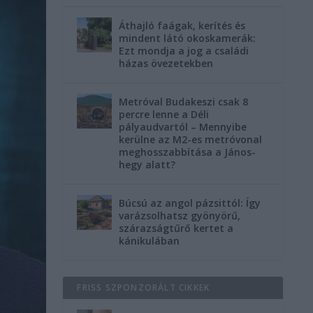
Áthajló faágak, kerítés és
mindent látó okoskamerák:
Ezt mondja a jog a családi
házas övezetekben
Metróval Budakeszi csak 8
percre lenne a Déli
pályaudvartól – Mennyibe
kerülne az M2-es metróvonal
meghosszabbítása a János-
hegy alatt?
Búcsú az angol pázsittól: Így
varázsolhatsz gyönyörű,
szárazságtűrő kertet a
kánikulában
FRISS SZPONZORÁLT CIKKEK