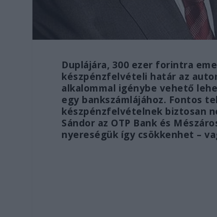
Duplájára, 300 ezer forintra eme
készpénzfelvételi határ az auto
alkalommal igénybe vehető lehe
egy bankszámlájához. Fontos tehá
készpénzfelvételnek biztosan ne
Sándor az OTP Bank és Mészáros
nyereségük így csökkenhet – v