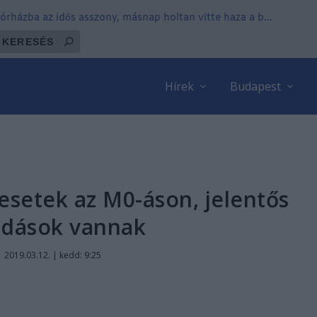
órházba az idős asszony, másnap holtan vitte haza a b...
Hírek
Budapest
esetek az M0-áson, jelentős
ódások vannak
|
2019.03.12. | kedd: 9:25