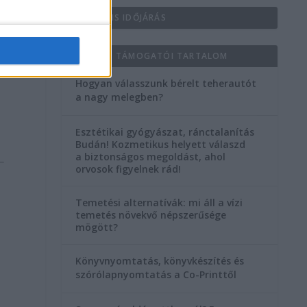
AKTUÁLIS IDŐJÁRÁS
KIEMELT TÁMOGATÓI TARTALOM
Hogyan válasszunk bérelt teherautót
a nagy melegben?
Esztétikai gyógyászat, ránctalanítás
Budán! Kozmetikus helyett válaszd
a biztonságos megoldást, ahol
orvosok figyelnek rád!
Temetési alternatívák: mi áll a vízi
temetés növekvő népszerűsége
mögött?
Könyvnyomtatás, könyvkészítés és
szórólapnyomtatás a Co-Printtől