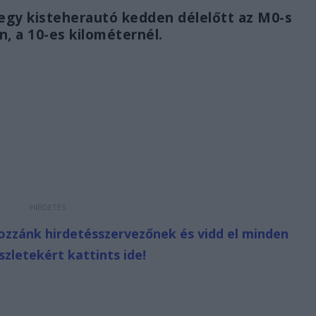
egy kisteherautó kedden délelőtt az M0-s
n, a 10-es kilométernél.
hozzánk hirdetésszervezőnek és vidd el minden
zletekért kattints ide!