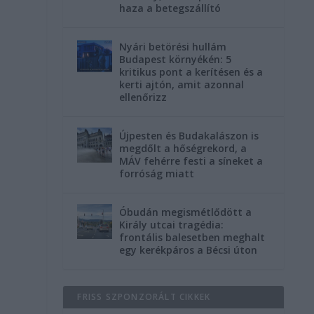
haza a betegszállító
Nyári betörési hullám
Budapest környékén: 5
kritikus pont a kerítésen és a
kerti ajtón, amit azonnal
ellenőrizz
Újpesten és Budakalászon is
megdőlt a hőségrekord, a
MÁV fehérre festi a síneket a
forróság miatt
Óbudán megismétlődött a
Király utcai tragédia:
frontális balesetben meghalt
egy kerékpáros a Bécsi úton
FRISS SZPONZORÁLT CIKKEK