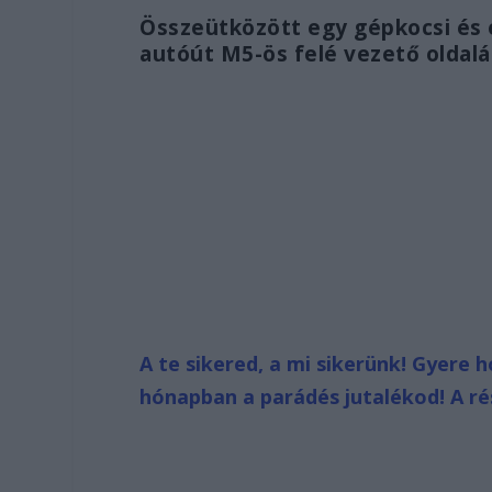
Összeütközött egy gépkocsi és 
autóút M5-ös felé vezető oldalá
A te sikered, a mi sikerünk! Gyere 
hónapban a parádés jutalékod! A rés