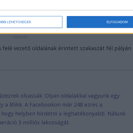
ÁBBI LEHETŐSÉGEK
ELFOGADOM
 felé vezető oldalának érintett szakaszát fél pályán
ázezrek olvassák. Olyan oldalakkal vagyunk egy
agy a Blikk. A Facebookon már 248 ezres a
, hogy helyben hirdetni a leghatékonyabb. Nálunk
eráció 3 milliós lakosságát.