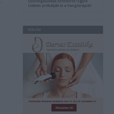
Szorongásoldás otthonról?
Egyre
többen próbálják ki a hangterápiát
REKLÁM