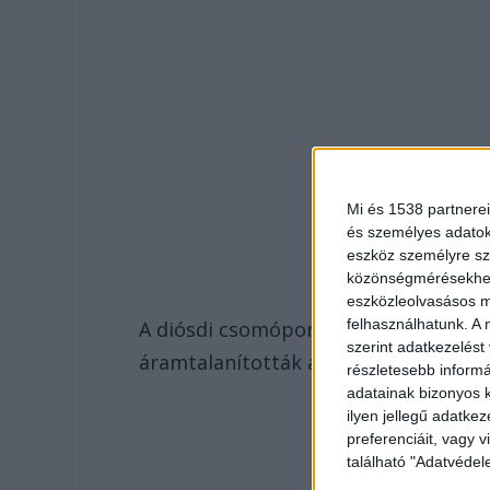
Mi és 1538 partnerei
és személyes adatoka
eszköz személyre sz
közönségmérésekhez 
eszközleolvasásos mó
felhasználhatunk. A 
A diósdi csomópontnál történt balese
szerint adatkezelést
áramtalanították a járműveket, és 
részletesebb informác
adatainak bizonyos k
ilyen jellegű adatke
preferenciáit, vagy v
található "Adatvéde