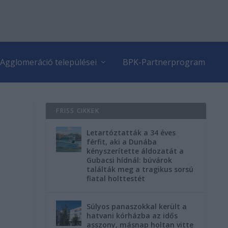
Agglomeráció települései
BPK-Partnerprogram
FRISS CIKKEK
Letartóztatták a 34 éves
férfit, aki a Dunába
kényszerítette áldozatát a
Gubacsi hídnál: búvárok
találták meg a tragikus sorsú
fiatal holttestét
Súlyos panaszokkal került a
hatvani kórházba az idős
asszony, másnap holtan vitte