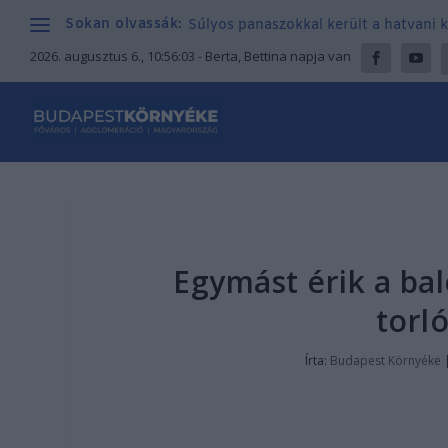
Sokan olvassák:
Súlyos panaszokkal került a hatvani k
2026. augusztus 6., 10:56:04
- Berta, Bettina napja van
Egymást érik a bal
torl
Írta:
Budapest Környéke