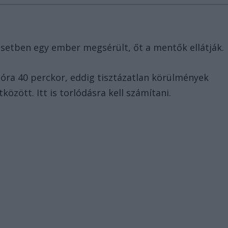
esetben egy ember megsérült, őt a mentők ellátják.
8 óra 40 perckor, eddig tisztázatlan körülmények
zött. Itt is torlódásra kell számítani.