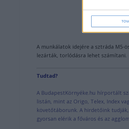
TOV
A munkálatok idejére a sztráda M5-ös
lezárták, torlódásra lehet számítani.
Tudtad?
A BudapestKörnyéke.hu hírportált sz
listán, mint az Origo, Telex, Index v
követőtáborunk. A hirdetőink tudják
gyorsan elérik a főváros és az agglom