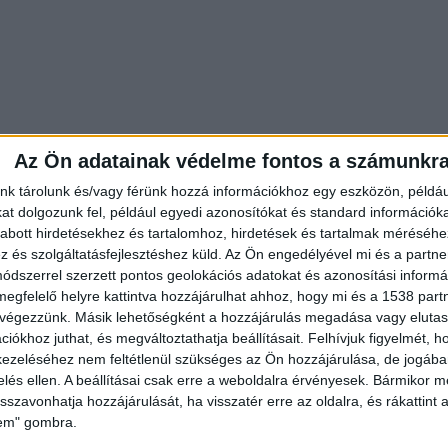
Az Ön adatainak védelme fontos a számunkr
nk tárolunk és/vagy férünk hozzá információkhoz egy eszközön, példáu
t dolgozunk fel, például egyedi azonosítókat és standard információk
abott hirdetésekhez és tartalomhoz, hirdetések és tartalmak méréséhe
és szolgáltatásfejlesztéshez küld.
Az Ön engedélyével mi és a partne
dszerrel szerzett pontos geolokációs adatokat és azonosítási informác
megfelelő helyre kattintva hozzájárulhat ahhoz, hogy mi és a 1538 partne
thez a főváros hivatásos tűzoltói érkeztek ki, akik
 végezzünk. Másik lehetőségként a hozzájárulás megadása vagy elutasí
megkezdték a műszaki mentést.
iókhoz juthat, és megváltoztathatja beállításait.
Felhívjuk figyelmét, 
ezeléséhez nem feltétlenül szükséges az Ön hozzájárulása, de jogában 
zelés ellen. A beállításai csak erre a weboldalra érvényesek. Bármikor m
isszavonhatja hozzájárulását, ha visszatér erre az oldalra, és rákattint a
lem" gombra.