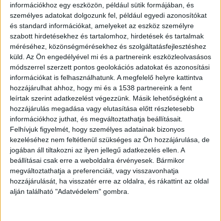
rendszerek tervezésekor figyelembe kell vennünk
információkhoz egy eszközön, például sütik formájában, és
személyes adatokat dolgozunk fel, például egyedi azonosítókat
a megnövekedett víznyomást és a folyamatos
és standard információkat, amelyeket az eszköz személyre
üzemre optimalizált vezetékhálózatot. A
szabott hirdetésekhez és tartalomhoz, hirdetések és tartalmak
méréséhez, közönségmérésekhez és szolgáltatásfejlesztéshez
konyhában használt berendezések gyakran
küld.
Az Ön engedélyével mi és a partnereink eszközleolvasásos
egyidejűleg üzemelnek, ami hatalmas terhelést
módszerrel szerzett pontos geolokációs adatokat és azonosítási
ró a vízellátó és szennyvízelvezetési
információkat is felhasználhatunk. A megfelelő helyre kattintva
hozzájárulhat ahhoz, hogy mi és a 1538 partnereink a fent
rendszerekre. Tapasztalataink szerint egy 60-80
leírtak szerint adatkezelést végezzünk. Másik lehetőségként a
fős étterem konyhájában akár 8-10 vízfogyasztó
hozzájárulás megadása vagy elutasítása előtt részletesebb
információkhoz juthat, és megváltoztathatja beállításait.
pont is egyidejűleg működhet csúcsidőszakban,
Felhívjuk figyelmét, hogy személyes adatainak bizonyos
ami lakóépületeknél elképzelhetetlen terhelést
kezeléséhez nem feltétlenül szükséges az Ön hozzájárulása, de
jogában áll tiltakozni az ilyen jellegű adatkezelés ellen. A
jelent. A vízszerelési munkálatok során ezért
beállításai csak erre a weboldalra érvényesek. Bármikor
vastagabb csőátmérőket, nagyobb kapacitású
megváltoztathatja a preferenciáit, vagy visszavonhatja
szerelvényeket és nyomáskiegyenlítő
hozzájárulását, ha visszatér erre az oldalra, és rákattint az oldal
alján található "Adatvédelem" gombra.
rendszereket alkalmazunk.