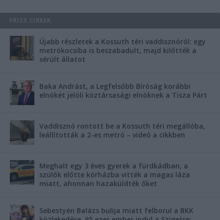
FRISS CIKKEK
Újabb részletek a Kossuth téri vaddisznóról: egy
metrókocsiba is beszabadult, majd kilőtték a
sérült állatot
Baka Andrást, a Legfelsőbb Bíróság korábbi
elnökét jelöli köztársasági elnöknek a Tisza Párt
Vaddisznó rontott be a Kossuth téri megállóba,
leállították a 2-es metró – videó a cikkben
Meghalt egy 3 éves gyerek a fürdkádban, a
szülők előtte kórházba vitték a magas láza
miatt, ahonnan hazaküldték őket
Sebestyén Balázs bulija miatt felborul a BKK
közlekedése, 65 ezer ember indul a Szigetre: