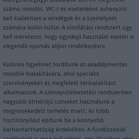
számú mosdót, WC-t és esetenként zuhanyzót
kell kialakítani a vendégek és a személyzet
számára külön-külön. A vízellátási rendszert úgy
kell méretezni, hogy egyidejű használat esetén is
elegendő nyomás álljon rendelkezésre.
Különös figyelmet fordítunk az akadálymentes
mosdók kialakítására, ahol speciális
szerelvényeket és megfelelő térkialakítást
alkalmazunk. A szennyvízelvezetési rendszerben
nagyobb átmérőjű csöveket használunk a
megnövekedett terhelés miatt, és több
tisztítónyílást építünk be a könnyebb
karbantarthatóság érdekében. A fürdőszobák
szellőzését is meg kell oldani, ami általában gépi