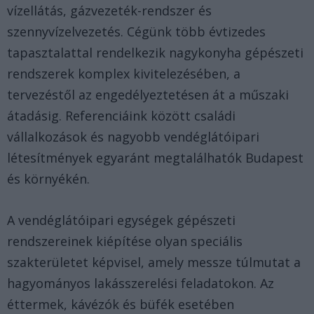
vízellátás, gázvezeték-rendszer és
szennyvízelvezetés. Cégünk több évtizedes
tapasztalattal rendelkezik nagykonyha gépészeti
rendszerek komplex kivitelezésében, a
tervezéstől az engedélyeztetésen át a műszaki
átadásig. Referenciáink között családi
vállalkozások és nagyobb vendéglátóipari
létesítmények egyaránt megtalálhatók Budapest
és környékén.
A vendéglátóipari egységek gépészeti
rendszereinek kiépítése olyan speciális
szakterületet képvisel, amely messze túlmutat a
hagyományos lakásszerelési feladatokon. Az
éttermek, kávézók és büfék esetében