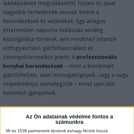
lakóépületek megoldásaitól, hiszen itt jóval
nagyobb terhelésnek vannak kitéve a
berendezések és vezetékek. Egy átlagos
étteremben naponta többszáz vendég
kiszolgálása történik, ami rendkívül intenzív
vízfogyasztást, gázfelhasználást és
szennyvíztermelést jelent. A
professzionális
konyhai berendezések
– mint a kombinált
gáztűzhelyek, ipari mosogatógépek, vagy a nagy
teljesítményű vízmelegítők – mind speciális
bekötést igényelnek.
Magasabb nyomású rendszerek és
fokozott biztonság
Az Ön adatainak védelme fontos a
számunkra
Az
éttermi környezetben
alkalmazott gépészeti
Mi és 1538 partnereink tárolunk és/vagy férünk hozzá