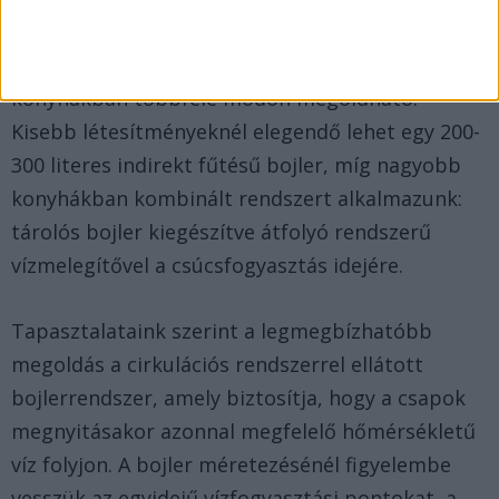
A folyamatos és megfelelő hőmérsékletű
melegvíz-ellátás biztosítása vendéglátóipari
konyhákban többféle módon megoldható.
Kisebb létesítményeknél elegendő lehet egy 200-
300 literes indirekt fűtésű bojler, míg nagyobb
konyhákban kombinált rendszert alkalmazunk:
tárolós bojler kiegészítve átfolyó rendszerű
vízmelegítővel a csúcsfogyasztás idejére.
Tapasztalataink szerint a legmegbízhatóbb
megoldás a cirkulációs rendszerrel ellátott
bojlerrendszer, amely biztosítja, hogy a csapok
megnyitásakor azonnal megfelelő hőmérsékletű
víz folyjon. A bojler méretezésénél figyelembe
vesszük az egyidejű vízfogyasztási pontokat, a