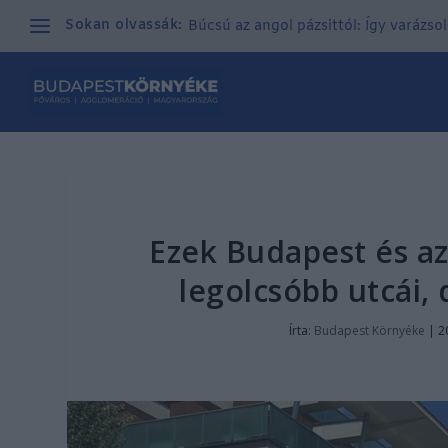
Sokan olvassák:
Búcsú az angol pázsittól: Így varázso
Ezek Budapest és a
legolcsóbb utcái,
Írta:
Budapest Környéke
|
2