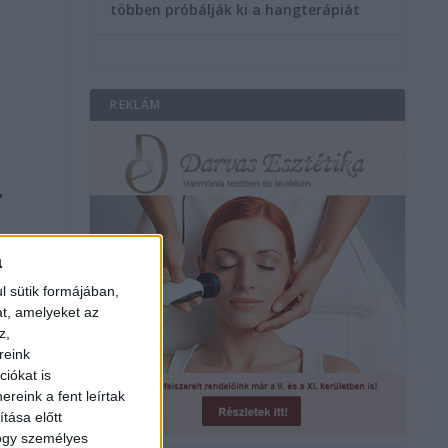
többen próbálják ki a hangterápiát
REKLÁM
,
a
l sütik formájában,
at, amelyeket az
z,
reink
iókat is
reink a fent leírtak
tása előtt
hogy személyes