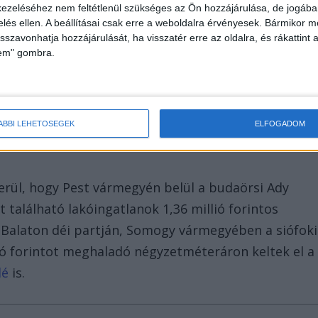
ezeléséhez nem feltétlenül szükséges az Ön hozzájárulása, de jogában 
zelés ellen. A beállításai csak erre a weboldalra érvényesek. Bármikor m
isszavonhatja hozzájárulását, ha visszatér erre az oldalra, és rákattint a
lem" gombra.
ÁBBI LEHETŐSÉGEK
ELFOGADOM
derül, hogy Pest vármegyén belül a budaörsi Ady
tt található lakóingatlanok 1,36 millió forintos
A Balaton déi partján, Somogy vármegyében a siófoki
illió forintot meghaladó négyzetméteráron keltek el a
lé
is.