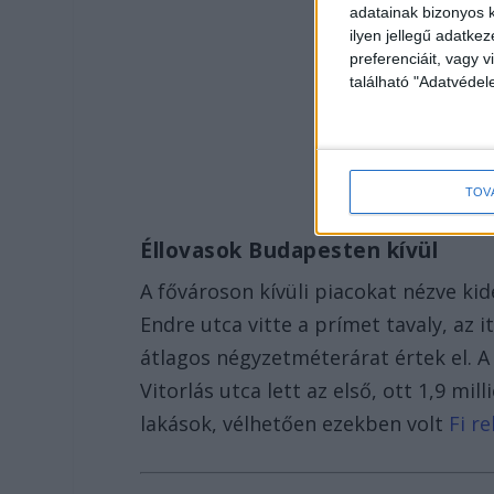
adatainak bizonyos k
ilyen jellegű adatke
preferenciáit, vagy v
található "Adatvéde
TOV
Éllovasok Budapesten kívül
A fővároson kívüli piacokat nézve ki
Endre utca vitte a prímet tavaly, az i
átlagos négyzetméterárat értek el. 
Vitorlás utca lett az első, ott 1,9 m
lakások, vélhetően ezekben volt
Fi re