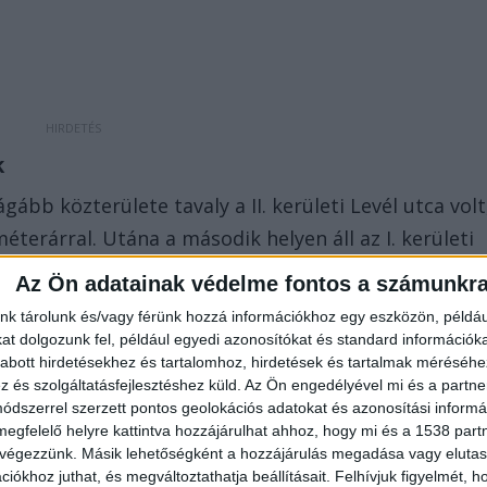
k
gább közterülete tavaly a II. kerületi Levél utca volt
terárral. Utána a második helyen áll az I. kerületi
a harmadik pedig a szintén II. kerületi Tulipán utca
Az Ön adatainak védelme fontos a számunkr
ista negyedik helyén áll a balatonfüredi Deák Ferenc
nk tárolunk és/vagy férünk hozzá információkhoz egy eszközön, példáu
n utána csak fővárosi közterületek állnak, konkrétan
t dolgozunk fel, például egyedi azonosítókat és standard információk
abott hirdetésekhez és tartalomhoz, hirdetések és tartalmak méréséhe
ca, valamint a II. kerületi Lepke és Borbolya utca,
és szolgáltatásfejlesztéshez küld.
Az Ön engedélyével mi és a partne
t és a VI. kerületi Dalszínház utca, ahol 2,05 és 2,22
dszerrel szerzett pontos geolokációs adatokat és azonosítási informác
írja az
Ingatlanhírek.com
portál.
megfelelő helyre kattintva hozzájárulhat ahhoz, hogy mi és a 1538 partne
 végezzünk. Másik lehetőségként a hozzájárulás megadása vagy elutasí
iókhoz juthat, és megváltoztathatja beállításait.
Felhívjuk figyelmét, 