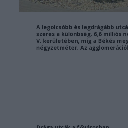
A legolcsóbb és legdrágább utc
szeres a különbség. 6,6 milliós
V. kerületében, míg a Békés me
négyzetméter. Az agglomerációb
Drága utcák a fővárosban