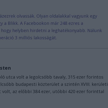
ázezrek olvassák. Olyan oldalakkal vagyunk egy
agy a Blikk. A Facebookon már 248 ezres a
, hogy helyben hirdetni a leghatékonyabb. Nálunk
eráció 3 milliós lakosságát.
esten
ló utca volt a legolcsóbb tavaly, 315 ezer forintos
csóbb budapesti közterület a szintén XVIII. kerületi
t volt, az előbbi 384 ezer, utóbbi 420 ezer forinttal