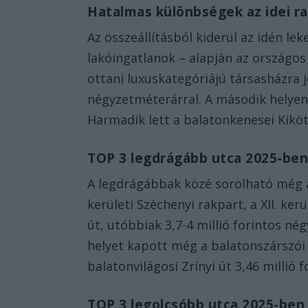
Hatalmas különbségek az idei ra
Az összeállításból kiderül az idén lek
lakóingatlanok – alapján az országos t
ottani luxuskategóriájú társasházra j
négyzetméterárral. A második helyen a
Harmadik lett a balatonkenesei Kiköt
TOP 3 legdrágább utca 2025-be
A legdrágábbak közé sorolható még a 
kerületi Széchenyi rakpart, a XII. kerül
út, utóbbiak 3,7-4 millió forintos n
helyet kapott még a balatonszárszói J
balatonvilágosi Zrínyi út 3,46 millió f
TOP 3 legolcsóbb utca 2025-ben