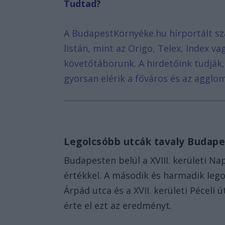
Tudtad?
A BudapestKörnyéke.hu hírportált sz
listán, mint az Origo, Telex, Index v
követőtáborunk. A hirdetőink tudják
gyorsan elérik a főváros és az agglom
Legolcsóbb utcák tavaly Budap
Budapesten belül a XVIII. kerületi Nap
értékkel. A második és harmadik legol
Árpád utca és a XVII. kerületi Péceli ú
érte el ezt az eredményt.