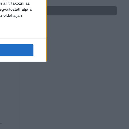
áll tiltakozni az
egváltoztathatja a
z oldal alján