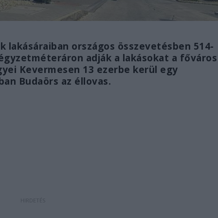
ák lakásáraiban országos összevetésben 514-
 négyzetméteráron adják a lakásokat a főváros
gyei Kevermesen 13 ezerbe kerül egy
an Budaörs az éllovas.