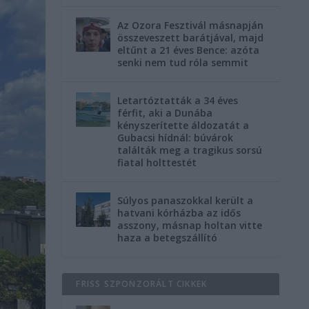
Az Ozora Fesztivál másnapján
összeveszett barátjával, majd
eltűnt a 21 éves Bence: azóta
senki nem tud róla semmit
Letartóztatták a 34 éves
férfit, aki a Dunába
kényszerítette áldozatát a
Gubacsi hídnál: búvárok
találták meg a tragikus sorsú
fiatal holttestét
Súlyos panaszokkal került a
hatvani kórházba az idős
asszony, másnap holtan vitte
haza a betegszállító
FRISS SZPONZORÁLT CIKKEK