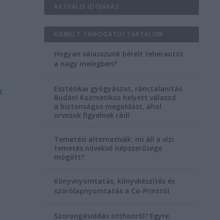
AKTUÁLIS IDŐJÁRÁS
KIEMELT TÁMOGATÓI TARTALOM
Hogyan válasszunk bérelt teherautót
a nagy melegben?
Esztétikai gyógyászat, ránctalanítás
k
Budán! Kozmetikus helyett válaszd
a biztonságos megoldást, ahol
orvosok figyelnek rád!
Temetési alternatívák: mi áll a vízi
temetés növekvő népszerűsége
mögött?
Könyvnyomtatás, könyvkészítés és
szórólapnyomtatás a Co-Printtől
Szorongásoldás otthonról?
Egyre