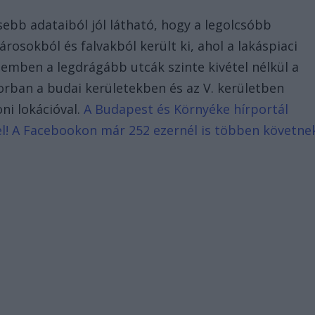
ssebb adataiból jól látható, hogy a legolcsóbb
rosokból és falvakból került ki, ahol a lakáspiaci
zemben a legdrágább utcák szinte kivétel nélkül a
orban a budai kerületekben és az V. kerületben
ni lokációval.
A Budapest és Környéke hírportál
d el! A Facebookon már 252 ezernél is többen követne