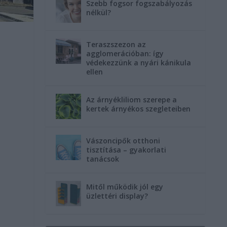
Szebb fogsor fogszabályozás
nélkül?
Teraszszezon az
agglomerációban: így
védekezzünk a nyári kánikula
ellen
Az árnyékliliom szerepe a
kertek árnyékos szegleteiben
Vászoncipők otthoni
tisztítása – gyakorlati
tanácsok
Mitől működik jól egy
üzlettéri display?