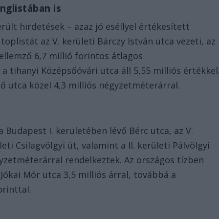
nglistában is
erült hirdetések – azaz jó eséllyel értékesített
oplistát az V. kerületi Bárczy István utca vezeti, az
ellemző 6,7 millió forintos átlagos
 tihanyi Középsőóvári utca áll 5,55 milliós értékkel
ő utca közel 4,3 milliós négyzetméterárral.
n
Budapest I. kerületében lévő Bérc utca, az V.
eti Csilagvölgyi út, valamint a II. kerületi Pálvölgyi
égyzetméterárral rendelkeztek. Az országos tízben
ókai Mór utca 3,5 milliós árral, továbbá a
orinttal.