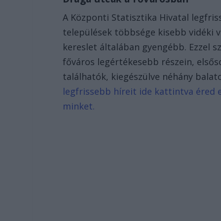
A Központi Statisztika Hivatal legfri
települések többsége kisebb vidéki vá
kereslet általában gyengébb. Ezzel s
főváros legértékesebb részein, elsős
találhatók, kiegészülve néhány balato
legfrissebb híreit ide kattintva ére
minket.