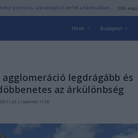
lhatsz gyönyörű, szárazságtűrő kertet a kánikulában...
2026. augus
Hírek
Budapest
z agglomeráció legdrágább és
 döbbenetes az árkülönbség
025.11.20. | csütörtök: 11:20