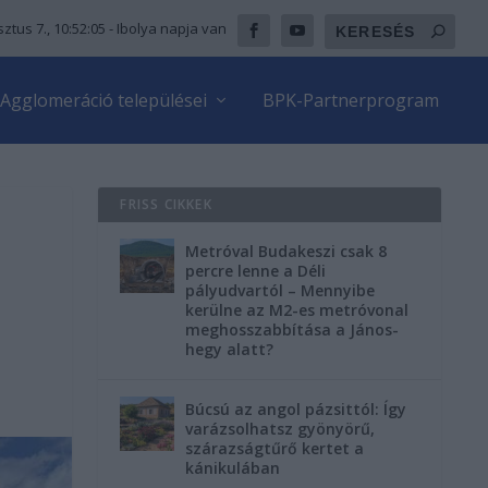
ztus 7., 10:52:06
- Ibolya napja van
Agglomeráció települései
BPK-Partnerprogram
FRISS CIKKEK
Metróval Budakeszi csak 8
percre lenne a Déli
pályudvartól – Mennyibe
kerülne az M2-es metróvonal
meghosszabbítása a János-
hegy alatt?
Búcsú az angol pázsittól: Így
varázsolhatsz gyönyörű,
szárazságtűrő kertet a
kánikulában