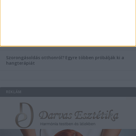
figyelnek rád!
Temetési alternatívák: mi áll a vízi temetés növekvő
népszerűsége mögött?
Könyvnyomtatás, könyvkészítés és szórólapnyomtatás a
Co-Printtől
Szorongásoldás otthonról?
Egyre többen próbálják ki a
hangterápiát
REKLÁM