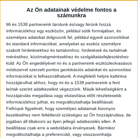
érződik. De mit jelent az érzelmi szépség, és
Az Ön adatainak védelme fontos a
hogyan hat mindez ránk?
számunkra
Mi és 1538 partnereink tárolunk és/vagy férünk hozzá
információkhoz egy eszközön, például sütik formájában, és
Érzelmi szépség: a belső és külső összhang
személyes adatokat dolgozunk fel, például egyedi azonosítókat
és standard információkat, amelyeket az eszköz személyre
Az érzelmi szépség mélyebb jelentéssel bír. Az
szabott hirdetésekhez és tartalomhoz, hirdetések és tartalmak
méréséhez, közönségmérésekhez és szolgáltatásfejlesztéshez
egészség, a belső harmónia és a megjelenés
küld.
Az Ön engedélyével mi és a partnereink eszközleolvasásos
közötti egyensúlyt foglalja magában. Lehet, hogy
módszerrel szerzett pontos geolokációs adatokat és azonosítási
információkat is felhasználhatunk. A megfelelő helyre kattintva
furcsán hangzik, de érzelmeid és mentális
hozzájárulhat ahhoz, hogy mi és a 1538 partnereink a fent
állapotod többet számítanak, mint elsőre
leírtak szerint adatkezelést végezzünk. Másik lehetőségként a
hinnéd. Egy mosoly vagy egy magabiztos fellépés
hozzájárulás megadása vagy elutasítása előtt részletesebb
információkhoz juthat, és megváltoztathatja beállításait.
többet mondhat rólad, mint a megjelenésed egy
Felhívjuk figyelmét, hogy személyes adatainak bizonyos
oldalpillantásra. Ez a fajta szépség belülről fakad,
kezeléséhez nem feltétlenül szükséges az Ön hozzájárulása, de
jogában áll tiltakozni az ilyen jellegű adatkezelés ellen. A
akik megtapasztalták, tudják, milyen mélyreható
beállításai csak erre a weboldalra érvényesek. Bármikor
hatású lehet. Igazán nem pusztán a külső
megváltoztathatja a preferenciáit, vagy visszavonhatja