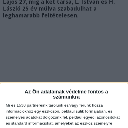
Lajos 27, míg a két társa, L. István és H.
László 25 év múlva szabadulhat a
leghamarabb feltételesen.
Az Ön adatainak védelme fontos a
számunkra
Mi és 1538 partnereink tárolunk és/vagy férünk hozzá
A TEK fogta el őket
információkhoz egy eszközön, például sütik formájában, és
személyes adatokat dolgozunk fel, például egyedi azonosítókat
Négy évvel ezelőtt, május 11-én hajnalban a
és standard információkat, amelyeket az eszköz személyre