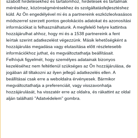
szabott hirdetésekhez és tartalomhoz, hirdetések és tartalmak
Terrorelhárítási Központ kommandósai a
méréséhez, közönségmérésekhez és szolgáltatásfejlesztéshez
budapesti repülőtéren és Gyömrőn csaptak le
küld.
Az Ön engedélyével mi és a partnereink eszközleolvasásos
módszerrel szerzett pontos geolokációs adatokat és azonosítási
három férfira, L. Istvánra, H. Lászlóra és Sz.
információkat is felhasználhatunk. A megfelelő helyre kattintva
Lajosra. Utóbbi az ismert zenész, Curtis bátyja.
hozzájárulhat ahhoz, hogy mi és a 1538 partnereink a fent
Az elfogott, majd letartóztatott férfiakat azzal
leírtak szerint adatkezelést végezzünk. Másik lehetőségként a
hozzájárulás megadása vagy elutasítása előtt részletesebb
vádolják, hogy szerepük volt a 2009-ben eltűnt
információkhoz juthat, és megváltoztathatja beállításait.
Katzenbach Imre megölésében. Az egykori MTK-s
Felhívjuk figyelmét, hogy személyes adatainak bizonyos
kezeléséhez nem feltétlenül szükséges az Ön hozzájárulása, de
focista strómanként résztvevője volt az Eclipse
jogában áll tiltakozni az ilyen jellegű adatkezelés ellen. A
Informatikai Zrt.-hez kapcsolódó milliárdos
beállításai csak erre a weboldalra érvényesek. Bármikor
megváltoztathatja a preferenciáit, vagy visszavonhatja
pénzmosásnak és áfacsalásnak. A gépjárművek
hozzájárulását, ha visszatér erre az oldalra, és rákattint az oldal
eredetvizsgálatának új számítógépes rendszerét
alján található "Adatvédelem" gombra.
kidolgozó cég annak idején rendkívül
szövevényes, a titkosszolgálatokat is érintő
kapcsolatokkal rendelkezett.
A Budapest és
Környéke hírportál legfrissebb híreit ide