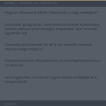
KIEMELT TÁMOGATÓI TARTALOM
Hogyan válasszunk bérelt teherautót a nagy melegben?
Esztétikai gyógyászat, ránctalanítás Budán! Kozmetikus
helyett válaszd a biztonságos megoldást, ahol orvosok
figyelnek rád!
Temetési alternatívák: mi áll a vízi temetés növekvő
népszerűsége mögött?
Könyvnyomtatás, könyvkészítés és szórólapnyomtatás a
Co-Printtől
Szorongásoldás otthonról?
Egyre többen próbálják ki a
hangterápiát
REKLÁM