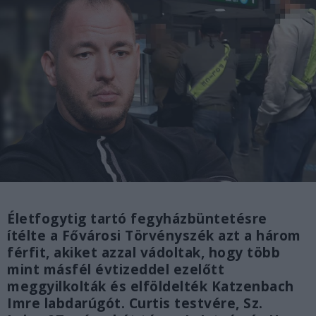
Életfogytig tartó fegyházbüntetésre
ítélte a Fővárosi Törvényszék azt a három
férfit, akiket azzal vádoltak, hogy több
mint másfél évtizeddel ezelőtt
meggyilkolták és elföldelték Katzenbach
Imre labdarúgót. Curtis testvére, Sz.