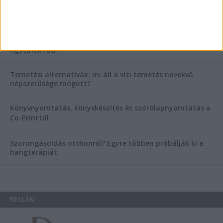
Hogyan válasszunk bérelt teherautót a nagy melegben?
Esztétikai gyógyászat, ránctalanítás Budán! Kozmetikus
helyett válaszd a biztonságos megoldást, ahol orvosok
figyelnek rád!
Temetési alternatívák: mi áll a vízi temetés növekvő
népszerűsége mögött?
Könyvnyomtatás, könyvkészítés és szórólapnyomtatás a
Co-Printtől
Szorongásoldás otthonról?
Egyre többen próbálják ki a
hangterápiát
REKLÁM