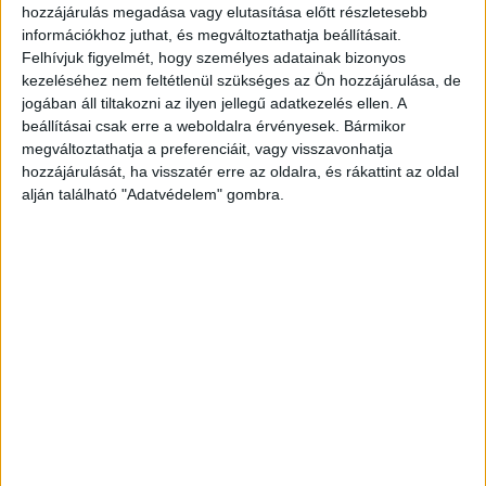
hozzájárulás megadása vagy elutasítása előtt részletesebb
Nemzeti Adó- és Vámhivatal célkeresztjébe. A
információkhoz juthat, és megváltoztathatja beállításait.
revizorok kiderítették, hogy a tartalomgyártók
Felhívjuk figyelmét, hogy személyes adatainak bizonyos
online tevékenységükből származó jövedelmeiket
kezeléséhez nem feltétlenül szükséges az Ön hozzájárulása, de
jogában áll tiltakozni az ilyen jellegű adatkezelés ellen. A
eltitkolták, adószám nélkül üzleteltek, és
beállításai csak erre a weboldalra érvényesek. Bármikor
egyetlen forint adót sem vallottak be a videóik
megváltoztathatja a preferenciáit, vagy visszavonhatja
hozzájárulását, ha visszatér erre az oldalra, és rákattint az oldal
után.
A BudapestKörnyéke.hu hírportál
alján található "Adatvédelem" gombra.
legfrissebb híreit ide kattintva éred el! A
Facebookon már 700 ezernél is többen követik a
portáljainkat, köszönjük, hogy most te is minket
olvasol!