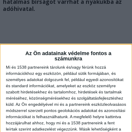
hatalmas bírságot varrhat a nyakukba az
adóhivatal.
Az Ön adatainak védelme fontos a
számunkra
Mi és 1538 partnereink tárolunk és/vagy férünk hozzá
információkhoz egy eszközön, például sütik formájában, és
személyes adatokat dolgozunk fel, például egyedi azonosítókat
és standard információkat, amelyeket az eszköz személyre
szabott hirdetésekhez és tartalomhoz, hirdetések és tartalmak
méréséhez, közönségmérésekhez és szolgáltatásfejlesztéshez
küld.
Az Ön engedélyével mi és a partnereink eszközleolvasásos
Családi körben landolt a netes vagyon
módszerrel szerzett pontos geolokációs adatokat és azonosítási
információkat is felhasználhatunk. A megfelelő helyre kattintva
Nemrégiben két, a közösségi médiában jelentős
hozzájárulhat ahhoz, hogy mi és a 1538 partnereink a fent
követőtáborral rendelkező influenszer került a
leírtak szerint adatkezelést végezzünk. Másik lehetőségként a