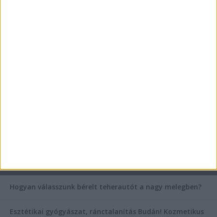
Az árnyékliliom szerepe a kertek árnyékos
szegleteiben
Vászoncipők otthoni tisztítása – gyakorlati
tanácsok
Mitől működik jól egy üzlettéri display?
AKTUÁLIS IDŐJÁRÁS
KIEMELT TÁMOGATÓI TARTALOM
Hogyan válasszunk bérelt teherautót a nagy melegben?
Esztétikai gyógyászat, ránctalanítás Budán! Kozmetikus