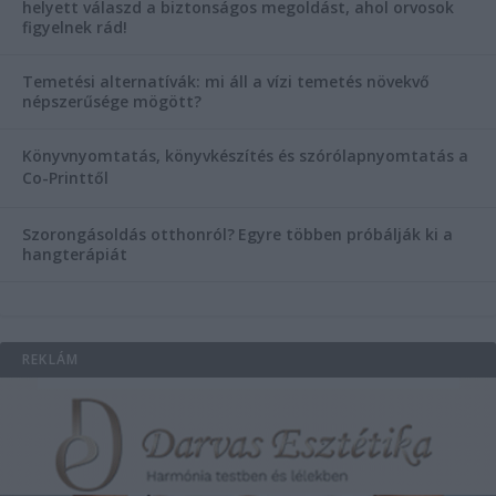
helyett válaszd a biztonságos megoldást, ahol orvosok
figyelnek rád!
Temetési alternatívák: mi áll a vízi temetés növekvő
népszerűsége mögött?
Könyvnyomtatás, könyvkészítés és szórólapnyomtatás a
Co-Printtől
Szorongásoldás otthonról?
Egyre többen próbálják ki a
hangterápiát
REKLÁM