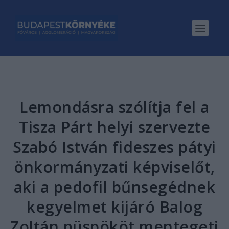
Lemondásra szólítja fel a
Tisza Párt helyi szervezte
Szabó István fideszes pátyi
önkormányzati képviselőt,
aki a pedofil bűnsegédnek
kegyelmet kijáró Balog
Zoltán püspököt mentegeti