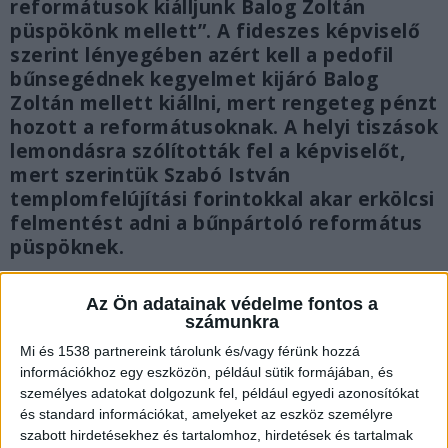
reformátusok kiálljunk Balog Zoltán
püspökönk mellett”. A fideszes képviselő
szerint lényegében azért kell a pedofil
bűnsegédnek kegyelmet kijáró Balog
Zoltán mellett kiállni, mert rengeteg pénzt
hozott a reformátusoknak. A helyi tiszások
lemondásra szólították fel a képviselőt,
mert szerintük Szabó István
templomfelújítási forintokkal akar erkölcsi
felmentést adni a bűnpártoló református
püspöknek.
Az Ön adatainak védelme fontos a
számunkra
Mi és 1538 partnereink tárolunk és/vagy férünk hozzá
információkhoz egy eszközön, például sütik formájában, és
személyes adatokat dolgozunk fel, például egyedi azonosítókat
és standard információkat, amelyeket az eszköz személyre
szabott hirdetésekhez és tartalomhoz, hirdetések és tartalmak