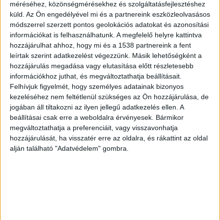
méréséhez, közönségmérésekhez és szolgáltatásfejlesztéshez
küld.
Az Ön engedélyével mi és a partnereink eszközleolvasásos
módszerrel szerzett pontos geolokációs adatokat és azonosítási
információkat is felhasználhatunk. A megfelelő helyre kattintva
hozzájárulhat ahhoz, hogy mi és a 1538 partnereink a fent
leírtak szerint adatkezelést végezzünk. Másik lehetőségként a
Itt az ideje kiállni
hozzájárulás megadása vagy elutasítása előtt részletesebb
információkhoz juthat, és megváltoztathatja beállításait.
Szabó István a Fidesz-KDNP színeiben
Felhívjuk figyelmét, hogy személyes adatainak bizonyos
kezeléséhez nem feltétlenül szükséges az Ön hozzájárulása, de
megválasztott pátyi önkormányzati képviselő a
jogában áll tiltakozni az ilyen jellegű adatkezelés ellen. A
közösségi oldalán megjelent írása sokaknál
beállításai csak erre a weboldalra érvényesek. Bármikor
megváltoztathatja a preferenciáit, vagy visszavonhatja
kiverte a biztosítékot. Így fogalmaz: “Itt az ideje,
hozzájárulását, ha visszatér erre az oldalra, és rákattint az oldal
hogy mi reformátusok kiálljunk Balog Zoltán
alján található "Adatvédelem" gombra.
püspökönk mellett. Nem tarthatjuk bűnnek azt,
ha Ő egy bűnös embernek kegyelmet kért.” – írja
a képviselő.
A BudapestKörnyéke.hu hírportál legfrissebb
híreit ide kattintva éred el! A Facebookon már