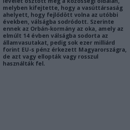
levelet osztott meg a közösségi oldalán,
melyben kifejtette, hogy a vasúttársaság
ahelyett, hogy fejlődött volna az utóbbi
években, válságba sodródott. Szerinte
ennek az Orbán-kormány az oka, amely az
elmúlt 14 évben válságba sodorta az
államvasutakat, pedig sok ezer milliárd
forint EU-s pénz érkezett Magyarországra,
de azt vagy ellopták vagy rosszul
használták fel.