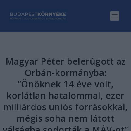
Magyar Péter belerúgott az
Orbán-kormányba:
“Önöknek 14 éve volt,
korlátlan hatalommal, ezer
milliárdos uniós forrásokkal,
mégis soha nem látott
válságba sodorták a MÁV-ot”