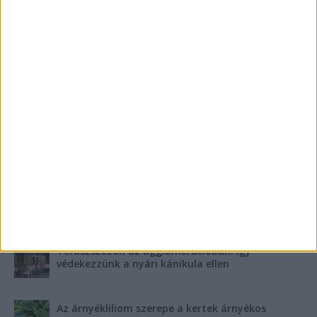
Az Ozora Fesztivál másnapján összeveszett
barátjával, majd eltűnt a 21 éves Bence: azóta
senki nem tud róla semmit
Letartóztatták a 34 éves férfit, aki a Dunába
kényszerítette áldozatát a Gubacsi hídnál:
búvárok találták meg a tragikus sorsú fiatal
holttestét
FRISS SZPONZORÁLT CIKKEK
Szebb fogsor fogszabályozás nélkül?
Teraszszezon az agglomerációban: így
védekezzünk a nyári kánikula ellen
Az árnyékliliom szerepe a kertek árnyékos