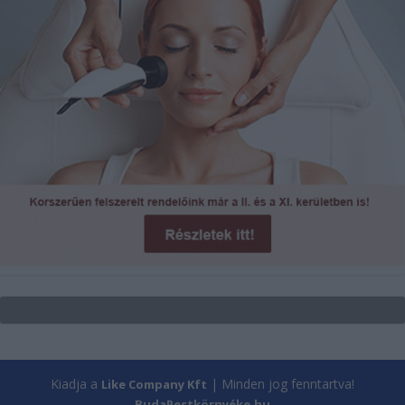
Kiadja a
| Minden jog fenntartva!
Like Company Kft
BudaPestkörnyéke.hu