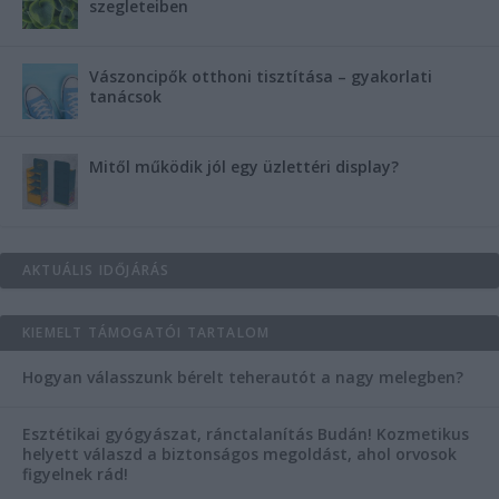
szegleteiben
Vászoncipők otthoni tisztítása – gyakorlati
tanácsok
Mitől működik jól egy üzlettéri display?
AKTUÁLIS IDŐJÁRÁS
KIEMELT TÁMOGATÓI TARTALOM
Hogyan válasszunk bérelt teherautót a nagy melegben?
Esztétikai gyógyászat, ránctalanítás Budán! Kozmetikus
helyett válaszd a biztonságos megoldást, ahol orvosok
figyelnek rád!