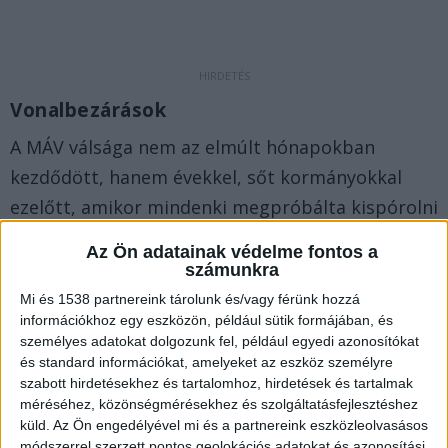
Vonalbezárások
A MÁV válsága nem az elmúlt hónapokban
kezdődött, hanem évekkel, sőt kormányokkal
ezelőtt, amikor mindenki megpróbálta kispórolni
a pénzt a vasúttársaságból, mondván közutakat
Az Ön adatainak védelme fontos a
kell inkább fejleszteni. Ennek részeként minden
számunkra
kormány behazudta a MÁV fejlesztését, de
Mi és 1538 partnereink tárolunk és/vagy férünk hozzá
információkhoz egy eszközön, például sütik formájában, és
valójában főleg vonalbezárások történtek. Ezt
személyes adatokat dolgozunk fel, például egyedi azonosítókat
vetik a magát vidékbarát kormánynak mondó
és standard információkat, amelyeket az eszköz személyre
Orbán-kormány szemére is.
A Budapest és
szabott hirdetésekhez és tartalomhoz, hirdetések és tartalmak
méréséhez, közönségmérésekhez és szolgáltatásfejlesztéshez
Környéke hírportál legfrissebb híreit ide
küld.
Az Ön engedélyével mi és a partnereink eszközleolvasásos
kattintva éred el! A Facebookon már 252 ezernél
módszerrel szerzett pontos geolokációs adatokat és azonosítási