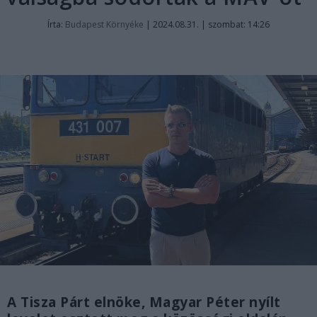
Írta:
Budapest Környéke
|
2024.08.31. | szombat: 14:26
A Tisza Párt elnöke, Magyar Péter nyílt