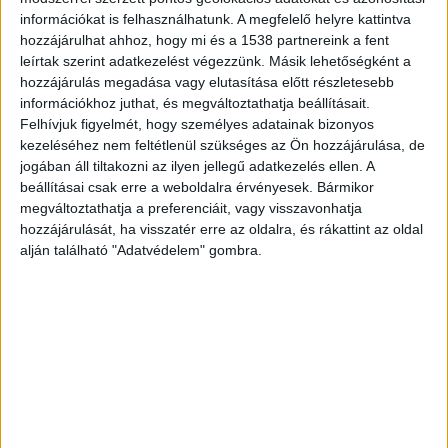
információkat is felhasználhatunk. A megfelelő helyre kattintva
is többen követnek minket.
hozzájárulhat ahhoz, hogy mi és a 1538 partnereink a fent
leírtak szerint adatkezelést végezzünk. Másik lehetőségként a
hozzájárulás megadása vagy elutasítása előtt részletesebb
információkhoz juthat, és megváltoztathatja beállításait.
Felhívjuk figyelmét, hogy személyes adatainak bizonyos
kezeléséhez nem feltétlenül szükséges az Ön hozzájárulása, de
jogában áll tiltakozni az ilyen jellegű adatkezelés ellen. A
beállításai csak erre a weboldalra érvényesek. Bármikor
megváltoztathatja a preferenciáit, vagy visszavonhatja
hozzájárulását, ha visszatér erre az oldalra, és rákattint az oldal
alján található "Adatvédelem" gombra.
Vidékbarátnak hazudják magukat