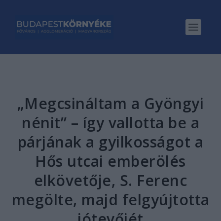
„Megcsináltam a Gyöngyi
nénit” – így vallotta be a
párjának a gyilkosságot a
Hős utcai emberölés
elkövetője, S. Ferenc
megölte, majd felgyújtotta
jótevőjét