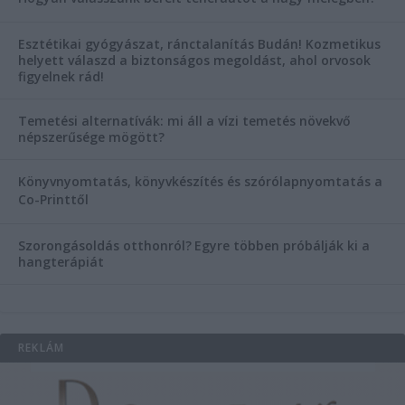
Esztétikai gyógyászat, ránctalanítás Budán! Kozmetikus
helyett válaszd a biztonságos megoldást, ahol orvosok
figyelnek rád!
Temetési alternatívák: mi áll a vízi temetés növekvő
népszerűsége mögött?
Könyvnyomtatás, könyvkészítés és szórólapnyomtatás a
Co-Printtől
Szorongásoldás otthonról?
Egyre többen próbálják ki a
hangterápiát
REKLÁM