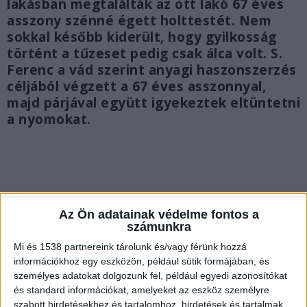
lakásban megtalálták az ott lakó 67 éves
asszony szénné égett holttestét. Nem
sokkal később kiderült, hogy gyilkosság
történt a tűzeset pedig csak álca volt. S.
Ferenc a vád szerint anyagi haszonszerzés
céljából végzett a 67 éves asszonnyal,
majd párjával együtt igyekeztek eltüntetni
a nyomokat.
Az Ön adatainak védelme fontos a
számunkra
Mi és 1538 partnereink tárolunk és/vagy férünk hozzá
információkhoz egy eszközön, például sütik formájában, és
személyes adatokat dolgozunk fel, például egyedi azonosítókat
és standard információkat, amelyeket az eszköz személyre
szabott hirdetésekhez és tartalomhoz, hirdetések és tartalmak