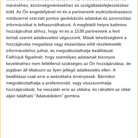
méréséhez, közönségmérésekhez és szolgáltatásfejlesztéshez
küld.
Az Ön engedélyével mi és a partnereink eszközleolvasásos
módszerrel szerzett pontos geolokációs adatokat és azonosítási
Segített másokon
információkat is felhasználhatunk. A megfelelő helyre kattintva
Az idős asszony, F. Sándorné, azaz Gyöngyi néni
hozzájárulhat ahhoz, hogy mi és a 1538 partnereink a fent
leírtak szerint adatkezelést végezzünk. Másik lehetőségként a
sokaknak segített a Hős utcában. Kölcsönadott
hozzájárulás megadása vagy elutasítása előtt részletesebb
azoknak, akik bajban voltak, köztük S. Ferencnek
információkhoz juthat, és megváltoztathatja beállításait.
Felhívjuk figyelmét, hogy személyes adatainak bizonyos
és élettársának, M. Renátának is. Az 51 éves férfi
kezeléséhez nem feltétlenül szükséges az Ön hozzájárulása, de
korábban hosszú éveket töltött börtönben
jogában áll tiltakozni az ilyen jellegű adatkezelés ellen. A
különféle bűncselekmények miatt, és saját
beállításai csak erre a weboldalra érvényesek. Bármikor
megváltoztathatja a preferenciáit, vagy visszavonhatja
bevallása szerint alkalmi munkákból élt.
A
hozzájárulását, ha visszatér erre az oldalra, és rákattint az oldal
Budapest és Környéke hírportál legfrissebb
alján található "Adatvédelem" gombra.
híreit ide kattintva éred el! A Facebookon már
252 ezernél is többen követnek minket.