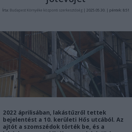
Írta:
Budapest Környéke központi szerkesztőség
|
2025.05.30. | péntek: 8:51
2022 áprilisában, lakástűzről tettek
bejelentést a 10. kerületi Hős utcából. Az
ajtót a szomszédok törték be, és a