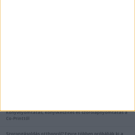
AKTUÁLIS IDŐJÁRÁS
KIEMELT TÁMOGATÓI TARTALOM
Hogyan válasszunk bérelt teherautót a nagy melegben?
Esztétikai gyógyászat, ránctalanítás Budán! Kozmetikus
helyett válaszd a biztonságos megoldást, ahol orvosok
figyelnek rád!
Temetési alternatívák: mi áll a vízi temetés növekvő
népszerűsége mögött?
Könyvnyomtatás, könyvkészítés és szórólapnyomtatás a
Co-Printtől
Szorongásoldás otthonról?
Egyre többen próbálják ki a