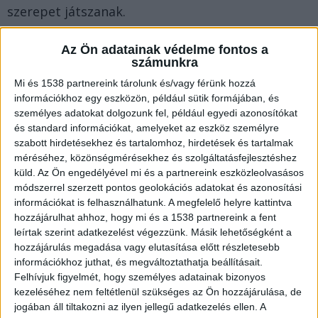
szerepet játszanak.
Az Ön adatainak védelme fontos a
Klasszikus választás a sárga arany
eljegyzési
számunkra
gyűrű
, ugyanakkor a fehérarany és a platina is
Mi és 1538 partnereink tárolunk és/vagy férünk hozzá
egyre meghatározóbb a prémium kategóriában.
információkhoz egy eszközön, például sütik formájában, és
személyes adatokat dolgozunk fel, például egyedi azonosítókat
A különbségek nem csupán színben, hanem
és standard információkat, amelyeket az eszköz személyre
anyagszerkezetben és viselkedésben is
szabott hirdetésekhez és tartalomhoz, hirdetések és tartalmak
megmutatkoznak.
méréséhez, közönségmérésekhez és szolgáltatásfejlesztéshez
küld.
Az Ön engedélyével mi és a partnereink eszközleolvasásos
módszerrel szerzett pontos geolokációs adatokat és azonosítási
A gyémánt és a nemesfém összhangja
információkat is felhasználhatunk. A megfelelő helyre kattintva
hozzájárulhat ahhoz, hogy mi és a 1538 partnereink a fent
leírtak szerint adatkezelést végezzünk. Másik lehetőségként a
A gyémánt színe és a nemesfém árnyalata szoros
hozzájárulás megadása vagy elutasítása előtt részletesebb
összefüggésben áll egymással. Egy magasabb
információkhoz juthat, és megváltoztathatja beállításait.
Felhívjuk figyelmét, hogy személyes adatainak bizonyos
színkategóriájú, közel színtelen gyémánt
kezeléséhez nem feltétlenül szükséges az Ön hozzájárulása, de
fehérarany vagy platina foglalatban érvényesül a
jogában áll tiltakozni az ilyen jellegű adatkezelés ellen. A