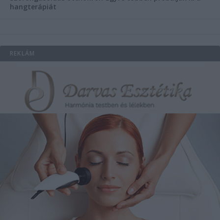
hangterápiát
REKLÁM