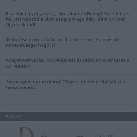
Esztétikai gyógyászat, ránctalanítás Budán! Kozmetikus
helyett válaszd a biztonságos megoldást, ahol orvosok
figyelnek rád!
Temetési alternatívák: mi áll a vízi temetés növekvő
népszerűsége mögött?
Könyvnyomtatás, könyvkészítés és szórólapnyomtatás a
Co-Printtől
Szorongásoldás otthonról?
Egyre többen próbálják ki a
hangterápiát
REKLÁM