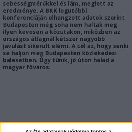
sebességmérőkkel és lám, meglett az
eredménye. A BKK legutóbbi
konferenciáján elhangzott adatok szerint
Budapesten még soha nem haltak meg
ilyen kevesen a közutakon, miközben az
országos átlagnál kétszer nagyobb
javulást sikerült elérni. A cél az, hogy senki
se haljon meg Budapesten közlekedési
balesetben. Úgy tűnik, jó úton halad a
magyar főváros.
Az Ön adatainak védelme fontos a