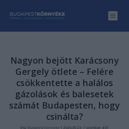
Nagyon bejött Karácsony
Gergely ötlete – Felére
csökkentette a halálos
gázolások és balesetek
számát Budapesten, hogy
csinálta?
Írta:
Budapest Környéke
|
2026.05.23. | szombat: 4:01