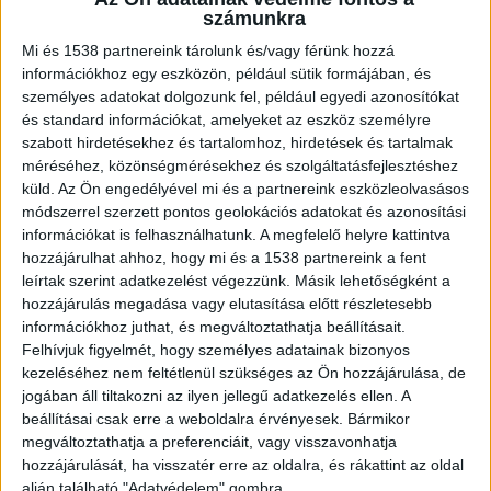
számunkra
Mi és 1538 partnereink tárolunk és/vagy férünk hozzá
információkhoz egy eszközön, például sütik formájában, és
személyes adatokat dolgozunk fel, például egyedi azonosítókat
és standard információkat, amelyeket az eszköz személyre
Minden várakozást felülmúltak
szabott hirdetésekhez és tartalomhoz, hirdetések és tartalmak
méréséhez, közönségmérésekhez és szolgáltatásfejlesztéshez
A budapesti közlekedésbiztonság helyzete és
küld.
Az Ön engedélyével mi és a partnereink eszközleolvasásos
jövője volt a központi témája a BKK idei Balázs
módszerrel szerzett pontos geolokációs adatokat és azonosítási
Mór Konferenciájának. Az exkluzív szakmai
információkat is felhasználhatunk. A megfelelő helyre kattintva
hozzájárulhat ahhoz, hogy mi és a 1538 partnereink a fent
eseményen a főváros vezetése, a Budapesti
leírtak szerint adatkezelést végezzünk. Másik lehetőségként a
Rendőr-főkapitányság és a neves közlekedési
hozzájárulás megadása vagy elutasítása előtt részletesebb
információkhoz juthat, és megváltoztathatja beállításait.
szakemberek közösen értékelték az elmúlt évek
Felhívjuk figyelmét, hogy személyes adatainak bizonyos
tapasztalatait. A tanácskozáson bemutatott
kezeléséhez nem feltétlenül szükséges az Ön hozzájárulása, de
jogában áll tiltakozni az ilyen jellegű adatkezelés ellen. A
statisztikák minden várakozást felülmúltak, és
beállításai csak erre a weboldalra érvényesek. Bármikor
egyértelműen igazolták az intézkedések
megváltoztathatja a preferenciáit, vagy visszavonhatja
jogosságát.
A BudapestKörnyéke.hu hírportál
hozzájárulását, ha visszatér erre az oldalra, és rákattint az oldal
alján található "Adatvédelem" gombra.