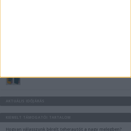
Teraszszezon az agglomerációban: így
védekezzünk a nyári kánikula ellen
Az árnyékliliom szerepe a kertek árnyékos
szegleteiben
Vászoncipők otthoni tisztítása – gyakorlati
tanácsok
Mitől működik jól egy üzlettéri display?
AKTUÁLIS IDŐJÁRÁS
KIEMELT TÁMOGATÓI TARTALOM
Hogyan válasszunk bérelt teherautót a nagy melegben?