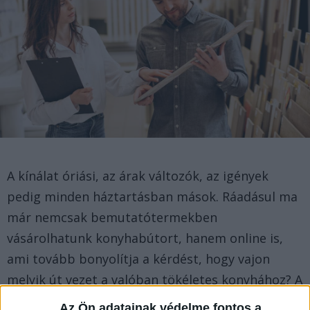
A kínálat óriási, az árak változók, az igények
pedig minden háztartásban mások. Ráadásul ma
már nemcsak bemutatótermekben
vásárolhatunk konyhabútort, hanem online is,
ami tovább bonyolítja a kérdést, hogy vajon
melyik út vezet a valóban tökéletes konyhához? A
választás előtt érdemes tisztázni a saját
Az Ön adatainak védelme fontos a