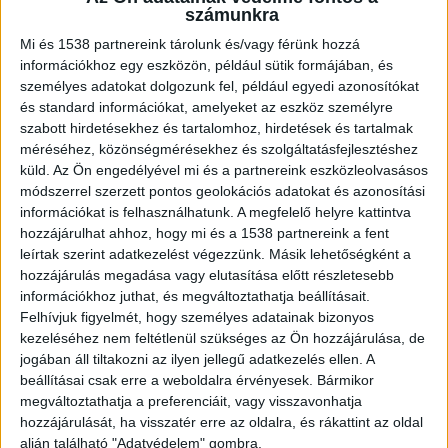
igényeinket, a tér adottságait és azt is, milyen
számunkra
szintű személyes segítségre van szükségünk.
Mi és 1538 partnereink tárolunk és/vagy férünk hozzá
információkhoz egy eszközön, például sütik formájában, és
Ebben sokat segíthet egy profi stúdió, ahol a
személyes adatokat dolgozunk fel, például egyedi azonosítókat
tervezés és a tanácsadás is egy helyen elérhető.
és standard információkat, amelyeket az eszköz személyre
szabott hirdetésekhez és tartalomhoz, hirdetések és tartalmak
méréséhez, közönségmérésekhez és szolgáltatásfejlesztéshez
Miért kell a vásárlás előtt alaposan
küld.
Az Ön engedélyével mi és a partnereink eszközleolvasásos
megtervezni a konyhát?
módszerrel szerzett pontos geolokációs adatokat és azonosítási
információkat is felhasználhatunk. A megfelelő helyre kattintva
hozzájárulhat ahhoz, hogy mi és a 1538 partnereink a fent
A jól megtervezett konyha lényege nem csak a
leírtak szerint adatkezelést végezzünk. Másik lehetőségként a
látvány, a funkcionalitás legalább annyira
hozzájárulás megadása vagy elutasítása előtt részletesebb
információkhoz juthat, és megváltoztathatja beállításait.
meghatározó. Érdemes alaposan megmérni a
Felhívjuk figyelmét, hogy személyes adatainak bizonyos
rendelkezésre álló helyet, átgondolni a főzési
kezeléséhez nem feltétlenül szükséges az Ön hozzájárulása, de
jogában áll tiltakozni az ilyen jellegű adatkezelés ellen. A
szokásainkat, a tárolási igényeinket és azt is,
beállításai csak erre a weboldalra érvényesek. Bármikor
mennyire szeretnénk nyitott vagy zárt rendszert
megváltoztathatja a preferenciáit, vagy visszavonhatja
hozzájárulását, ha visszatér erre az oldalra, és rákattint az oldal
kialakítani. Például egy kisebb lakásban a magas,
alján található "Adatvédelem" gombra.