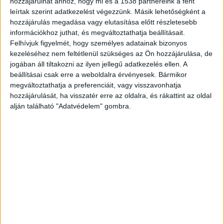
hozzájárulhat ahhoz, hogy mi és a 1538 partnereink a fent
leírtak szerint adatkezelést végezzünk. Másik lehetőségként a
hozzájárulás megadása vagy elutasítása előtt részletesebb
információkhoz juthat, és megváltoztathatja beállításait.
Szamárságokat beszél
Felhívjuk figyelmét, hogy személyes adatainak bizonyos
kezeléséhez nem feltétlenül szükséges az Ön hozzájárulása, de
Cikkünk megjelenése előtt alig egy órával jelent
jogában áll tiltakozni az ilyen jellegű adatkezelés ellen. A
meg Orbán Viktor
posztja
, amelyben arról ír,
beállításai csak erre a weboldalra érvényesek. Bármikor
megváltoztathatja a preferenciáit, vagy visszavonhatja
hogy a frissen hivatalba lépett miniszterelnök
hozzájárulását, ha visszatér erre az oldalra, és rákattint az oldal
szamárságokat beszél. A választáson csúnyán
alján található "Adatvédelem" gombra.
megbukott, volt miniszterelnök szerint a
leköszönt nemzeti kormány az országot nem
kifosztotta, hanem felemelte. Az állami vagyont
megduplázta, a devizatartalékot történelmi
csúcsra emelte, az ország aranytartalékját 36-
szorosára növelte.
A BudapestKörnyéke.hu
hírportál legfrissebb híreit ide kattintva éred el!