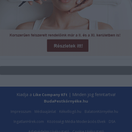
Kiadja a
| Minden jog fenntartva!
Like Company Kft
BudaPestkörnyéke.hu
Impresszum
Médiaajánlat
Kékvillogó.hu
BalatonKörnyéke.hu
IngatlanHírek.com
Közösségi Média Moderációs Elvek
DSA
Adatvédelmi tájékoztató
Cookie tájékoztató