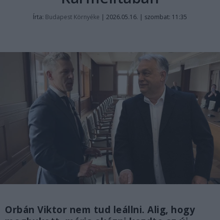
Írta:
Budapest Környéke
|
2026.05.16. | szombat: 11:35
Orbán Viktor nem tud leállni. Alig, hogy