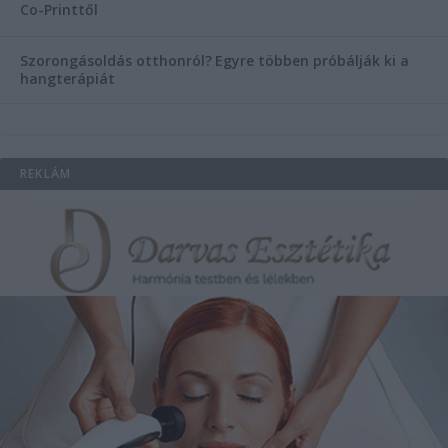
Co-Printtől
Szorongásoldás otthonról?
Egyre többen próbálják ki a
hangterápiát
REKLÁM