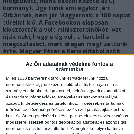
megbukott, máris ekézni kezdte az új
kormányt. Úgy tűnik ami egykor járt
Orbánnak, nem jár Magyarnak: a 100 napos
türelmi idő. A Facebookon alaposan
kiosztották a volt miniszterelnököt. Azt
írják neki, hogy elég volt a harcból a
megosztásból, mert drágán megfizettünk
érte. Magyar Péter a Karmelitából szólt
vissza Orbánnak.
Az Ön adatainak védelme fontos a
számunkra
Mi és 1538 partnereink tárolunk és/vagy férünk hozzá
információkhoz egy eszközön, például sütik formájában, és
személyes adatokat dolgozunk fel, például egyedi azonosítókat
és standard információkat, amelyeket az eszköz személyre
szabott hirdetésekhez és tartalomhoz, hirdetések és tartalmak
méréséhez, közönségmérésekhez és szolgáltatásfejlesztéshez
küld.
Az Ön engedélyével mi és a partnereink eszközleolvasásos
módszerrel szerzett pontos geolokációs adatokat és azonosítási
információkat is felhasználhatunk. A megfelelő helyre kattintva