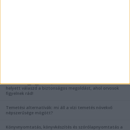
Mitől működik jól egy üzlettéri display?
AKTUÁLIS IDŐJÁRÁS
KIEMELT TÁMOGATÓI TARTALOM
Hogyan válasszunk bérelt teherautót a nagy melegben?
Esztétikai gyógyászat, ránctalanítás Budán! Kozmetikus
helyett válaszd a biztonságos megoldást, ahol orvosok
figyelnek rád!
Temetési alternatívák: mi áll a vízi temetés növekvő
népszerűsége mögött?
Könyvnyomtatás, könyvkészítés és szórólapnyomtatás a