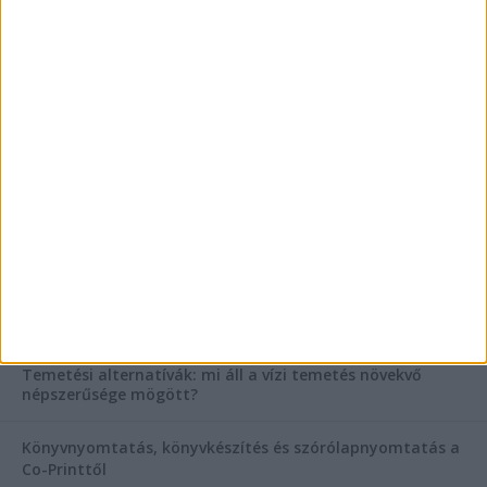
Mitől működik jól egy üzlettéri display?
AKTUÁLIS IDŐJÁRÁS
KIEMELT TÁMOGATÓI TARTALOM
Hogyan válasszunk bérelt teherautót a nagy melegben?
Esztétikai gyógyászat, ránctalanítás Budán! Kozmetikus
helyett válaszd a biztonságos megoldást, ahol orvosok
figyelnek rád!
Temetési alternatívák: mi áll a vízi temetés növekvő
népszerűsége mögött?
Könyvnyomtatás, könyvkészítés és szórólapnyomtatás a
Co-Printtől