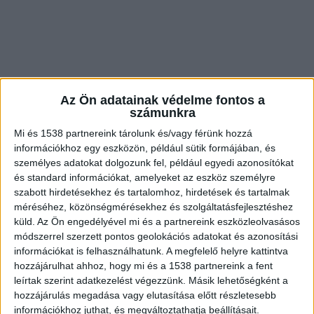
Az Ön adatainak védelme fontos a
számunkra
Mi és 1538 partnereink tárolunk és/vagy férünk hozzá
információkhoz egy eszközön, például sütik formájában, és
személyes adatokat dolgozunk fel, például egyedi azonosítókat
és standard információkat, amelyeket az eszköz személyre
szabott hirdetésekhez és tartalomhoz, hirdetések és tartalmak
Óriási a füst
méréséhez, közönségmérésekhez és szolgáltatásfejlesztéshez
A helyszínre további hivatásos és önkéntes
küld.
Az Ön engedélyével mi és a partnereink eszközleolvasásos
módszerrel szerzett pontos geolokációs adatokat és azonosítási
egységek indultak el, hat munkagép pedig
információkat is felhasználhatunk. A megfelelő helyre kattintva
megkezdte a szemétkupacok szétbontását.A
hozzájárulhat ahhoz, hogy mi és a 1538 partnereink a fent
leírtak szerint adatkezelést végezzünk. Másik lehetőségként a
környéket sűrű, fekete füst borította be, amelyet
hozzájárulás megadása vagy elutasítása előtt részletesebb
Dunaharasztiból és Taksonyból is látni lehet.
A
információkhoz juthat, és megváltoztathatja beállításait.