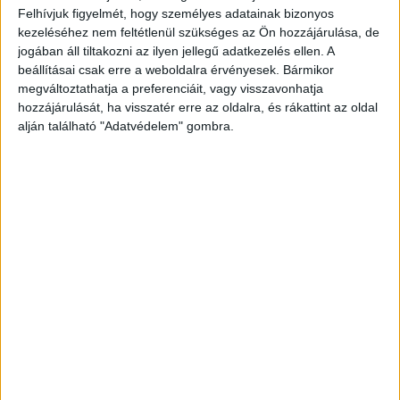
Felhívjuk figyelmét, hogy személyes adatainak bizonyos
Budapest és Környéke hírportál legfrissebb
kezeléséhez nem feltétlenül szükséges az Ön hozzájárulása, de
híreit ide kattintva éred el! A Facebookon már
jogában áll tiltakozni az ilyen jellegű adatkezelés ellen. A
252 ezernél is többen követnek minket.
beállításai csak erre a weboldalra érvényesek. Bármikor
megváltoztathatja a preferenciáit, vagy visszavonhatja
hozzájárulását, ha visszatér erre az oldalra, és rákattint az oldal
alján található "Adatvédelem" gombra.