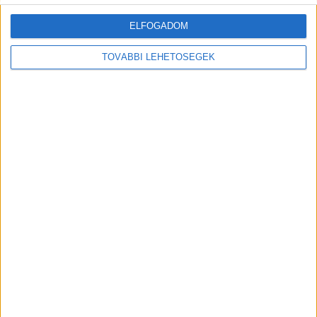
ELFOGADOM
TOVÁBBI LEHETŐSÉGEK
Kiemelt kép: helyszíni felvétel – Forrás: Facebook