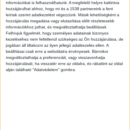
információkat is felhasználhatunk. A megfelelő helyre kattintva
háború miatt megnövekedett európai
hozzájárulhat ahhoz, hogy mi és a 1538 partnereink a fent
terrorfenyegetést és az ukrán olajblokád okozta
leírtak szerint adatkezelést végezzünk. Másik lehetőségként a
hozzájárulás megadása vagy elutasítása előtt részletesebb
energetikai kockázatokat. A kormányfő közölte,
információkhoz juthat, és megváltoztathatja beállításait.
hogy rendőrök és katonák fokozzák közterületi
Felhívjuk figyelmét, hogy személyes adatainak bizonyos
kezeléséhez nem feltétlenül szükséges az Ön hozzájárulása, de
jelenlétüket, a hatóságok pedig a legszigorúbban
jogában áll tiltakozni az ilyen jellegű adatkezelés ellen. A
lépnek fel a szélsőséges iszlamista csoportokkal
beállításai csak erre a weboldalra érvényesek. Bármikor
megváltoztathatja a preferenciáit, vagy visszavonhatja
kapcsolatba hozható személyekkel szemben.
A
hozzájárulását, ha visszatér erre az oldalra, és rákattint az oldal
BudapestKörnyéke.hu hírportál legfrissebb híreit
alján található "Adatvédelem" gombra.
ide kattintva éred el! A Facebookon már 700
ezernél is többen követik a portáljainkat,
köszönjük, hogy most te is minket olvasol!