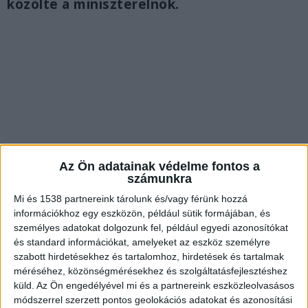
közölte a miniszterelnök.
Az Ön adatainak védelme fontos a
számunkra
Mi és 1538 partnereink tárolunk és/vagy férünk hozzá
információkhoz egy eszközön, például sütik formájában, és
személyes adatokat dolgozunk fel, például egyedi azonosítókat
Összehívta a Védelmi Tanácsot
és standard információkat, amelyeket az eszköz személyre
szabott hirdetésekhez és tartalomhoz, hirdetések és tartalmak
Orbán Viktor miniszterelnök szerdán
méréséhez, közönségmérésekhez és szolgáltatásfejlesztéshez
bejelentette, hogy a Védelmi Tanács ülésén két
küld.
Az Ön engedélyével mi és a partnereink eszközleolvasásos
módszerrel szerzett pontos geolokációs adatokat és azonosítási
fő biztonsági kihívást értékeltek: a közel-keleti