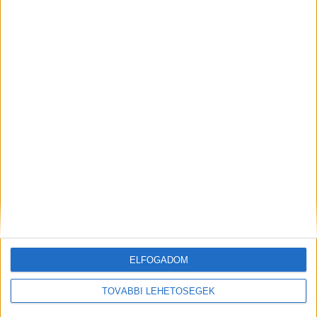
Tényfeltáró bizottság
Döntöttek továbbá arról is, hogy felállítanak egy
tényfeltáró bizottságot a Barátság
kőolajvezeték vizsgálatára, és a helyzet
rendezéséig minden, az ukránok számára fontos
uniós döntést blokkolnak.
Katonák a Duna paksi szakaszán
ELFOGADOM
TOVÁBBI LEHETŐSÉGEK