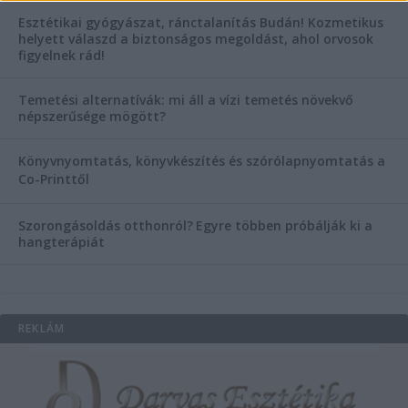
Esztétikai gyógyászat, ránctalanítás Budán! Kozmetikus
helyett válaszd a biztonságos megoldást, ahol orvosok
figyelnek rád!
Temetési alternatívák: mi áll a vízi temetés növekvő
népszerűsége mögött?
Könyvnyomtatás, könyvkészítés és szórólapnyomtatás a
Co-Printtől
Szorongásoldás otthonról?
Egyre többen próbálják ki a
hangterápiát
REKLÁM