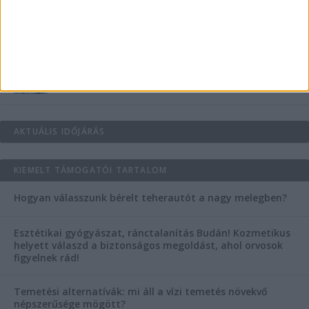
Az árnyékliliom szerepe a kertek árnyékos
szegleteiben
Vászoncipők otthoni tisztítása – gyakorlati
tanácsok
AKTUÁLIS IDŐJÁRÁS
KIEMELT TÁMOGATÓI TARTALOM
Hogyan válasszunk bérelt teherautót a nagy melegben?
Esztétikai gyógyászat, ránctalanítás Budán! Kozmetikus
helyett válaszd a biztonságos megoldást, ahol orvosok
figyelnek rád!
Temetési alternatívák: mi áll a vízi temetés növekvő
népszerűsége mögött?