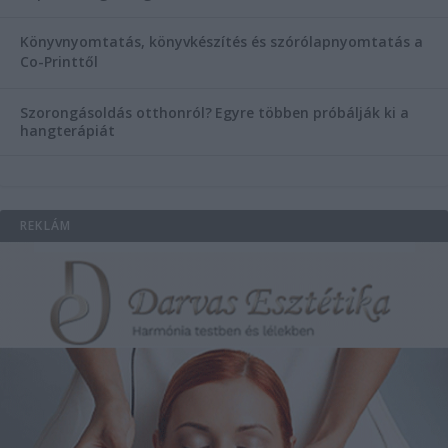
Könyvnyomtatás, könyvkészítés és szórólapnyomtatás a
Co-Printtől
Szorongásoldás otthonról?
Egyre többen próbálják ki a
hangterápiát
REKLÁM