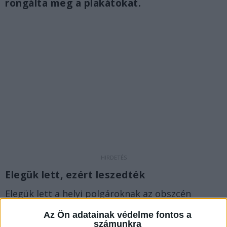
rongálta meg a plakátokat.
Elegük lett, ezért leszedték
Elegük lett a helyi polgároknak az obszcén
lefestésekből, az eltorzított politikusi arcokból, a
Az Ön adatainak védelme fontos a
ráfestett horogkeresztekből, vagy éppen az
számunkra