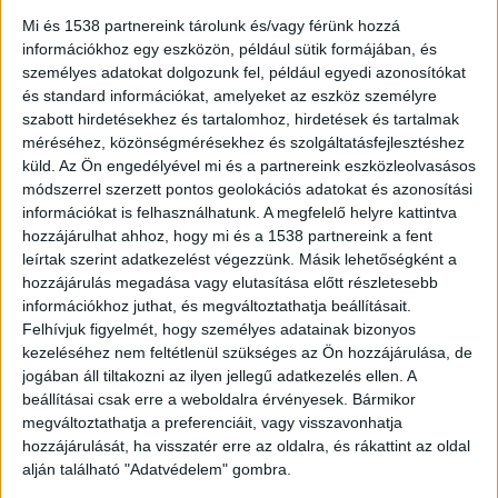
összetört választási plakátokból. Egy csapat
Mi és 1538 partnereink tárolunk és/vagy férünk hozzá
információkhoz egy eszközön, például sütik formájában, és
csömöri polgár péntek délután végigment a
személyes adatokat dolgozunk fel, például egyedi azonosítókat
település főútjain, gyűjtőútjain, és leszedte az
és standard információkat, amelyeket az eszköz személyre
szabott hirdetésekhez és tartalomhoz, hirdetések és tartalmak
összes párt plakátját, majd elvitte és leadta
méréséhez, közönségmérésekhez és szolgáltatásfejlesztéshez
azokat a helyi gondnokság telephelyén. A civilek
küld.
Az Ön engedélyével mi és a partnereink eszközleolvasásos
módszerrel szerzett pontos geolokációs adatokat és azonosítási
az akciójukat szándékosan fényes nappal
információkat is felhasználhatunk. A megfelelő helyre kattintva
végezték – írja a
Csömöri Hírek
.
hozzájárulhat ahhoz, hogy mi és a 1538 partnereink a fent
leírtak szerint adatkezelést végezzünk. Másik lehetőségként a
hozzájárulás megadása vagy elutasítása előtt részletesebb
információkhoz juthat, és megváltoztathatja beállításait.
Felhívjuk figyelmét, hogy személyes adatainak bizonyos
kezeléséhez nem feltétlenül szükséges az Ön hozzájárulása, de
jogában áll tiltakozni az ilyen jellegű adatkezelés ellen. A
beállításai csak erre a weboldalra érvényesek. Bármikor
megváltoztathatja a preferenciáit, vagy visszavonhatja
hozzájárulását, ha visszatér erre az oldalra, és rákattint az oldal
alján található "Adatvédelem" gombra.