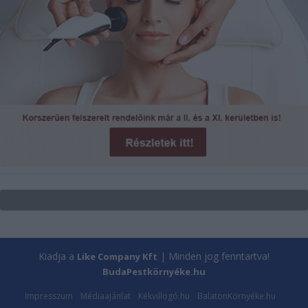
Kiadja a
| Minden jog fenntartva!
Like Company Kft
BudaPestkörnyéke.hu
Impresszum
Médiaajánlat
Kékvillogó.hu
BalatonKörnyéke.hu