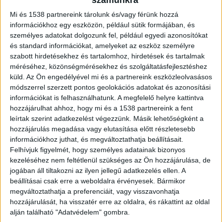
számunkra
meghatározza. Jól megválasztott
Mi és 1538 partnereink tárolunk és/vagy férünk hozzá
világítótestekkel a kert estében is életre kel. De
információkhoz egy eszközön, például sütik formájában, és
hogyan találjuk meg az ideális megoldást?
személyes adatokat dolgozunk fel, például egyedi azonosítókat
és standard információkat, amelyeket az eszköz személyre
szabott hirdetésekhez és tartalomhoz, hirdetések és tartalmak
A kültéri világítás szerepe és előnyei
méréséhez, közönségmérésekhez és szolgáltatásfejlesztéshez
küld.
Az Ön engedélyével mi és a partnereink eszközleolvasásos
módszerrel szerzett pontos geolokációs adatokat és azonosítási
Minden kert különleges, és saját adottságaihoz
információkat is felhasználhatunk. A megfelelő helyre kattintva
leginkább illeszkedő világítási megoldásokra van
hozzájárulhat ahhoz, hogy mi és a 1538 partnereink a fent
leírtak szerint adatkezelést végezzünk. Másik lehetőségként a
szüksége. Biztosan gyakran eszünkbe jut, hogy a
hozzájárulás megadása vagy elutasítása előtt részletesebb
kert nem csupán nappal mutatja meg saját
információkhoz juthat, és megváltoztathatja beállításait.
szépségét, hanem a megfelelő fényviszonyok
Felhívjuk figyelmét, hogy személyes adatainak bizonyos
kezeléséhez nem feltétlenül szükséges az Ön hozzájárulása, de
között az éjszaka titokzatos báját is feltárhatja.
jogában áll tiltakozni az ilyen jellegű adatkezelés ellen. A
A kültéri világítás lehetőséget nyújt a járda, a
beállításai csak erre a weboldalra érvényesek. Bármikor
megváltoztathatja a preferenciáit, vagy visszavonhatja
terasz vagy a medence melletti részek
hozzájárulását, ha visszatér erre az oldalra, és rákattint az oldal
kiemelésére, illetve a növényzet fokozott
alján található "Adatvédelem" gombra.