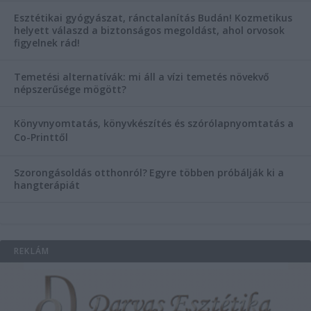
Esztétikai gyógyászat, ránctalanítás Budán! Kozmetikus
helyett válaszd a biztonságos megoldást, ahol orvosok
figyelnek rád!
Temetési alternatívák: mi áll a vízi temetés növekvő
népszerűsége mögött?
Könyvnyomtatás, könyvkészítés és szórólapnyomtatás a
Co-Printtől
Szorongásoldás otthonról?
Egyre többen próbálják ki a
hangterápiát
REKLÁM