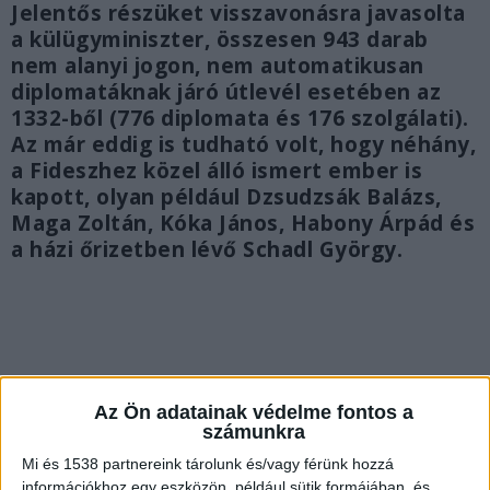
Jelentős részüket visszavonásra javasolta
a külügyminiszter, összesen 943 darab
nem alanyi jogon, nem automatikusan
diplomatáknak járó útlevél esetében az
1332-ből (776 diplomata és 176 szolgálati).
Az már eddig is tudható volt, hogy néhány,
a Fideszhez közel álló ismert ember is
kapott, olyan például Dzsudzsák Balázs,
Maga Zoltán, Kóka János, Habony Árpád és
a házi őrizetben lévő Schadl György.
Az Ön adatainak védelme fontos a
számunkra
Mi és 1538 partnereink tárolunk és/vagy férünk hozzá
információkhoz egy eszközön, például sütik formájában, és