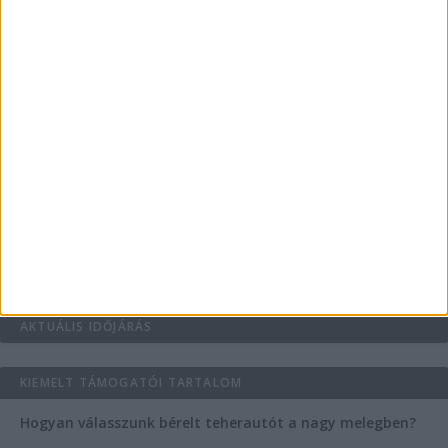
védekezzünk a nyári kánikula ellen
Az árnyékliliom szerepe a kertek árnyékos
szegleteiben
Vászoncipők otthoni tisztítása – gyakorlati
tanácsok
Mitől működik jól egy üzlettéri display?
AKTUÁLIS IDŐJÁRÁS
KIEMELT TÁMOGATÓI TARTALOM
Hogyan válasszunk bérelt teherautót a nagy melegben?