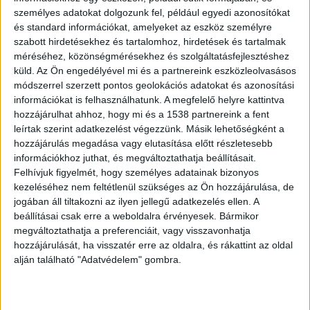
személyes adatokat dolgozunk fel, például egyedi azonosítókat
és standard információkat, amelyeket az eszköz személyre
szabott hirdetésekhez és tartalomhoz, hirdetések és tartalmak
méréséhez, közönségmérésekhez és szolgáltatásfejlesztéshez
küld.
Az Ön engedélyével mi és a partnereink eszközleolvasásos
Haveroknak osztogatták az útleveleket
módszerrel szerzett pontos geolokációs adatokat és azonosítási
információkat is felhasználhatunk. A megfelelő helyre kattintva
A külügyminisztérium végül 776 diplomata- és
hozzájárulhat ahhoz, hogy mi és a 1538 partnereink a fent
167 szolgálati útlevél visszavonását javasolja,
leírtak szerint adatkezelést végezzünk. Másik lehetőségként a
hozzájárulás megadása vagy elutasítása előtt részletesebb
mert „politikusi haverok, sportegyesületek, NER-
információkhoz juthat, és megváltoztathatja beállításait.
es üzleti körök, külföldi kötődésű személyek
Felhívjuk figyelmét, hogy személyes adatainak bizonyos
kezeléséhez nem feltétlenül szükséges az Ön hozzájárulása, de
egész sora kapott minden indok nélkül
jogában áll tiltakozni az ilyen jellegű adatkezelés ellen. A
diplomata útlevelet az államtól. És évekig
beállításai csak erre a weboldalra érvényesek. Bármikor
használhatták az útleveleket minden magyarázat
megváltoztathatja a preferenciáit, vagy visszavonhatja
hozzájárulását, ha visszatér erre az oldalra, és rákattint az oldal
nélkül” – ezt már Velkey György, parlamenti
alján található "Adatvédelem" gombra.
államtitkár
A BudapestKörnyéke.hu hírportál
legfrissebb híreit ide kattintva éred el! A