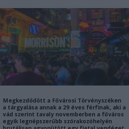
Megkezdődött a Fővárosi Törvényszéken
a tárgyalása annak a 29 éves férfinak, aki a
vád szerint tavaly novemberben a főváros
egyik legnépszerűbb szórakozóhelyén
brutálisan agyonütött egy fiatal vendéget.