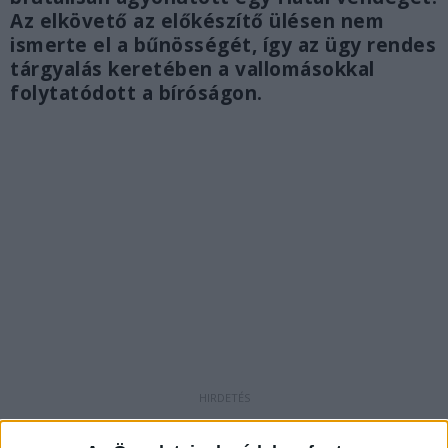
Az elkövető az előkészítő ülésen nem
ismerte el a bűnösségét, így az ügy rendes
tárgyalás keretében a vallomásokkal
folytatódott a bíróságon.
Sokkoló vádirat