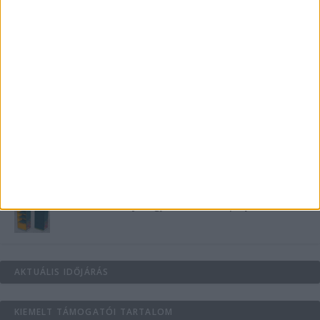
Teraszszezon az agglomerációban: így
védekezzünk a nyári kánikula ellen
Az árnyékliliom szerepe a kertek árnyékos
szegleteiben
Vászoncipők otthoni tisztítása – gyakorlati
tanácsok
Mitől működik jól egy üzlettéri display?
AKTUÁLIS IDŐJÁRÁS
KIEMELT TÁMOGATÓI TARTALOM