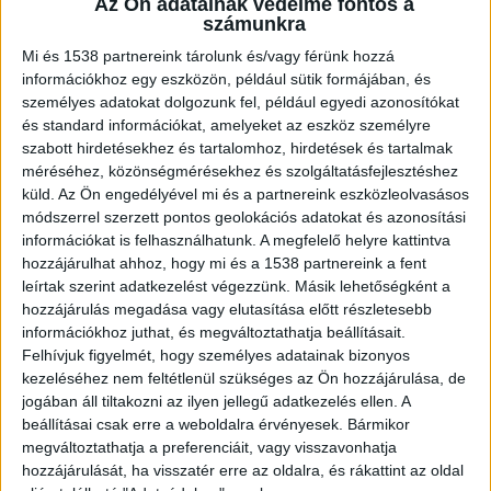
Az Ön adatainak védelme fontos a
A Fővárosi Törvényszék csütörtöki előkészítő
számunkra
ülésén az eljáró ügyész részletesen ismertette a
Mi és 1538 partnereink tárolunk és/vagy férünk hozzá
információkhoz egy eszközön, például sütik formájában, és
tragikus éjszaka eseményeit a jelenlévőkkel. A
személyes adatokat dolgozunk fel, például egyedi azonosítókat
vád szerint a 29 éves A. László 2025. november
és standard információkat, amelyeket az eszköz személyre
szabott hirdetésekhez és tartalomhoz, hirdetések és tartalmak
29-én este, már eleve erősen ittasan érkezett
méréséhez, közönségmérésekhez és szolgáltatásfejlesztéshez
meg a budapesti Morrison’s 2 nevű
küld.
Az Ön engedélyével mi és a partnereink eszközleolvasásos
szórakozóhelyre, ahol tovább folytatta az
módszerrel szerzett pontos geolokációs adatokat és azonosítási
információkat is felhasználhatunk. A megfelelő helyre kattintva
italfogyasztást. A gátlástalan férfi a hajnali
hozzájárulhat ahhoz, hogy mi és a 1538 partnereink a fent
órákra teljesen beszámíthatatlan állapotba
leírtak szerint adatkezelést végezzünk. Másik lehetőségként a
hozzájárulás megadása vagy elutasítása előtt részletesebb
került a diszkóban.
A BudapestKörnyéke.hu
információkhoz juthat, és megváltoztathatja beállításait.
hírportál legfrissebb híreit ide kattintva éred el!
Felhívjuk figyelmét, hogy személyes adatainak bizonyos
kezeléséhez nem feltétlenül szükséges az Ön hozzájárulása, de
A Facebookon már 700 ezernél is többen követik
jogában áll tiltakozni az ilyen jellegű adatkezelés ellen. A
a portáljainkat, köszönjük, hogy most te is
beállításai csak erre a weboldalra érvényesek. Bármikor
minket olvasol!
megváltoztathatja a preferenciáit, vagy visszavonhatja
hozzájárulását, ha visszatér erre az oldalra, és rákattint az oldal