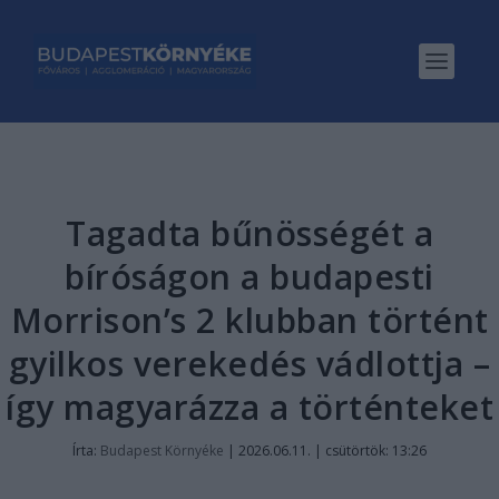
Tagadta bűnösségét a
bíróságon a budapesti
Morrison’s 2 klubban történt
gyilkos verekedés vádlottja –
így magyarázza a történteket
Írta:
Budapest Környéke
|
2026.06.11. | csütörtök: 13:26