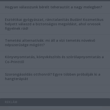
Hogyan válasszunk bérelt teherautót a nagy melegben?
Esztétikai gyógyászat, ránctalanítás Budán! Kozmetikus
helyett válaszd a biztonságos megoldást, ahol orvosok
figyelnek rád!
Temetési alternatívák: mi áll a vízi temetés növekvő
népszerűsége mögött?
Könyvnyomtatás, könyvkészítés és szórólapnyomtatás a
Co-Printtől
Szorongásoldás otthonról?
Egyre többen próbálják ki a
hangterápiát
REKLÁM