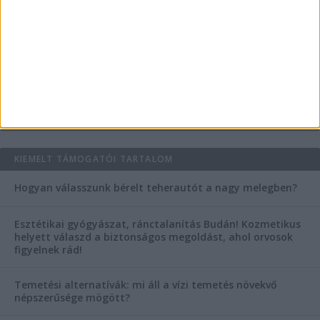
tanácsok
Mitől működik jól egy üzlettéri display?
AKTUÁLIS IDŐJÁRÁS
KIEMELT TÁMOGATÓI TARTALOM
Hogyan válasszunk bérelt teherautót a nagy melegben?
Esztétikai gyógyászat, ránctalanítás Budán! Kozmetikus
helyett válaszd a biztonságos megoldást, ahol orvosok
figyelnek rád!
Temetési alternatívák: mi áll a vízi temetés növekvő
népszerűsége mögött?