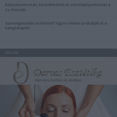
Könyvnyomtatás, könyvkészítés és szórólapnyomtatás a
Co-Printtől
Szorongásoldás otthonról?
Egyre többen próbálják ki a
hangterápiát
REKLÁM