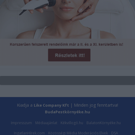
Kiadja a
| Minden jog fenntartva!
Like Company Kft
BudaPestkörnyéke.hu
Impresszum
Médiaajánlat
Kékvillogó.hu
BalatonKörnyéke.hu
IngatlanHírek.com
Közösségi Média Moderációs Elvek
DSA