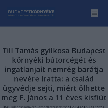
Till Tamás gyilkosa Budapest
környéki bútorcégét és
ingatlanjait nemrég barátja
nevére íratta: a család
ügyvédje sejti, miért ölhette
meg F. János a 11 éves kisfiút
Írta:
Budapest Környéke központi szerkesztőség
|
2024.12.12. | csütörtök: