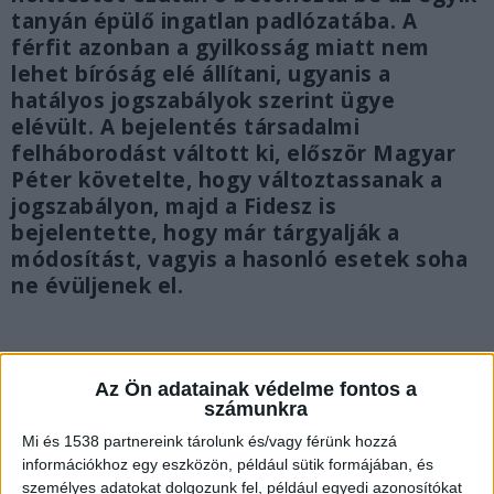
tanyán épülő ingatlan padlózatába. A
férfit azonban a gyilkosság miatt nem
lehet bíróság elé állítani, ugyanis a
hatályos jogszabályok szerint ügye
elévült. A bejelentés társadalmi
felháborodást váltott ki, először Magyar
Péter követelte, hogy változtassanak a
jogszabályon, majd a Fidesz is
bejelentette, hogy már tárgyalják a
módosítást, vagyis a hasonló esetek soha
ne évüljenek el.
Az Ön adatainak védelme fontos a
számunkra
Mi és 1538 partnereink tárolunk és/vagy férünk hozzá
információkhoz egy eszközön, például sütik formájában, és
személyes adatokat dolgozunk fel, például egyedi azonosítókat