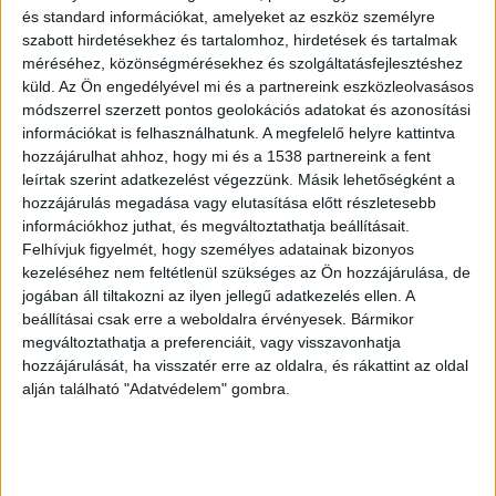
és standard információkat, amelyeket az eszköz személyre
szabott hirdetésekhez és tartalomhoz, hirdetések és tartalmak
méréséhez, közönségmérésekhez és szolgáltatásfejlesztéshez
küld.
Az Ön engedélyével mi és a partnereink eszközleolvasásos
módszerrel szerzett pontos geolokációs adatokat és azonosítási
információkat is felhasználhatunk. A megfelelő helyre kattintva
hozzájárulhat ahhoz, hogy mi és a 1538 partnereink a fent
Ácskapoccsal verte agyon
leírtak szerint adatkezelést végezzünk. Másik lehetőségként a
A fővárosban élő vállalkozó, F. János félre akarta
hozzájárulás megadása vagy elutasítása előtt részletesebb
információkhoz juthat, és megváltoztathatja beállításait.
vezetni a hatóságokat és annak a tanyának a
Felhívjuk figyelmét, hogy személyes adatainak bizonyos
tulajdonosára terelte a gyanút, egy ideig
kezeléséhez nem feltétlenül szükséges az Ön hozzájárulása, de
jogában áll tiltakozni az ilyen jellegű adatkezelés ellen. A
sikeresen, ahol bebetonozta Tamás holttestét.
beállításai csak erre a weboldalra érvényesek. Bármikor
Mint kiderült, a valódi gyilkos bestiális
megváltoztathatja a preferenciáit, vagy visszavonhatja
hozzájárulását, ha visszatér erre az oldalra, és rákattint az oldal
kegyetlenséggel, egy ácskapoccsal verte agyon a
alján található "Adatvédelem" gombra.
fiút, tettének okát a rendőrség egyelőre nem
osztotta meg a közvéleménnyel. .
A Budapest és
Környéke hírportál legfrissebb híreit ide