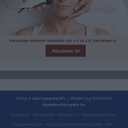
Kiadja a
| Minden jog fenntartva!
Like Company Kft
BudaPestkörnyéke.hu
Impresszum
Médiaajánlat
Kékvillogó.hu
BalatonKörnyéke.hu
IngatlanHírek.com
Közösségi Média Moderációs Elvek
DSA