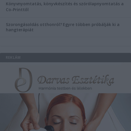
Könyvnyomtatás, könyvkészítés és szórólapnyomtatás a
Co-Printtől
Szorongásoldás otthonról?
Egyre többen próbálják ki a
hangterápiát
REKLÁM