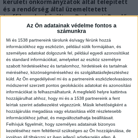
kerületi önkormányzatok által telepített
és a rendőrség által üzemeltetett
traffiboxok – közölte a Budapesti Rendőr-
főkapitányság.
Az Ön adatainak védelme fontos a
számunkra
Mi és 1538 partnereink tárolunk és/vagy férünk hozzá
információkhoz egy eszközön, például sütik formájában, és
személyes adatokat dolgozunk fel, például egyedi azonosítókat
és standard információkat, amelyeket az eszköz személyre
szabott hirdetésekhez és tartalomhoz, hirdetések és tartalmak
méréséhez, közönségmérésekhez és szolgáltatásfejlesztéshez
küld.
Az Ön engedélyével mi és a partnereink eszközleolvasásos
módszerrel szerzett pontos geolokációs adatokat és azonosítási
információkat is felhasználhatunk. A megfelelő helyre kattintva
hozzájárulhat ahhoz, hogy mi és a 1538 partnereink a fent
leírtak szerint adatkezelést végezzünk. Másik lehetőségként a
hozzájárulás megadása vagy elutasítása előtt részletesebb
információkhoz juthat, és megváltoztathatja beállításait.
Felhívjuk figyelmét, hogy személyes adatainak bizonyos
Hat kerületben mértek
kezeléséhez nem feltétlenül szükséges az Ön hozzájárulása, de
jogában áll tiltakozni az ilyen jellegű adatkezelés ellen. A