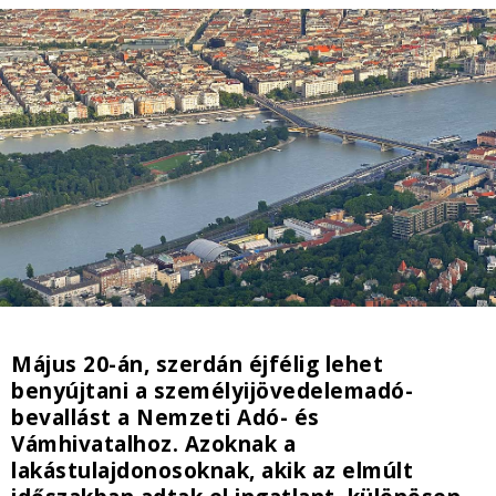
Május 20-án, szerdán éjfélig lehet
benyújtani a személyijövedelemadó-
bevallást a Nemzeti Adó- és
Vámhivatalhoz. Azoknak a
lakástulajdonosoknak, akik az elmúlt