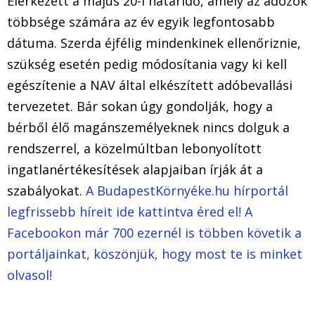
Elérkezett a május 20-i határidő, amely az adózók
többsége számára az év egyik legfontosabb
dátuma. Szerda éjfélig mindenkinek ellenőriznie,
szükség esetén pedig módosítania vagy ki kell
egészítenie a NAV által elkészített adóbevallási
tervezetet. Bár sokan úgy gondolják, hogy a
bérből élő magánszemélyeknek nincs dolguk a
rendszerrel, a közelmúltban lebonyolított
ingatlanértékesítések alapjaiban írják át a
szabályokat.
A BudapestKörnyéke.hu hírportál
legfrissebb híreit ide kattintva éred el! A
Facebookon már 700 ezernél is többen követik a
portáljainkat, köszönjük, hogy most te is minket
olvasol!