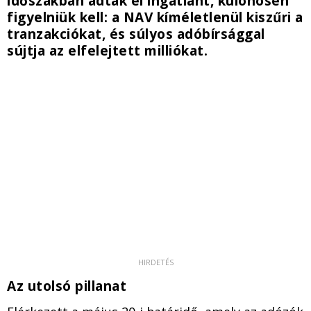
időszakban adtak el ingatlant, különösen
figyelniük kell: a NAV kíméletlenül kiszűri a
tranzakciókat, és súlyos adóbírsággal
sújtja az elfelejtett milliókat.
Az utolsó pillanat