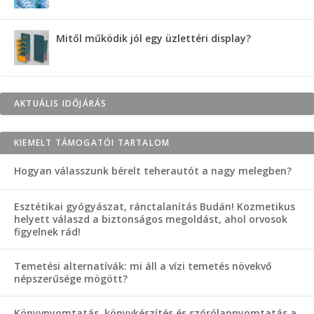
Mitől működik jól egy üzlettéri display?
AKTUÁLIS IDŐJÁRÁS
KIEMELT TÁMOGATÓI TARTALOM
Hogyan válasszunk bérelt teherautót a nagy melegben?
Esztétikai gyógyászat, ránctalanítás Budán! Kozmetikus
helyett válaszd a biztonságos megoldást, ahol orvosok
figyelnek rád!
Temetési alternatívák: mi áll a vízi temetés növekvő
népszerűsége mögött?
Könyvnyomtatás, könyvkészítés és szórólapnyomtatás a