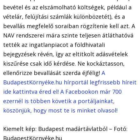
bevétel és az elszámolható költségek, például a
vételár, felújítási számlák különbözetét), és a
bevallás megfelelő soraiban rögzítenie kell azt. A
NAV rendszerei mára szinte teljesen átláthatóvá
tették az ingatlanpiacot a földhivatali
bejegyzések révén, így az eltitkolt adásvételek
kiszűrése csak idő kérdése. Ne kockáztasson,
ellenőrizze bevallását szerda éjfélig!
A
BudapestKörnyéke.hu hírportál legfrissebb híreit
ide kattintva éred el! A Facebookon már 700
ezernél is többen követik a portáljainkat,
köszönjük, hogy most te is minket olvasol!
Kiemelt kép: Budapest madártávlatból – Fotó:
BudapestKörnyéke.hu