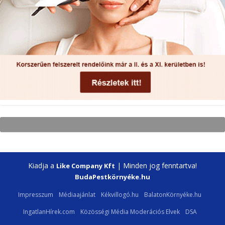
Kiadja a
| Minden jog fenntartva!
Like Company Kft
BudaPestkörnyéke.hu
Impresszum
Médiaajánlat
Kékvillogó.hu
BalatonKörnyéke.hu
IngatlanHírek.com
Közösségi Média Moderációs Elvek
DSA