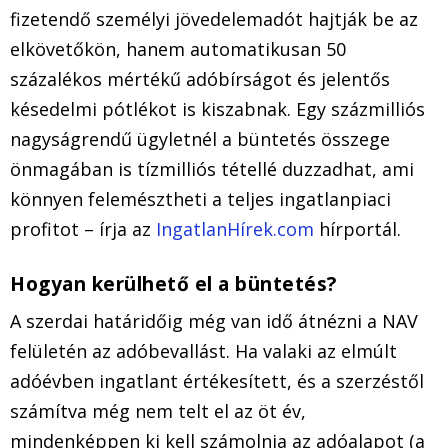
fizetendő személyi jövedelemadót hajtják be az
elkövetőkön, hanem automatikusan 50
százalékos mértékű adóbírságot és jelentős
késedelmi pótlékot is kiszabnak. Egy százmilliós
nagyságrendű ügyletnél a büntetés összege
önmagában is tízmilliós tétellé duzzadhat, ami
könnyen felemésztheti a teljes ingatlanpiaci
profitot – írja az
IngatlanHírek.com
hírportál.
Hogyan kerülhető el a büntetés?
A szerdai határidőig még van idő átnézni a NAV
felületén az adóbevallást. Ha valaki az elmúlt
adóévben ingatlant értékesített, és a szerzéstől
számítva még nem telt el az öt év,
mindenképpen ki kell számolnia az adóalapot (a