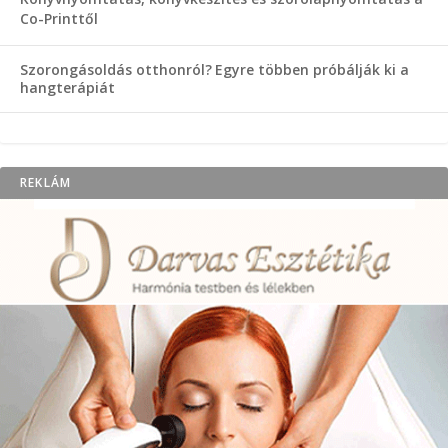
Co-Printtől
Szorongásoldás otthonról?
Egyre többen próbálják ki a
hangterápiát
REKLÁM