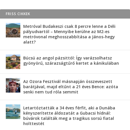
FRISS CIKKEK
Metróval Budakeszi csak 8 percre lenne a Déli
pályudvartól – Mennyibe kerülne az M2-es
metróvonal meghosszabbítása a János-hegy
alatt?
Búcsú az angol pázsittól: Így varázsolhatsz
gyönyörű, szárazságtűrő kertet a kánikulában
Az Ozora Fesztivál másnapján összeveszett
barátjával, majd eltűnt a 21 éves Bence: azóta
senki nem tud róla semmit
Letartóztatták a 34 éves férfit, aki a Dunába
kényszerítette áldozatát a Gubacsi hídnál:
búvárok találták meg a tragikus sorsú fiatal
holttestét