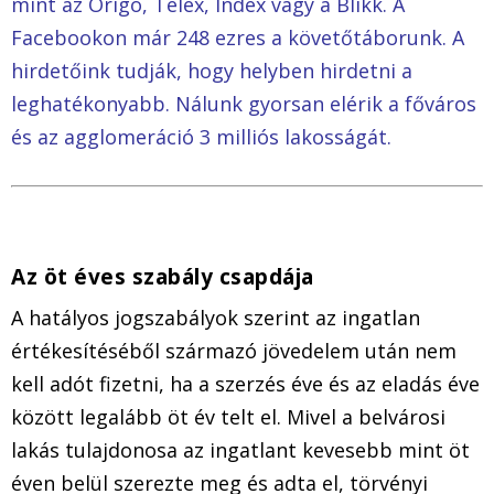
mint az Origo, Telex, Index vagy a Blikk. A
Facebookon már 248 ezres a követőtáborunk. A
hirdetőink tudják, hogy helyben hirdetni a
leghatékonyabb. Nálunk gyorsan elérik a főváros
és az agglomeráció 3 milliós lakosságát.
Az öt éves szabály csapdája
A hatályos jogszabályok szerint az ingatlan
értékesítéséből származó jövedelem után nem
kell adót fizetni, ha a szerzés éve és az eladás éve
között legalább öt év telt el. Mivel a belvárosi
lakás tulajdonosa az ingatlant kevesebb mint öt
éven belül szerezte meg és adta el, törvényi