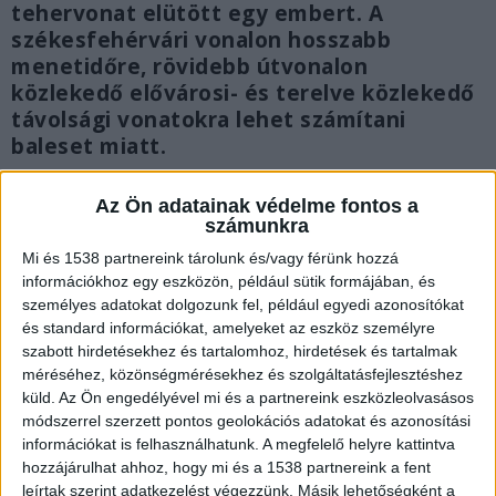
tehervonat elütött egy embert. A
székesfehérvári vonalon hosszabb
menetidőre, rövidebb útvonalon
közlekedő elővárosi- és terelve közlekedő
távolsági vonatokra lehet számítani
baleset miatt.
Az Ön adatainak védelme fontos a
számunkra
Mi és 1538 partnereink tárolunk és/vagy férünk hozzá
információkhoz egy eszközön, például sütik formájában, és
személyes adatokat dolgozunk fel, például egyedi azonosítókat
és standard információkat, amelyeket az eszköz személyre
szabott hirdetésekhez és tartalomhoz, hirdetések és tartalmak
méréséhez, közönségmérésekhez és szolgáltatásfejlesztéshez
küld.
Az Ön engedélyével mi és a partnereink eszközleolvasásos
módszerrel szerzett pontos geolokációs adatokat és azonosítási
információkat is felhasználhatunk. A megfelelő helyre kattintva
hozzájárulhat ahhoz, hogy mi és a 1538 partnereink a fent
leírtak szerint adatkezelést végezzünk. Másik lehetőségként a