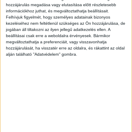
hozzájárulás megadása vagy elutasítása előtt részletesebb
Forgalmi változások:
információkhoz juthat, és megváltoztathatja beállításait.
Felhívjuk figyelmét, hogy személyes adatainak bizonyos
a székesfehérvári vonal vonatai
kezeléséhez nem feltétlenül szükséges az Ön hozzájárulása, de
jogában áll tiltakozni az ilyen jellegű adatkezelés ellen. A
Budafokon a negyedik, Albertfalván és
beállításai csak erre a weboldalra érvényesek. Bármikor
Kastélyparknál az első vágányon állnak
megváltoztathatja a preferenciáit, vagy visszavonhatja
hozzájárulását, ha visszatér erre az oldalra, és rákattint az oldal
meg
alján található "Adatvédelem" gombra.
több balatoni és veszprémi InterCity,
InterRégió kerülő útvonalon, Kelenföld és
Tárnok között Érd felső felé közlekedik
elfogadják a vasúti jegyeket Kelenföld –
Budatétény, vasútállomás (Campona) – Érd
– Tárnok között a VOLÁN-járatokon is