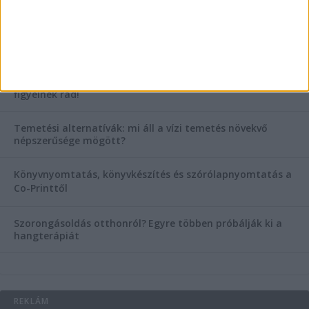
KIEMELT TÁMOGATÓI TARTALOM
Hogyan válasszunk bérelt teherautót a nagy melegben?
Esztétikai gyógyászat, ránctalanítás Budán! Kozmetikus
helyett válaszd a biztonságos megoldást, ahol orvosok
figyelnek rád!
Temetési alternatívák: mi áll a vízi temetés növekvő
népszerűsége mögött?
Könyvnyomtatás, könyvkészítés és szórólapnyomtatás a
Co-Printtől
Szorongásoldás otthonról?
Egyre többen próbálják ki a
hangterápiát
REKLÁM