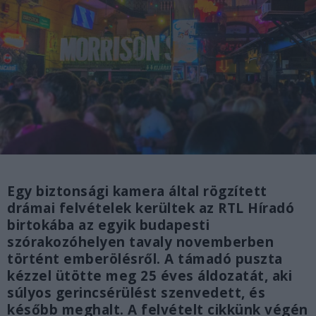
Egy biztonsági kamera által rögzített
drámai felvételek kerültek az RTL Híradó
birtokába az egyik budapesti
szórakozóhelyen tavaly novemberben
történt emberölésről. A támadó puszta
kézzel ütötte meg 25 éves áldozatát, aki
súlyos gerincsérülést szenvedett, és
később meghalt. A felvételt cikkünk végén