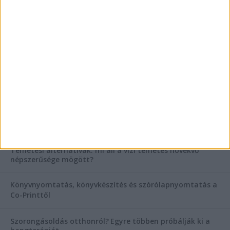
AKTUÁLIS IDŐJÁRÁS
KIEMELT TÁMOGATÓI TARTALOM
Hogyan válasszunk bérelt teherautót a nagy melegben?
Esztétikai gyógyászat, ránctalanítás Budán! Kozmetikus
helyett válaszd a biztonságos megoldást, ahol orvosok
figyelnek rád!
Temetési alternatívák: mi áll a vízi temetés növekvő
népszerűsége mögött?
Könyvnyomtatás, könyvkészítés és szórólapnyomtatás a
Co-Printtől
Szorongásoldás otthonról?
Egyre többen próbálják ki a