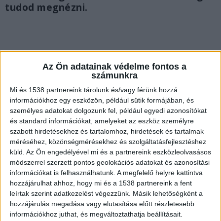
tudod megnézni.
Az Ön adatainak védelme fontos a
számunkra
Mi és 1538 partnereink tárolunk és/vagy férünk hozzá
információkhoz egy eszközön, például sütik formájában, és
személyes adatokat dolgozunk fel, például egyedi azonosítókat
és standard információkat, amelyeket az eszköz személyre
szabott hirdetésekhez és tartalomhoz, hirdetések és tartalmak
méréséhez, közönségmérésekhez és szolgáltatásfejlesztéshez
küld.
Az Ön engedélyével mi és a partnereink eszközleolvasásos
módszerrel szerzett pontos geolokációs adatokat és azonosítási
Gyilkosság a Morrison’s 2-ben
információkat is felhasználhatunk. A megfelelő helyre kattintva
hozzájárulhat ahhoz, hogy mi és a 1538 partnereink a fent
Az erdélyi származású, de Magyarországon élő
leírtak szerint adatkezelést végezzünk. Másik lehetőségként a
hozzájárulás megadása vagy elutasítása előtt részletesebb
kőműves, A. László és az áldozata tavaly
információkhoz juthat, és megváltoztathatja beállításait.