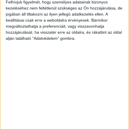
november 29-én késő este, külön-külön mulatott
Felhívjuk figyelmét, hogy személyes adatainak bizonyos
kezeléséhez nem feltétlenül szükséges az Ön hozzájárulása, de
a budapesti szórakozóhelyen, a Morrison’s 2-
jogában áll tiltakozni az ilyen jellegű adatkezelés ellen. A
ben. A 28 esztendős férfi minden különösebb
beállításai csak erre a weboldalra érvényesek. Bármikor
előzmény nélkül, rövid szóváltás után kezdte
megváltoztathatja a preferenciáit, vagy visszavonhatja
hozzájárulását, ha visszatér erre az oldalra, és rákattint az oldal
meg a támadását. Kétszer, olyan erővel ütötte
alján található "Adatvédelem" gombra.
ököllel fejen áldozatát, hogy a fiatalember a
földre zuhant, eszméletét vesztette, majd az
orvosi ellátás, az újraélesztés ellenére a
kórházban elhunyt.
A gyászoló anya korábban
is hosszan írt a fia gyilkosának. Az erről szóló
cikkünket ide kattintva tudod elolvasni
.
„Tudni
akarom, miért kellett meghalnia?” –
kétségbeesett üzenetben kéri számon fia
gyilkosát a Morrison’s 2-ben halálra vert fiú
édesanyja