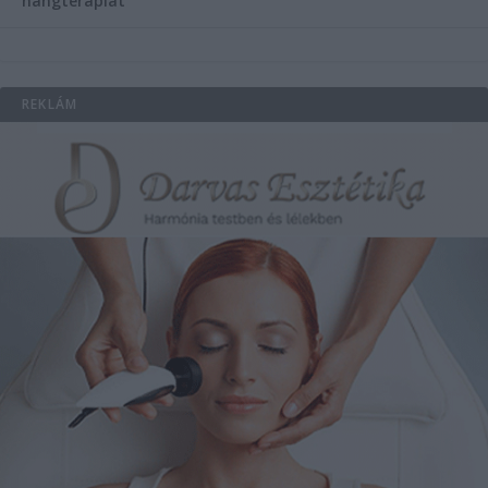
hangterápiát
REKLÁM