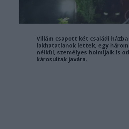
Villám csapott két családi házb
lakhatatlanok lettek, egy háro
nélkül, személyes holmijaik is o
károsultak javára.