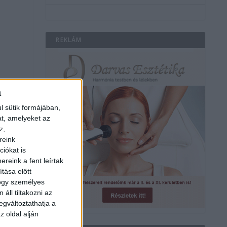
REKLÁM
a
l sütik formájában,
at, amelyeket az
z,
reink
iókat is
reink a fent leírtak
tása előtt
hogy személyes
áll tiltakozni az
egváltoztathatja a
z oldal alján