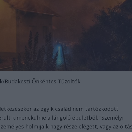
ok/Budakeszi Önkéntes Tűzoltók
eletkezésekor az egyik család nem tartózkodott
rült kimenekülnie a lángoló épületből. “Személyi
zemélyes holmijaik nagy része elégett, vagy az oltá