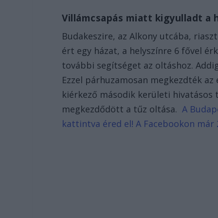
Villámcsapás miatt kigyulladt a
Budakeszire, az Alkony utcába, riasz
ért egy házat, a helyszínre 6 fővel é
további segítséget az oltáshoz. Addig
Ezzel párhuzamosan megkezdték az e
kiérkező második kerületi hivatásos 
megkezdődött a tűz oltása.
A Budape
kattintva éred el! A Facebookon már 