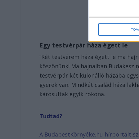
TOV
Egy testvérpár háza égett le
“Két testvérem háza égett le ma haj
köszönünk! Ma hajnalban Budakeszi
testvérpár két különálló házába egys
gyerek van. Mindkét család háza lakha
károsultak egyik rokona.
Tudtad?
A BudapestKörnyéke.hu hírportált sz