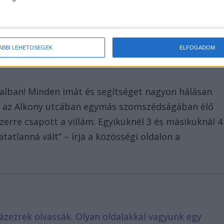
ÁBBI LEHETŐSÉGEK
ELFOGADOM
nalban! Minden imát és segítséget nagyon hálásan
n az Alkony utcában egymás szomszédságában élő
zerre csapott a villám. Egyiküknél 3 és másikuknál 4
tatlanná vált” – írja a közösségi oldalon a
ázezrek olvassák. Olyan oldalakkal vagyunk egy