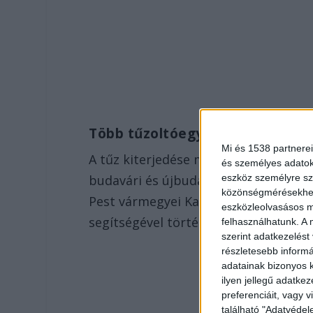
Több tűzoltóegység érkezett
Mi és 1538 partnerei
A tűz kiterjedése miatt a
Rózsadomb 
és személyes adatoka
eszköz személyre sz
budavári és újbudai tűzoltók érkezte
közönségmérésekhez 
Pest vármegyei Katasztrófavédelmi Mű
eszközleolvasásos mó
segítségével történt.
felhasználhatunk. A 
szerint adatkezelést
részletesebb informác
adatainak bizonyos k
ilyen jellegű adatke
preferenciáit, vagy v
található "Adatvéde