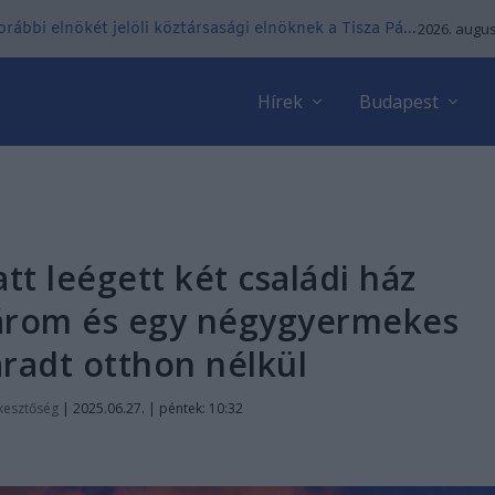
ábbi elnökét jelöli köztársasági elnöknek a Tisza Pá...
2026. augus
Hírek
Budapest
tt leégett két családi ház
három és egy négygyermekes
radt otthon nélkül
kesztőség
|
2025.06.27. | péntek: 10:32