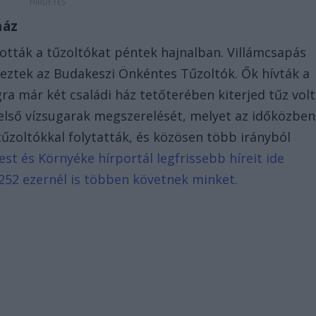
 ház
tották a tűzoltókat péntek hajnalban. Villámcsapás
rkeztek az Budakeszi Önkéntes Tűzoltók. Ők hívták a
ra már két családi ház tetőterében kiterjed tűz volt
lső vízsugarak megszerelését, melyet az időközben
tűzoltókkal folytatták, és közösen több irányból
st és Környéke hírportál legfrissebb híreit ide
252 ezernél is többen követnek minket.