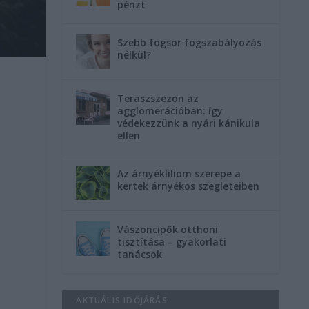
pénzt
Szebb fogsor fogszabályozás
nélkül?
Teraszszezon az
agglomerációban: így
védekezzünk a nyári kánikula
ellen
Az árnyékliliom szerepe a
kertek árnyékos szegleteiben
Vászoncipők otthoni
tisztítása – gyakorlati
tanácsok
AKTUÁLIS IDŐJÁRÁS