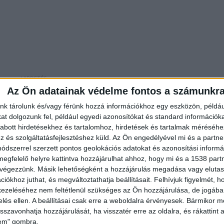
Az Ön adatainak védelme fontos a számunkr
nk tárolunk és/vagy férünk hozzá információkhoz egy eszközön, példáu
Önkéntes Tűzoltó Egyesület
tűzoltói, valamint a
t dolgozunk fel, például egyedi azonosítókat és standard információk
abott hirdetésekhez és tartalomhoz, hirdetések és tartalmak méréséhe
k még a budakesziek segítségére, és a tűz oltása a
és szolgáltatásfejlesztéshez küld.
Az Ön engedélyével mi és a partne
veleti Szolgálat irányításával, 6 vízsugár
dszerrel szerzett pontos geolokációs adatokat és azonosítási informác
megfelelő helyre kattintva hozzájárulhat ahhoz, hogy mi és a 1538 partne
 végezzünk. Másik lehetőségként a hozzájárulás megadása vagy elutasí
iókhoz juthat, és megváltoztathatja beállításait.
Felhívjuk figyelmét, 
ezeléséhez nem feltétlenül szükséges az Ön hozzájárulása, de jogában 
zelés ellen. A beállításai csak erre a weboldalra érvényesek. Bármikor m
isszavonhatja hozzájárulását, ha visszatér erre az oldalra, és rákattint a
lem" gombra.