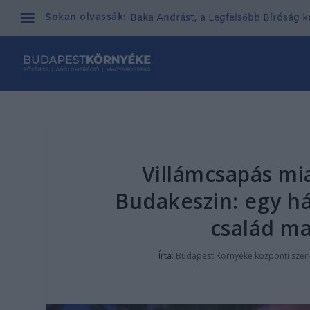
Sokan olvassák:
Baka Andrást, a Legfelsőbb Bíróság kor
Villámcsapás mia
Budakeszin: egy 
család ma
Írta:
Budapest Környéke központi szer