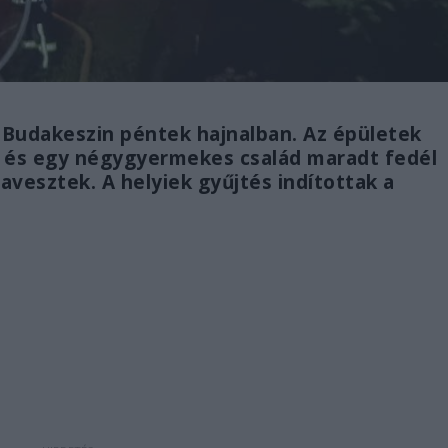
a Budakeszin péntek hajnalban. Az épületek
m és egy négygyermekes család maradt fedél
davesztek. A helyiek gyűjtés indítottak a