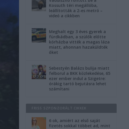
Vaddisznó rontott be a
Kossuth téri megállóba,
leállították a 2-es metró –
videó a cikkben
Meghalt egy 3 éves gyerek a
fürdkádban, a szülők előtte
kórházba vitték a magas láza
miatt, ahonnan hazaküldték
őket
Sebestyén Balázs bulija miatt
felborul a BKK közlekedése, 65
ezer ember indul a Szigetre:
órákig tartó bejutásra lehet
számítani
FRISS SZPONZORÁLT CIKKEK
6 ok, amiért az első saját
fizetés sokkal többet ad, mint