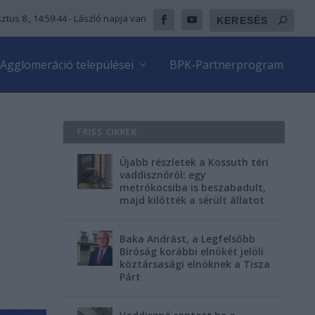
ztus 8., 14:59:46
- László napja van
Agglomeráció települései
BPK-Partnerprogram
FRISS CIKKEK
Újabb részletek a Kossuth téri
vaddisznóról: egy
metrókocsiba is beszabadult,
majd kilőtték a sérült állatot
Baka Andrást, a Legfelsőbb
Bíróság korábbi elnökét jelöli
köztársasági elnöknek a Tisza
Párt