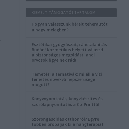
KIEMELT TÁMOGATÓI TARTALOM
Hogyan válasszunk bérelt teherautót
a nagy melegben?
.
Esztétikai gyógyászat, ránctalanítás
Budán! Kozmetikus helyett válaszd
a biztonságos megoldást, ahol
orvosok figyelnek rád!
Temetési alternatívák: mi áll a vízi
temetés növekvő népszerűsége
mögött?
Könyvnyomtatás, könyvkészítés és
szórólapnyomtatás a Co-Printtől
Szorongásoldás otthonról?
Egyre
többen próbálják ki a hangterápiát